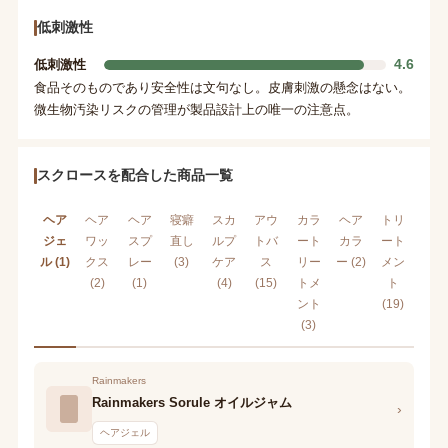
低刺激性
4.6
低刺激性
食品そのものであり安全性は文句なし。皮膚刺激の懸念はない。
微生物汚染リスクの管理が製品設計上の唯一の注意点。
スクロースを配合した商品一覧
ヘア
ヘア
ヘア
寝癖
スカ
アウ
カラ
ヘア
トリ
ジェ
ワッ
スプ
直し
ルプ
トバ
ート
カラ
ート
ル (1)
クス
レー
(3)
ケア
ス
リー
ー (2)
メン
(2)
(1)
(4)
(15)
トメ
ト
ント
(19)
(3)
Rainmakers
Rainmakers Sorule オイルジャム
›
ヘアジェル