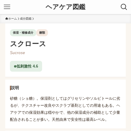
ヘアケア図鑑
ホーム
成分図鑑
保湿・補修成分
糖類
スクロース
Sucrose
低刺激性 4.6
説明
砂糖（ショ糖）。保湿剤としてはグリセリンやソルビトールに劣
るが、テクスチャー改良やスクラブ基剤としての用途もある。ヘ
アケアでの保湿効果は穏やかで、他の保湿成分の補助として少量
配合されることが多い。天然由来で安全性は最高レベル。