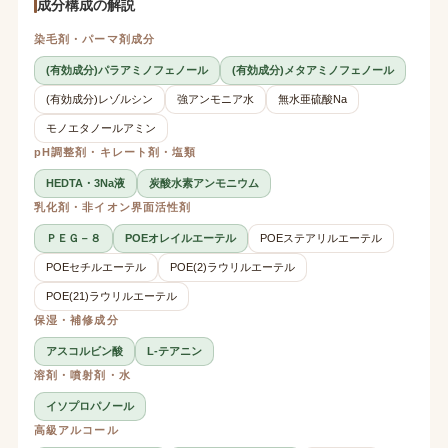
成分構成の解説
染毛剤・パーマ剤成分
(有効成分)パラアミノフェノール
(有効成分)メタアミノフェノール
(有効成分)レゾルシン
強アンモニア水
無水亜硫酸Na
モノエタノールアミン
pH調整剤・キレート剤・塩類
HEDTA・3Na液
炭酸水素アンモニウム
乳化剤・非イオン界面活性剤
ＰＥＧ－８
POEオレイルエーテル
POEステアリルエーテル
POEセチルエーテル
POE(2)ラウリルエーテル
POE(21)ラウリルエーテル
保湿・補修成分
アスコルビン酸
L-テアニン
溶剤・噴射剤・水
イソプロパノール
高級アルコール