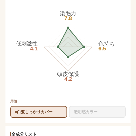
染毛力
7.8
低刺激性
色持ち
4.1
6.5
頭皮保護
4.2
用途
白髪しっかりカバー
透明感カラー
全成分リスト