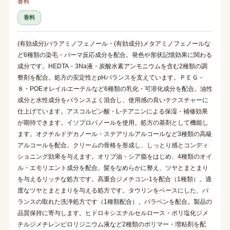
香料
香料
(有効成分)パラアミノフェノール・(有効成分)メタアミノフェノールな
ど6種類の染毛・パーマ反応成分を配合。発色や形状記憶効果に関わる
成分です。HEDTA・3Na液・炭酸水素アンモニウムを含む2種類の調
整剤を配合。処方の安定性とpHバランスを支えています。ＰＥＧ－
８・POEオレイルエーテルなど6種類の乳化・可溶化成分を配合。油性
成分と水性成分をバランスよく混合し、使用感の良いテクスチャーに
仕上げています。アスコルビン酸・L-テアニンによる保湿・補修効果
が期待できます。イソプロパノールを使用。処方の基剤として機能し
ます。オクチルドデカノール・ステアリルアルコールなど3種類の高級
アルコールを配合。クリームの骨格を形成し、しっとり感とコンディ
ショニング効果を与えます。オリブ油・シア脂をはじめ、4種類のオイ
ル・エモリエント成分を配合。髪をなめらかに整え、ツヤとまとまり
を与えるリッチな処方です。高重合ジメチコン-1を配合（1種類）。適
度なツヤとまとまりを与える処方です。タウリンをベースにした、バ
ランスの取れた洗浄処方です（1種類配合）。パラベンを配合。製品の
品質保持に寄与します。ヒドロキシエチルセルロース・ポリ塩化ジメ
チルジメチレンピロリジニウム液など2種類のポリマー・増粘剤を配