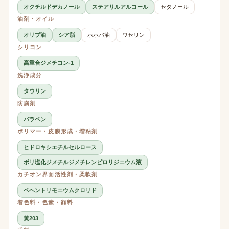
オクチルドデカノール
ステアリルアルコール
セタノール
油剤・オイル
オリブ油
シア脂
ホホバ油
ワセリン
シリコン
高重合ジメチコン-1
洗浄成分
タウリン
防腐剤
パラベン
ポリマー・皮膜形成・増粘剤
ヒドロキシエチルセルロース
ポリ塩化ジメチルジメチレンピロリジニウム液
カチオン界面活性剤・柔軟剤
ベヘントリモニウムクロリド
着色料・色素・顔料
黄203