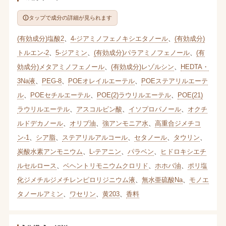
タップで成分の詳細が見られます
(有効成分)塩酸2
、
4-ジアミノフェノキシエタノール
、
(有効成分)
トルエン-2
、
5-ジアミン
、
(有効成分)パラアミノフェノール
、
(有
効成分)メタアミノフェノール
、
(有効成分)レゾルシン
、
HEDTA・
3Na液
、
PEG-8
、
POEオレイルエーテル
、
POEステアリルエーテ
ル
、
POEセチルエーテル
、
POE(2)ラウリルエーテル
、
POE(21)
ラウリルエーテル
、
アスコルビン酸
、
イソプロパノール
、
オクチ
ルドデカノール
、
オリブ油
、
強アンモニア水
、
高重合ジメチコ
ン-1
、
シア脂
、
ステアリルアルコール
、
セタノール
、
タウリン
、
炭酸水素アンモニウム
、
L-テアニン
、
パラベン
、
ヒドロキシエチ
ルセルロース
、
ベヘントリモニウムクロリド
、
ホホバ油
、
ポリ塩
化ジメチルジメチレンピロリジニウム液
、
無水亜硫酸Na
、
モノエ
タノールアミン
、
ワセリン
、
黄203
、
香料