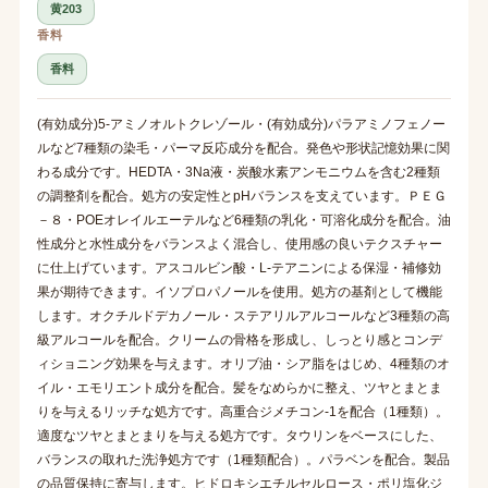
黄203
香料
香料
(有効成分)5-アミノオルトクレゾール・(有効成分)パラアミノフェノー
ルなど7種類の染毛・パーマ反応成分を配合。発色や形状記憶効果に関
わる成分です。HEDTA・3Na液・炭酸水素アンモニウムを含む2種類
の調整剤を配合。処方の安定性とpHバランスを支えています。ＰＥＧ
－８・POEオレイルエーテルなど6種類の乳化・可溶化成分を配合。油
性成分と水性成分をバランスよく混合し、使用感の良いテクスチャー
に仕上げています。アスコルビン酸・L-テアニンによる保湿・補修効
果が期待できます。イソプロパノールを使用。処方の基剤として機能
します。オクチルドデカノール・ステアリルアルコールなど3種類の高
級アルコールを配合。クリームの骨格を形成し、しっとり感とコンデ
ィショニング効果を与えます。オリブ油・シア脂をはじめ、4種類のオ
イル・エモリエント成分を配合。髪をなめらかに整え、ツヤとまとま
りを与えるリッチな処方です。高重合ジメチコン-1を配合（1種類）。
適度なツヤとまとまりを与える処方です。タウリンをベースにした、
バランスの取れた洗浄処方です（1種類配合）。パラベンを配合。製品
の品質保持に寄与します。ヒドロキシエチルセルロース・ポリ塩化ジ