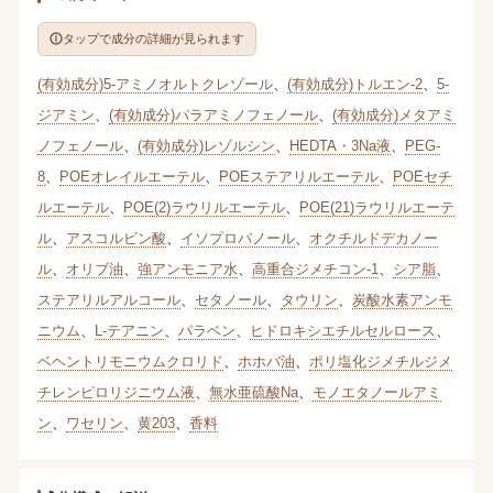
タップで成分の詳細が見られます
(有効成分)5-アミノオルトクレゾール
、
(有効成分)トルエン-2
、
5-
ジアミン
、
(有効成分)パラアミノフェノール
、
(有効成分)メタアミ
ノフェノール
、
(有効成分)レゾルシン
、
HEDTA・3Na液
、
PEG-
8
、
POEオレイルエーテル
、
POEステアリルエーテル
、
POEセチ
ルエーテル
、
POE(2)ラウリルエーテル
、
POE(21)ラウリルエーテ
ル
、
アスコルビン酸
、
イソプロパノール
、
オクチルドデカノー
ル
、
オリブ油
、
強アンモニア水
、
高重合ジメチコン-1
、
シア脂
、
ステアリルアルコール
、
セタノール
、
タウリン
、
炭酸水素アンモ
ニウム
、
L-テアニン
、
パラベン
、
ヒドロキシエチルセルロース
、
ベヘントリモニウムクロリド
、
ホホバ油
、
ポリ塩化ジメチルジメ
チレンピロリジニウム液
、
無水亜硫酸Na
、
モノエタノールアミ
ン
、
ワセリン
、
黄203
、
香料