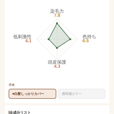
染毛力
7.8
低刺激性
色持ち
4.1
6.5
頭皮保護
4.3
用途
白髪しっかりカバー
透明感カラー
全成分リスト