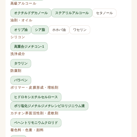
高級アルコール
オクチルドデカノール
ステアリルアルコール
セタノール
油剤・オイル
オリブ油
シア脂
ホホバ油
ワセリン
シリコン
高重合ジメチコン-1
洗浄成分
タウリン
防腐剤
パラベン
ポリマー・皮膜形成・増粘剤
ヒドロキシエチルセルロース
ポリ塩化ジメチルジメチレンピロリジニウム液
カチオン界面活性剤・柔軟剤
ベヘントリモニウムクロリド
着色料・色素・顔料