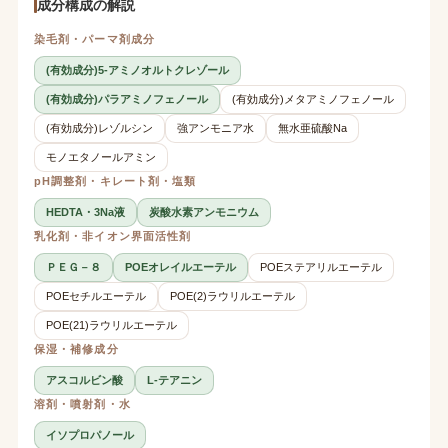
成分構成の解説
染毛剤・パーマ剤成分
(有効成分)5-アミノオルトクレゾール
(有効成分)パラアミノフェノール
(有効成分)メタアミノフェノール
(有効成分)レゾルシン
強アンモニア水
無水亜硫酸Na
モノエタノールアミン
pH調整剤・キレート剤・塩類
HEDTA・3Na液
炭酸水素アンモニウム
乳化剤・非イオン界面活性剤
ＰＥＧ－８
POEオレイルエーテル
POEステアリルエーテル
POEセチルエーテル
POE(2)ラウリルエーテル
POE(21)ラウリルエーテル
保湿・補修成分
アスコルビン酸
L-テアニン
溶剤・噴射剤・水
イソプロパノール