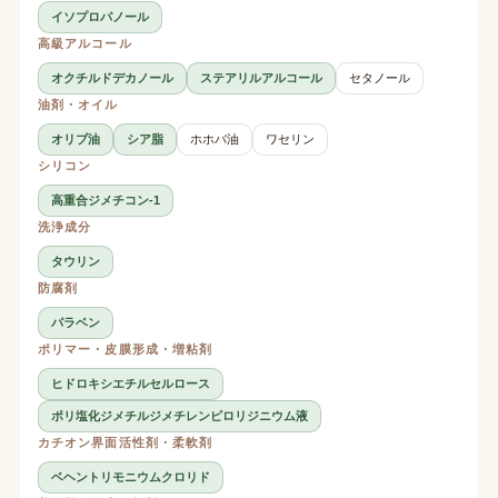
イソプロパノール
高級アルコール
オクチルドデカノール
ステアリルアルコール
セタノール
油剤・オイル
オリブ油
シア脂
ホホバ油
ワセリン
シリコン
高重合ジメチコン-1
洗浄成分
タウリン
防腐剤
パラベン
ポリマー・皮膜形成・増粘剤
ヒドロキシエチルセルロース
ポリ塩化ジメチルジメチレンピロリジニウム液
カチオン界面活性剤・柔軟剤
ベヘントリモニウムクロリド