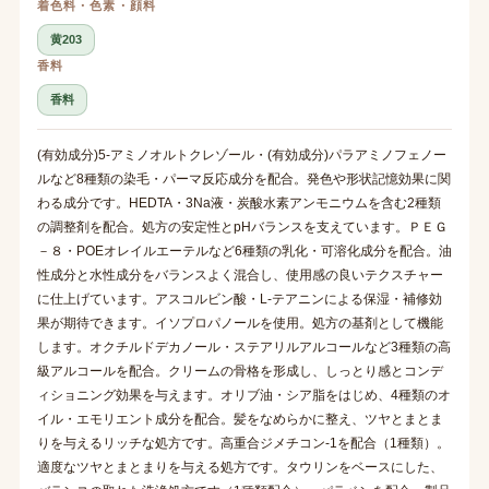
着色料・色素・顔料
黄203
香料
香料
(有効成分)5-アミノオルトクレゾール・(有効成分)パラアミノフェノー
ルなど8種類の染毛・パーマ反応成分を配合。発色や形状記憶効果に関
わる成分です。HEDTA・3Na液・炭酸水素アンモニウムを含む2種類
の調整剤を配合。処方の安定性とpHバランスを支えています。ＰＥＧ
－８・POEオレイルエーテルなど6種類の乳化・可溶化成分を配合。油
性成分と水性成分をバランスよく混合し、使用感の良いテクスチャー
に仕上げています。アスコルビン酸・L-テアニンによる保湿・補修効
果が期待できます。イソプロパノールを使用。処方の基剤として機能
します。オクチルドデカノール・ステアリルアルコールなど3種類の高
級アルコールを配合。クリームの骨格を形成し、しっとり感とコンデ
ィショニング効果を与えます。オリブ油・シア脂をはじめ、4種類のオ
イル・エモリエント成分を配合。髪をなめらかに整え、ツヤとまとま
りを与えるリッチな処方です。高重合ジメチコン-1を配合（1種類）。
適度なツヤとまとまりを与える処方です。タウリンをベースにした、