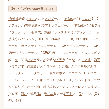
タップで成分の詳細が見られます
(有効成分)5-アミノオルトクレゾール
、
(有効成分)トルエン-2
、
5-
ジアミン
、
(有効成分)パラアミノフェノール
、
(有効成分)メタアミ
ノフェノール
、
(有効成分)硫酸パラメチルアミノフェノール
、
(有
効成分)レゾルシン
、
HEDTA・3Na液
、
PEG-8
、
POEオレイルエ
ーテル
、
POEステアリルエーテル
、
POEセチルエーテル
、
POE
(2)ラウリルエーテル
、
POE(21)ラウリルエーテル
、
アスコルビン
酸
、
イソプロパノール
、
オクチルドデカノール
、
オリブ油
、
強ア
ンモニア水
、
高重合ジメチコン-1
、
シア脂
、
ステアリルアルコー
ル
、
セタノール
、
タウリン
、
炭酸水素アンモニウム
、
L-テアニ
ン
、
パラベン
、
ヒドロキシエチルセルロース
、
ベヘントリモニウ
ムクロリド
、
ホホバ油
、
ポリ塩化ジメチルジメチレンピロリジニ
ウム液
、
無水亜硫酸Na
、
モノエタノールアミン
、
ワセリン
、
黄2
03
、
香料