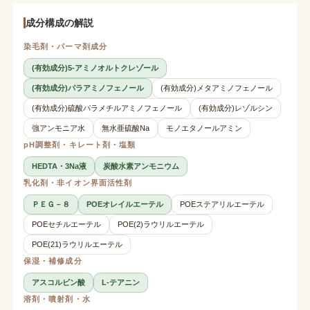
成分構成の解説
染毛剤・パーマ剤成分
(有効成分)5-アミノオルトクレゾール
(有効成分)パラアミノフェノール
(有効成分)メタアミノフェノール
(有効成分)硫酸パラメチルアミノフェノール
(有効成分)レゾルシン
強アンモニア水
無水亜硫酸Na
モノエタノールアミン
pH調整剤・キレート剤・塩類
HEDTA・3Na液
炭酸水素アンモニウム
乳化剤・非イオン界面活性剤
ＰＥＧ－８
POEオレイルエーテル
POEステアリルエーテル
POEセチルエーテル
POE(2)ラウリルエーテル
POE(21)ラウリルエーテル
保湿・補修成分
アスコルビン酸
L-テアニン
溶剤・噴射剤・水