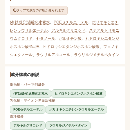
タップで成分の詳細が見られます
(有効成分)過酸化水素水
、
POEセチルエーテル
、
ポリオキシエチ
レンラウリルエーテル
、
アルキルグリコシド
、
ステアルトリモニ
ウムクロリド
、
セタノール
、
パルミチン酸
、
ヒドロキシエタンジ
ホスホン酸4Na液
、
ヒドロキシエタンジホスホン酸液
、
フェノキ
シエタノール
、
ラウリルアルコール
、
ラウリルジメチルベタイン
成分構成の解説
染毛剤・パーマ剤成分
(有効成分)過酸化水素水
ヒドロキシエタンジホスホン酸液
乳化剤・非イオン界面活性剤
POEセチルエーテル
ポリオキシエチレンラウリルエーテル
洗浄成分
アルキルグリコシド
ラウリルジメチルベタイン