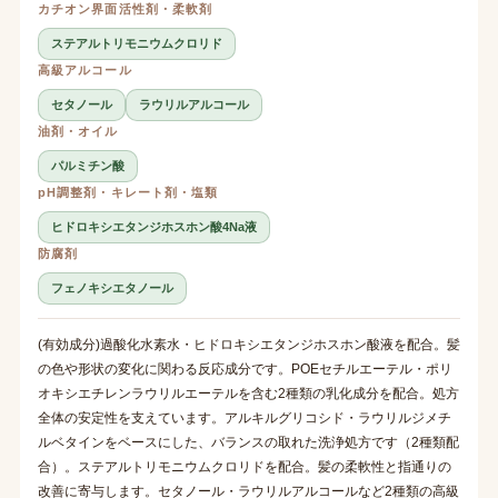
カチオン界面活性剤・柔軟剤
ステアルトリモニウムクロリド
高級アルコール
セタノール
ラウリルアルコール
油剤・オイル
パルミチン酸
pH調整剤・キレート剤・塩類
ヒドロキシエタンジホスホン酸4Na液
防腐剤
フェノキシエタノール
(有効成分)過酸化水素水・ヒドロキシエタンジホスホン酸液を配合。髪
の色や形状の変化に関わる反応成分です。POEセチルエーテル・ポリ
オキシエチレンラウリルエーテルを含む2種類の乳化成分を配合。処方
全体の安定性を支えています。アルキルグリコシド・ラウリルジメチ
ルベタインをベースにした、バランスの取れた洗浄処方です（2種類配
合）。ステアルトリモニウムクロリドを配合。髪の柔軟性と指通りの
改善に寄与します。セタノール・ラウリルアルコールなど2種類の高級