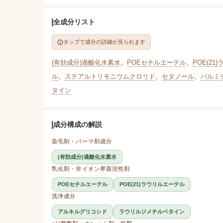
全成分リスト
タップで成分の詳細が見られます
(有効成分)過酸化水素水
、
POEセチルエーテル
、
POE(2
ル
、
ステアルトリモニウムクロリド
、
セタノール
、
パルミ
タイン
成分構成の解説
染毛剤・パーマ剤成分
(有効成分)過酸化水素水
乳化剤・非イオン界面活性剤
POEセチルエーテル
POE(21)ラウリルエーテル
洗浄成分
アルキルグリコシド
ラウリルジメチルベタイン