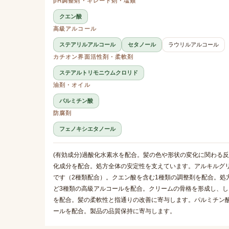
pH調整剤・キレート剤・塩類
クエン酸
高級アルコール
ステアリルアルコール
セタノール
ラウリルアルコール
カチオン界面活性剤・柔軟剤
ステアルトリモニウムクロリド
油剤・オイル
パルミチン酸
防腐剤
フェノキシエタノール
(有効成分)過酸化水素水を配合。髪の色や形状の変化に関わる反応
化成分を配合。処方全体の安定性を支えています。アルキルグ
です（2種類配合）。クエン酸を含む1種類の調整剤を配合。処
ど3種類の高級アルコールを配合。クリームの骨格を形成し、
を配合。髪の柔軟性と指通りの改善に寄与します。パルミチン
ールを配合。製品の品質保持に寄与します。