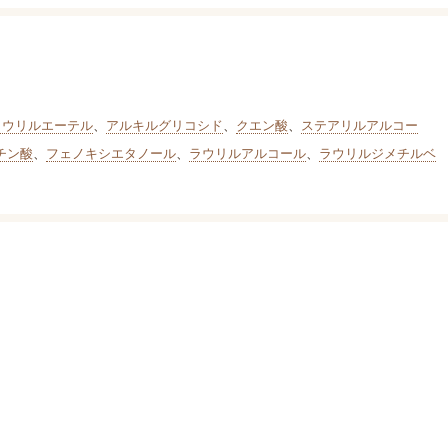
1)ラウリルエーテル
、
アルキルグリコシド
、
クエン酸
、
ステアリルアルコー
チン酸
、
フェノキシエタノール
、
ラウリルアルコール
、
ラウリルジメチルベ