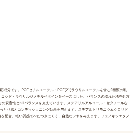
成分です。POEセチルエーテル・POE(21)ラウリルエーテルを含む2種類の乳
リコシド・ラウリルジメチルベタインをベースにした、バランスの取れた洗浄処方
方の安定性とpHバランスを支えています。ステアリルアルコール・セタノールな
しっとり感とコンディショニング効果を与えます。ステアルトリモニウムクロリド
酸を配合。軽い質感でべたつきにくく、自然なツヤを与えます。フェノキシエタノ