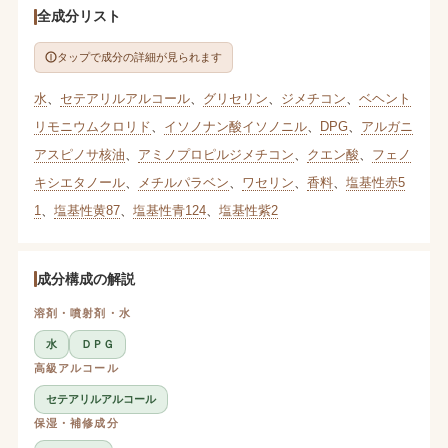
全成分リスト
タップで成分の詳細が見られます
水
、
セテアリルアルコール
、
グリセリン
、
ジメチコン
、
ベヘント
リモニウムクロリド
、
イソノナン酸イソノニル
、
DPG
、
アルガニ
アスピノサ核油
、
アミノプロピルジメチコン
、
クエン酸
、
フェノ
キシエタノール
、
メチルパラベン
、
ワセリン
、
香料
、
塩基性赤5
1
、
塩基性黄87
、
塩基性青124
、
塩基性紫2
成分構成の解説
溶剤・噴射剤・水
水
ＤＰＧ
高級アルコール
セテアリルアルコール
保湿・補修成分