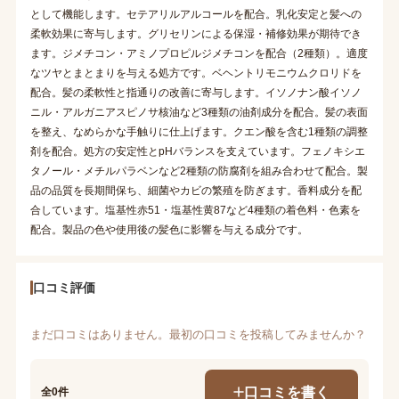
として機能します。セテアリルアルコールを配合。乳化安定と髪への
柔軟効果に寄与します。グリセリンによる保湿・補修効果が期待でき
ます。ジメチコン・アミノプロピルジメチコンを配合（2種類）。適度
なツヤとまとまりを与える処方です。ベヘントリモニウムクロリドを
配合。髪の柔軟性と指通りの改善に寄与します。イソノナン酸イソノ
ニル・アルガニアスピノサ核油など3種類の油剤成分を配合。髪の表面
を整え、なめらかな手触りに仕上げます。クエン酸を含む1種類の調整
剤を配合。処方の安定性とpHバランスを支えています。フェノキシエ
タノール・メチルパラベンなど2種類の防腐剤を組み合わせて配合。製
品の品質を長期間保ち、細菌やカビの繁殖を防ぎます。香料成分を配
合しています。塩基性赤51・塩基性黄87など4種類の着色料・色素を
配合。製品の色や使用後の髪色に影響を与える成分です。
口コミ評価
まだ口コミはありません。最初の口コミを投稿してみませんか？
口コミを書く
全0件