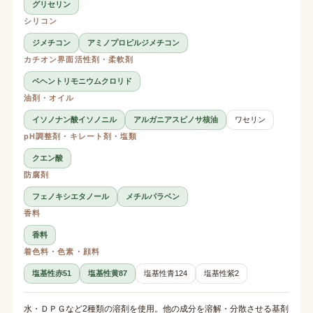
グリセリン
シリコン
ジメチコン
アミノプロピルジメチコン
カチオン界面活性剤・柔軟剤
ベヘントリモニウムクロリド
油剤・オイル
イソノナン酸イソノニル
アルガニアスピノサ核油
ワセリン
pH調整剤・キレート剤・塩類
クエン酸
防腐剤
フェノキシエタノール
メチルパラベン
香料
香料
着色料・色素・顔料
塩基性赤51
塩基性黄87
塩基性青124
塩基性紫2
水・ＤＰＧなど2種類の溶剤を使用。他の成分を溶解・分散させる基剤