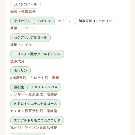
ジメチコノール
保湿・補修成分
グリセリン
ハチミツ
テアニン
加水分解コンキオリン
高級アルコール
セテアリルアルコール
油剤・オイル
ミリスチン酸オクチルドデシル
洗浄成分
タウリン
pH調整剤・キレート剤・塩類
酒石酸
ＥＤＴＡ－２Ｎａ
ポリマー・皮膜形成・増粘剤
ヒドロキシエチルセルロース
カチオン界面活性剤・柔軟剤
ステアルトリモニウムクロリド
乳化剤・非イオン界面活性剤