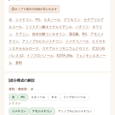
タップで成分の詳細が見られます
水
、
ジメチコン
、
PG
、
エタノール
、
グリセリン
、
セテアリルア
ルコール
、
ミリスチン酸オクチルドデシル
、
ハチミツ
、
タウリ
ン
、
テアニン
、
加水分解コンキオリン
、
酒石酸
、
BG
、
アモジメ
チコン
、
アミノプロピルジメチコン
、
ジメチコノール
、
ヒドロキ
シエチルセルロース
、
ステアルトリモニウムクロリド
、
(C12-14)
パレス-12
、
イソプロパノール
、
EDTA-2Na
、
フェノキシエタノー
ル
、
香料
成分構成の解説
溶剤・噴射剤・水
水
PG
エタノール
ＢＧ
イソプロパノール
シリコン
ジメチコン
アモジメチコン
アミノプロピルジメチコン