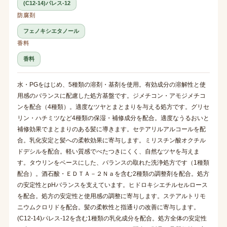
(C12-14)パレス-12
防腐剤
フェノキシエタノール
香料
香料
水・PGをはじめ、5種類の溶剤・基剤を使用。有効成分の溶解性と使
用感のバランスに配慮した処方基盤です。ジメチコン・アモジメチコ
ンを配合（4種類）。適度なツヤとまとまりを与える処方です。グリセ
リン・ハチミツなど4種類の保湿・補修成分を配合。適度なうるおいと
補修効果でまとまりのある髪に導きます。セテアリルアルコールを配
合。乳化安定と髪への柔軟効果に寄与します。ミリスチン酸オクチル
ドデシルを配合。軽い質感でべたつきにくく、自然なツヤを与えま
す。タウリンをベースにした、バランスの取れた洗浄処方です（1種類
配合）。酒石酸・ＥＤＴＡ－２Ｎａを含む2種類の調整剤を配合。処方
の安定性とpHバランスを支えています。ヒドロキシエチルセルロース
を配合。処方の安定性と使用感の調整に寄与します。ステアルトリモ
ニウムクロリドを配合。髪の柔軟性と指通りの改善に寄与します。
(C12-14)パレス-12を含む1種類の乳化成分を配合。処方全体の安定性