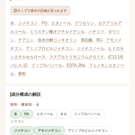
タップで成分の詳細が見られます
水
、
ジメチコン
、
PG
、
エタノール
、
グリセリン
、
セテアリルア
ルコール
、
ミリスチン酸オクチルドデシル
、
ハチミツ
、
タウリ
ン
、
テアニン
、
加水分解コンキオリン
、
酒石酸
、
BG
、
アモジメ
チコン
、
アミノプロピルジメチコン
、
ジメチコノール
、
ヒドロキ
シエチルセルロース
、
ステアルトリモニウムクロリド
、
(C12-14)
パレス-12
、
イソプロパノール
、
EDTA-2Na
、
フェノキシエタノー
ル
、
香料
成分構成の解説
溶剤・噴射剤・水
水
PG
エタノール
ＢＧ
イソプロパノール
シリコン
ジメチコン
アモジメチコン
アミノプロピルジメチコン