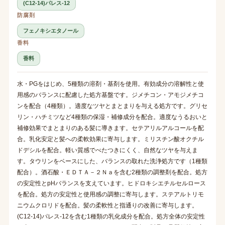
(C12-14)パレス-12
防腐剤
フェノキシエタノール
香料
香料
水・PGをはじめ、5種類の溶剤・基剤を使用。有効成分の溶解性と使
用感のバランスに配慮した処方基盤です。ジメチコン・アモジメチコ
ンを配合（4種類）。適度なツヤとまとまりを与える処方です。グリセ
リン・ハチミツなど4種類の保湿・補修成分を配合。適度なうるおいと
補修効果でまとまりのある髪に導きます。セテアリルアルコールを配
合。乳化安定と髪への柔軟効果に寄与します。ミリスチン酸オクチル
ドデシルを配合。軽い質感でべたつきにくく、自然なツヤを与えま
す。タウリンをベースにした、バランスの取れた洗浄処方です（1種類
配合）。酒石酸・ＥＤＴＡ－２Ｎａを含む2種類の調整剤を配合。処方
の安定性とpHバランスを支えています。ヒドロキシエチルセルロース
を配合。処方の安定性と使用感の調整に寄与します。ステアルトリモ
ニウムクロリドを配合。髪の柔軟性と指通りの改善に寄与します。
(C12-14)パレス-12を含む1種類の乳化成分を配合。処方全体の安定性