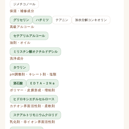
ジメチコノール
保湿・補修成分
グリセリン
ハチミツ
テアニン
加水分解コンキオリン
高級アルコール
セテアリルアルコール
油剤・オイル
ミリスチン酸オクチルドデシル
洗浄成分
タウリン
pH調整剤・キレート剤・塩類
酒石酸
ＥＤＴＡ－２Ｎａ
ポリマー・皮膜形成・増粘剤
ヒドロキシエチルセルロース
カチオン界面活性剤・柔軟剤
ステアルトリモニウムクロリド
乳化剤・非イオン界面活性剤