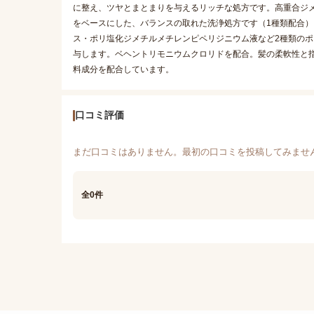
に整え、ツヤとまとまりを与えるリッチな処方です。高重合ジメ
をベースにした、バランスの取れた洗浄処方です（1種類配合
ス・ポリ塩化ジメチルメチレンピペリジニウム液など2種類の
与します。ベヘントリモニウムクロリドを配合。髪の柔軟性と指
料成分を配合しています。
口コミ評価
まだ口コミはありません。最初の口コミを投稿してみませ
全0件