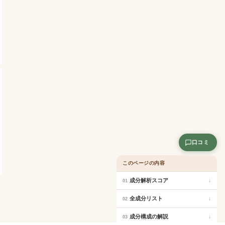
口コミ
このページの内容
成分解析スコア
↓
01
全成分リスト
↓
02
成分構成の解説
↓
03