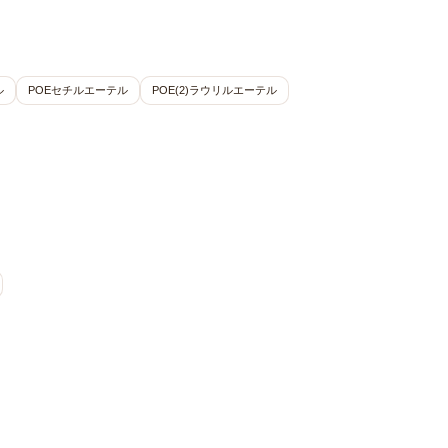
ル
POEセチルエーテル
POE(2)ラウリルエーテル