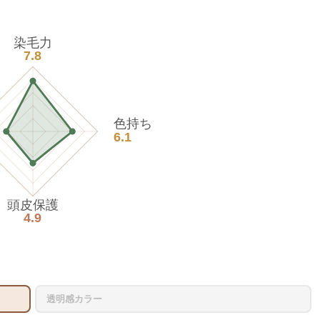
染毛力
7.8
色持ち
6.1
頭皮保護
4.9
透明感カラー