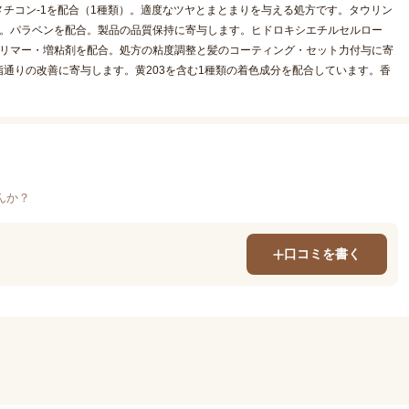
チコン-1を配合（1種類）。適度なツヤとまとまりを与える処方です。タウリン
）。パラベンを配合。製品の品質保持に寄与します。ヒドロキシエチルセルロー
ポリマー・増粘剤を配合。処方の粘度調整と髪のコーティング・セット力付与に寄
通りの改善に寄与します。黄203を含む1種類の着色成分を配合しています。香
んか？
口コミを書く