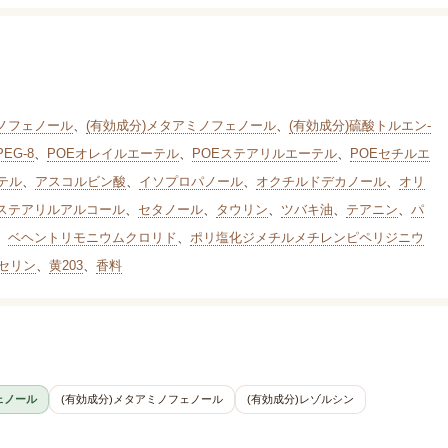
ミノフェノール
、
(有効成分)メタアミノフェノール
、
(有効成分)硫酸トルエン-
PEG-8
、
POEオレイルエーテル
、
POEステアリルエーテル
、
POEセチルエ
ーテル
、
アスコルビン酸
、
イソプロパノール
、
オクチルドデカノール
、
オリ
ステアリルアルコール
、
セタノール
、
タウリン
、
ツバキ油
、
テアニン
、
パ
、
ベヘントリモニウムクロリド
、
ポリ塩化ジメチルメチレンピペリジニウ
セリン
、
黄203
、
香料
ェノール
(有効成分)メタアミノフェノール
(有効成分)レゾルシン