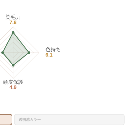
染毛力
7.8
色持ち
6.1
頭皮保護
4.9
透明感カラー