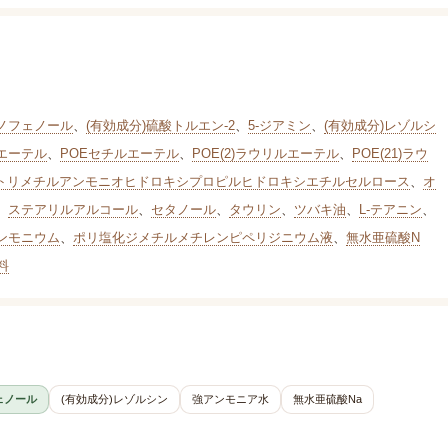
ミノフェノール
、
(有効成分)硫酸トルエン-2
、
5-ジアミン
、
(有効成分)レゾルシ
エーテル
、
POEセチルエーテル
、
POE(2)ラウリルエーテル
、
POE(21)ラウ
トリメチルアンモニオヒドロキシプロピルヒドロキシエチルセルロース
、
オ
、
ステアリルアルコール
、
セタノール
、
タウリン
、
ツバキ油
、
L-テアニン
、
ンモニウム
、
ポリ塩化ジメチルメチレンピペリジニウム液
、
無水亜硫酸N
料
ェノール
(有効成分)レゾルシン
強アンモニア水
無水亜硫酸Na