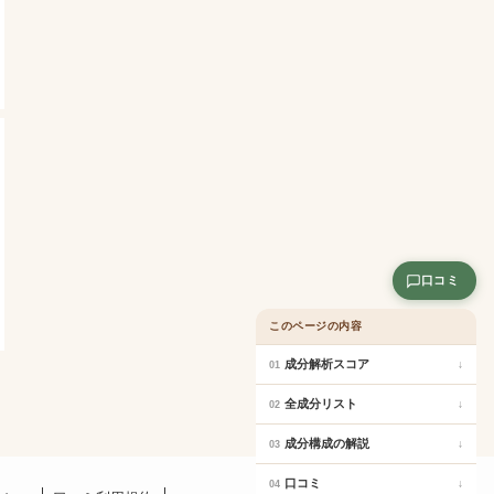
口コミ
このページの内容
成分解析スコア
↓
01
全成分リスト
↓
02
成分構成の解説
↓
03
口コミ
↓
04