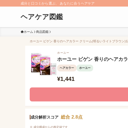
成分と口コミから選ぶ、 あなたに合うヘアケア
ヘアケア図鑑
ホーム
商品図鑑
ホーユー ビゲン 香りのヘアカラー クリーム(明るいライトブラウン)1剤
ホーユー
ホーユー ビゲン 香りのヘアカラ
ヘアカラー
ホーユー
¥1,441
総合 2.8点
成分解析スコア
※ 成分構成からの推定値です