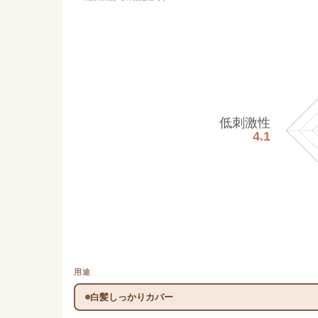
低刺激性
4.1
用途
白髪しっかりカバー