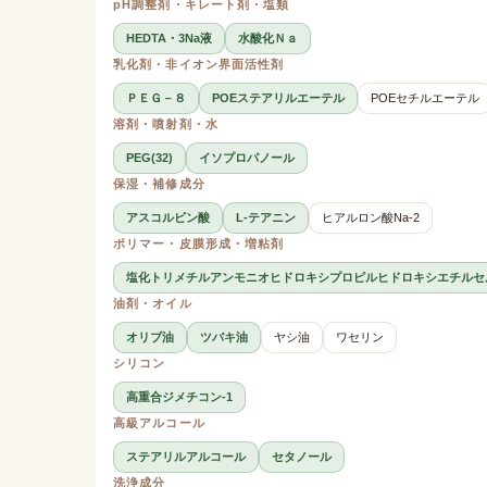
pH調整剤・キレート剤・塩類
HEDTA・3Na液
水酸化Ｎａ
乳化剤・非イオン界面活性剤
ＰＥＧ－８
POEステアリルエーテル
POEセチルエーテル
溶剤・噴射剤・水
PEG(32)
イソプロパノール
保湿・補修成分
アスコルビン酸
L-テアニン
ヒアルロン酸Na-2
ポリマー・皮膜形成・増粘剤
塩化トリメチルアンモニオヒドロキシプロピルヒドロキシエチルセ
油剤・オイル
オリブ油
ツバキ油
ヤシ油
ワセリン
シリコン
高重合ジメチコン-1
高級アルコール
ステアリルアルコール
セタノール
洗浄成分