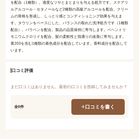
を配合（1種類）。適度なツヤとまとまりを与える処方です。ステアリ
ルアルコール・セタノールなど2種類の高級アルコールを配合。クリー
ムの骨格を形成し、しっとり感とコンディショニング効果を与えま
す。タウリンをベースにした、バランスの取れた洗浄処方です（1種類
配合）。パラベンを配合。製品の品質保持に寄与します。ベヘントリ
モニウムクロリドを配合。髪の柔軟性と指通りの改善に寄与します。
黄203を含む1種類の着色成分を配合しています。香料成分を配合して
います。
口コミ評価
まだ口コミはありません。最初の口コミを投稿してみませんか？
口コミを書く
全0件