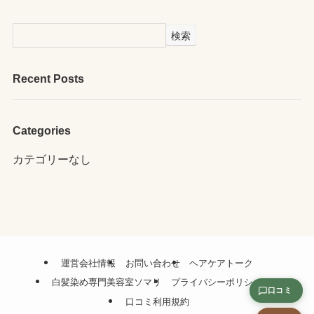
検索
Recent Posts
Categories
カテゴリーなし
運営会社情報
お問い合わせ
ヘアケアトーク
白髪染め専門美容室ソマリ
プライバシーポリシー
口コミ
口コミ利用規約