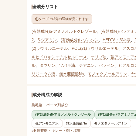
全成分リスト
タップで成分の詳細が見られます
(有効成分)5-アミノオルトクレゾール
、
(有効成分)パラア
2
、
5-ジアミン
、
(有効成分)レゾルシン
、
HEDTA・3Na液
、
(2)ラウリルエーテル
、
POE(21)ラウリルエーテル
、
アスコ
ルヒドロキシエチルセルロース
、
オリブ油
、
強アンモニア
ル
、
タウリン
、
ツバキ油
、
テアニン
、
パラベン
、
ヒアルロン
リジニウム液
、
無水亜硫酸Na
、
モノエタノールアミン
、
ヤ
成分構成の解説
染毛剤・パーマ剤成分
(有効成分)5-アミノオルトクレゾール
(有効成分)パラアミノフ
強アンモニア水
無水亜硫酸Na
モノエタノールアミン
pH調整剤・キレート剤・塩類