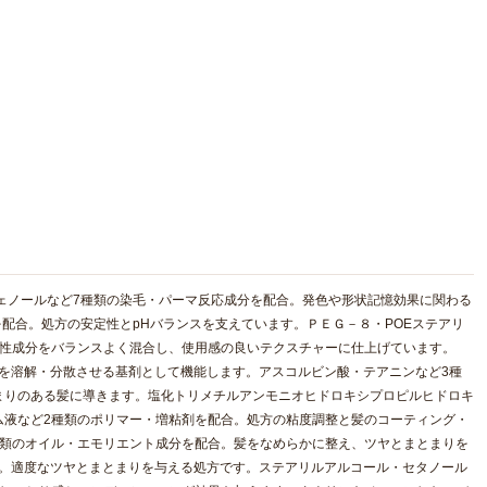
ノフェノールなど7種類の染毛・パーマ反応成分を配合。発色や形状記憶効果に関わる
剤を配合。処方の安定性とpHバランスを支えています。ＰＥＧ－８・POEステアリ
水性成分をバランスよく混合し、使用感の良いテクスチャーに仕上げています。
成分を溶解・分散させる基剤として機能します。アスコルビン酸・テアニンなど3種
まりのある髪に導きます。塩化トリメチルアンモニオヒドロキシプロピルヒドロキ
ム液など2種類のポリマー・増粘剤を配合。処方の粘度調整と髪のコーティング・
種類のオイル・エモリエント成分を配合。髪をなめらかに整え、ツヤとまとまりを
）。適度なツヤとまとまりを与える処方です。ステアリルアルコール・セタノール