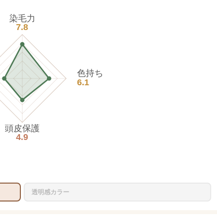
染毛力
7.8
色持ち
6.1
頭皮保護
4.9
透明感カラー