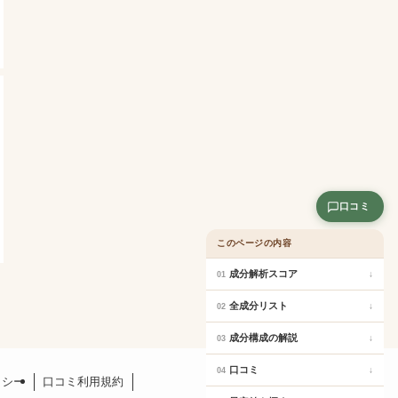
口コミ
このページの内容
成分解析スコア
↓
01
全成分リスト
↓
02
成分構成の解説
↓
03
口コミ
↓
04
リシー
口コミ利用規約