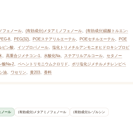
ミノフェノール
、
(有効成分)メタアミノフェノール
、
(有効成分)硫酸トルエン-
PEG-8
、
PEG(32)
、
POEステアリルエーテル
、
POEセチルエーテル
、
POE
ルビン酸
、
イソプロパノール
、
塩化トリメチルアンモニオヒドロキシプロピ
水
、
高重合ジメチコン-1
、
水酸化Na
、
ステアリルアルコール
、
セタノー
酸Na-2
、
ベヘントリモニウムクロリド
、
ポリ塩化ジメチルメチレンピペ
シ油
、
ワセリン
、
黄203
、
香料
ェノール
(有効成分)メタアミノフェノール
(有効成分)レゾルシン