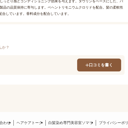
、しっとり感とコンディショニング効果を与えます。タウリンをベースにした、バ
。製品の品質保持に寄与します。ベヘントリモニウムクロリドを配合。髪の柔軟性
を配合しています。香料成分を配合しています。
んか？
口コミを書く
合わせ
ヘアケアトーク
白髪染め専門美容室ソマリ
プライバシーポ