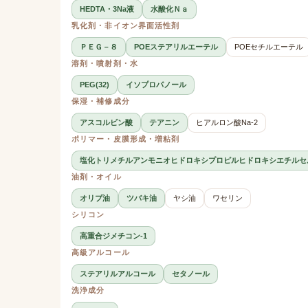
HEDTA・3Na液
水酸化Ｎａ
乳化剤・非イオン界面活性剤
ＰＥＧ－８
POEステアリルエーテル
POEセチルエーテル
溶剤・噴射剤・水
PEG(32)
イソプロパノール
保湿・補修成分
アスコルビン酸
テアニン
ヒアルロン酸Na-2
ポリマー・皮膜形成・増粘剤
塩化トリメチルアンモニオヒドロキシプロピルヒドロキシエチルセ
油剤・オイル
オリブ油
ツバキ油
ヤシ油
ワセリン
シリコン
高重合ジメチコン-1
高級アルコール
ステアリルアルコール
セタノール
洗浄成分