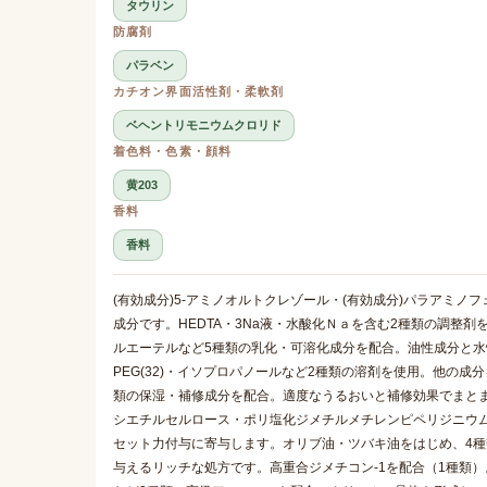
タウリン
防腐剤
パラベン
カチオン界面活性剤・柔軟剤
ベヘントリモニウムクロリド
着色料・色素・顔料
黄203
香料
香料
(有効成分)5-アミノオルトクレゾール・(有効成分)パラアミ
成分です。HEDTA・3Na液・水酸化Ｎａを含む2種類の調整
ルエーテルなど5種類の乳化・可溶化成分を配合。油性成分と
PEG(32)・イソプロパノールなど2種類の溶剤を使用。他の
類の保湿・補修成分を配合。適度なうるおいと補修効果でまと
シエチルセルロース・ポリ塩化ジメチルメチレンピペリジニウ
セット力付与に寄与します。オリブ油・ツバキ油をはじめ、4
与えるリッチな処方です。高重合ジメチコン-1を配合（1種類