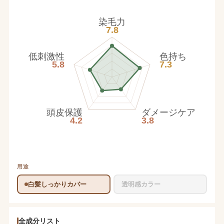
染毛力
7.8
低刺激性
色持ち
5.8
7.3
頭皮保護
ダメージケア
4.2
3.8
用途
白髪しっかりカバー
透明感カラー
全成分リスト