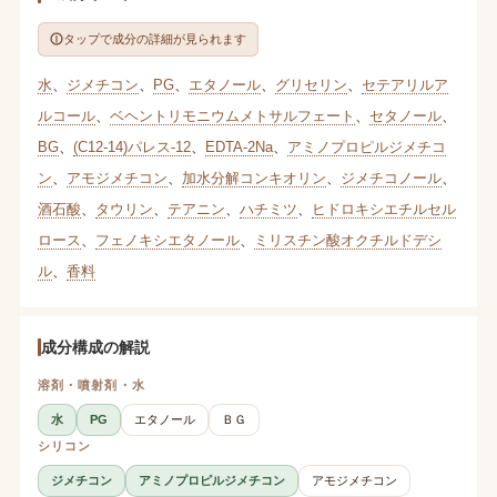
タップで成分の詳細が見られます
水
、
ジメチコン
、
PG
、
エタノール
、
グリセリン
、
セテアリルア
ルコール
、
ベヘントリモニウムメトサルフェート
、
セタノール
、
BG
、
(C12-14)パレス-12
、
EDTA-2Na
、
アミノプロピルジメチコ
ン
、
アモジメチコン
、
加水分解コンキオリン
、
ジメチコノール
、
酒石酸
、
タウリン
、
テアニン
、
ハチミツ
、
ヒドロキシエチルセル
ロース
、
フェノキシエタノール
、
ミリスチン酸オクチルドデシ
ル
、
香料
成分構成の解説
溶剤・噴射剤・水
水
PG
エタノール
ＢＧ
シリコン
ジメチコン
アミノプロピルジメチコン
アモジメチコン