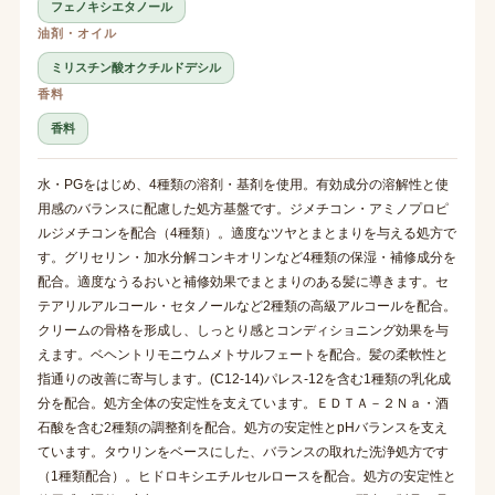
フェノキシエタノール
油剤・オイル
ミリスチン酸オクチルドデシル
香料
香料
水・PGをはじめ、4種類の溶剤・基剤を使用。有効成分の溶解性と使
用感のバランスに配慮した処方基盤です。ジメチコン・アミノプロピ
ルジメチコンを配合（4種類）。適度なツヤとまとまりを与える処方で
す。グリセリン・加水分解コンキオリンなど4種類の保湿・補修成分を
配合。適度なうるおいと補修効果でまとまりのある髪に導きます。セ
テアリルアルコール・セタノールなど2種類の高級アルコールを配合。
クリームの骨格を形成し、しっとり感とコンディショニング効果を与
えます。ベヘントリモニウムメトサルフェートを配合。髪の柔軟性と
指通りの改善に寄与します。(C12-14)パレス-12を含む1種類の乳化成
分を配合。処方全体の安定性を支えています。ＥＤＴＡ－２Ｎａ・酒
石酸を含む2種類の調整剤を配合。処方の安定性とpHバランスを支え
ています。タウリンをベースにした、バランスの取れた洗浄処方です
（1種類配合）。ヒドロキシエチルセルロースを配合。処方の安定性と