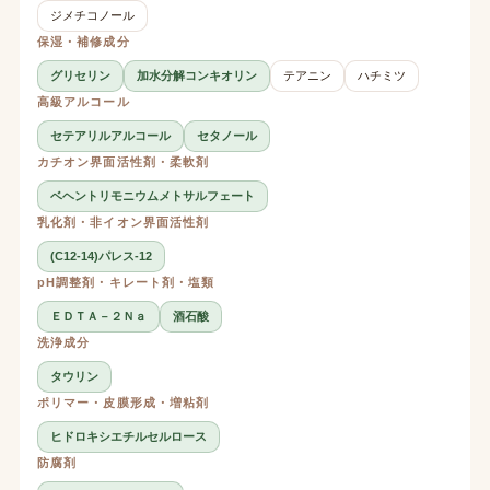
ジメチコノール
保湿・補修成分
グリセリン
加水分解コンキオリン
テアニン
ハチミツ
高級アルコール
セテアリルアルコール
セタノール
カチオン界面活性剤・柔軟剤
ベヘントリモニウムメトサルフェート
乳化剤・非イオン界面活性剤
(C12-14)パレス-12
pH調整剤・キレート剤・塩類
ＥＤＴＡ－２Ｎａ
酒石酸
洗浄成分
タウリン
ポリマー・皮膜形成・増粘剤
ヒドロキシエチルセルロース
防腐剤