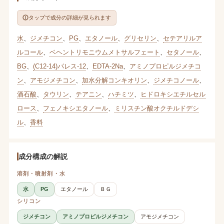
タップで成分の詳細が見られます
水
、
ジメチコン
、
PG
、
エタノール
、
グリセリン
、
セテアリルア
ルコール
、
ベヘントリモニウムメトサルフェート
、
セタノール
、
BG
、
(C12-14)パレス-12
、
EDTA-2Na
、
アミノプロピルジメチコ
ン
、
アモジメチコン
、
加水分解コンキオリン
、
ジメチコノール
、
酒石酸
、
タウリン
、
テアニン
、
ハチミツ
、
ヒドロキシエチルセル
ロース
、
フェノキシエタノール
、
ミリスチン酸オクチルドデシ
ル
、
香料
成分構成の解説
溶剤・噴射剤・水
水
PG
エタノール
ＢＧ
シリコン
ジメチコン
アミノプロピルジメチコン
アモジメチコン