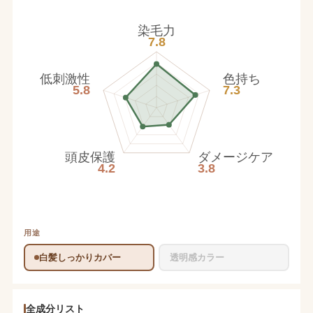
染毛力
7.8
低刺激性
色持ち
5.8
7.3
頭皮保護
ダメージケア
4.2
3.8
用途
白髪しっかりカバー
透明感カラー
全成分リスト