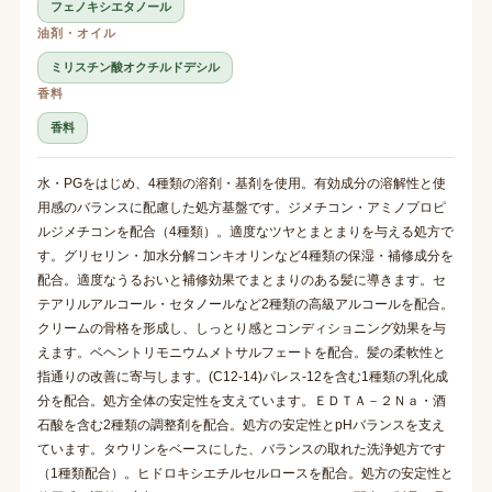
フェノキシエタノール
油剤・オイル
ミリスチン酸オクチルドデシル
香料
香料
水・PGをはじめ、4種類の溶剤・基剤を使用。有効成分の溶解性と使
用感のバランスに配慮した処方基盤です。ジメチコン・アミノプロピ
ルジメチコンを配合（4種類）。適度なツヤとまとまりを与える処方で
す。グリセリン・加水分解コンキオリンなど4種類の保湿・補修成分を
配合。適度なうるおいと補修効果でまとまりのある髪に導きます。セ
テアリルアルコール・セタノールなど2種類の高級アルコールを配合。
クリームの骨格を形成し、しっとり感とコンディショニング効果を与
えます。ベヘントリモニウムメトサルフェートを配合。髪の柔軟性と
指通りの改善に寄与します。(C12-14)パレス-12を含む1種類の乳化成
分を配合。処方全体の安定性を支えています。ＥＤＴＡ－２Ｎａ・酒
石酸を含む2種類の調整剤を配合。処方の安定性とpHバランスを支え
ています。タウリンをベースにした、バランスの取れた洗浄処方です
（1種類配合）。ヒドロキシエチルセルロースを配合。処方の安定性と