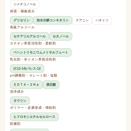
ジメチコノール
保湿・補修成分
グリセリン
加水分解コンキオリン
テアニン
ハチミツ
高級アルコール
セテアリルアルコール
セタノール
カチオン界面活性剤・柔軟剤
ベヘントリモニウムメトサルフェート
乳化剤・非イオン界面活性剤
(C12-14)パレス-12
pH調整剤・キレート剤・塩類
ＥＤＴＡ－２Ｎａ
酒石酸
洗浄成分
タウリン
ポリマー・皮膜形成・増粘剤
ヒドロキシエチルセルロース
防腐剤