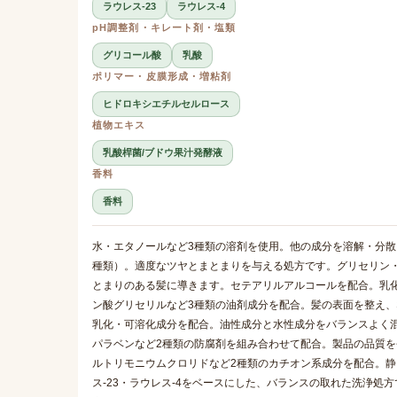
ラウレス-23
ラウレス-4
pH調整剤・キレート剤・塩類
グリコール酸
乳酸
ポリマー・皮膜形成・増粘剤
ヒドロキシエチルセルロース
植物エキス
乳酸桿菌/ブドウ果汁発酵液
香料
香料
水・エタノールなど3種類の溶剤を使用。他の成分を溶解・分散
種類）。適度なツヤとまとまりを与える処方です。グリセリン・
とまりのある髪に導きます。セテアリルアルコールを配合。乳
ン酸グリセリルなど3種類の油剤成分を配合。髪の表面を整え、な
乳化・可溶化成分を配合。油性成分と水性成分をバランスよく
パラベンなど2種類の防腐剤を組み合わせて配合。製品の品質
ルトリモニウムクロリドなど2種類のカチオン系成分を配合。
ス-23・ラウレス-4をベースにした、バランスの取れた洗浄処