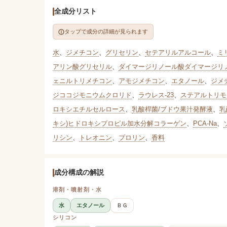
全成分リスト
タップで成分の詳細が見られます
水
、
ジメチコン
、
グリセリン
、
セテアリルアルコール
、
ミ
アリン酸グリセリル
、
ダイマージリノール酸ダイマージリ
ェニルトリメチコン
、
アモジメチコン
、
エタノール
、
ジメ
ジココジモニウムクロリド
、
ラウレス-23
、
ステアルトリモ
ロキシエチルセルロース
、
乳酸桿菌/ブドウ果汁発酵液
、
乳
キシ)ヒドロキシプロピル加水分解コラーゲン
、
PCA-Na
、
リシン
、
トレオニン
、
プロリン
、
香料
成分構成の解説
溶剤・噴射剤・水
水
エタノール
ＢＧ
シリコン