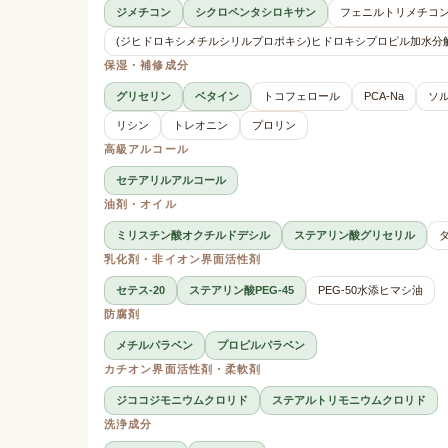
ジメチコン
シクロペンタシロキサン
フェニルトリメチコ
(ジヒドロキシメチルシリルプロポキシ)ヒドロキシプロピル加水分
保湿・補修成分
グリセリン
ベタイン
トコフェロール
PCA-Na
ソ
リシン
トレオニン
プロリン
高級アルコール
セテアリルアルコール
油剤・オイル
ミリスチン酸オクチルドデシル
ステアリン酸グリセリル
乳化剤・非イオン界面活性剤
セテス-20
ステアリン酸PEG-45
PEG-50水添ヒマシ油
防腐剤
メチルパラベン
プロピルパラベン
カチオン界面活性剤・柔軟剤
ジココジモニウムクロリド
ステアルトリモニウムクロリド
洗浄成分