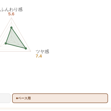
ふんわり感
5.6
ツヤ感
7.4
ベース用