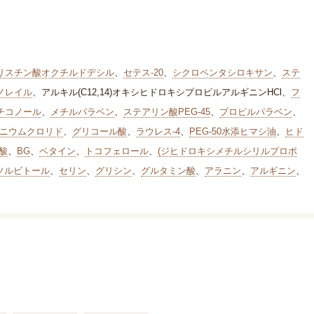
リスチン酸オクチルドデシル
、
セテス-20
、
シクロペンタシロキサン
、
ステ
ノレイル
、
アルキル(C12,14)オキシヒドロキシプロピルアルギニンHCl
、
フ
チコノール
、
メチルパラベン
、
ステアリン酸PEG-45
、
プロピルパラベン
、
ニウムクロリド
、
グリコール酸
、
ラウレス-4
、
PEG-50水添ヒマシ油
、
ヒド
酸
、
BG
、
ベタイン
、
トコフェロール
、
(ジヒドロキシメチルシリルプロポ
ソルビトール
、
セリン
、
グリシン
、
グルタミン酸
、
アラニン
、
アルギニン
、