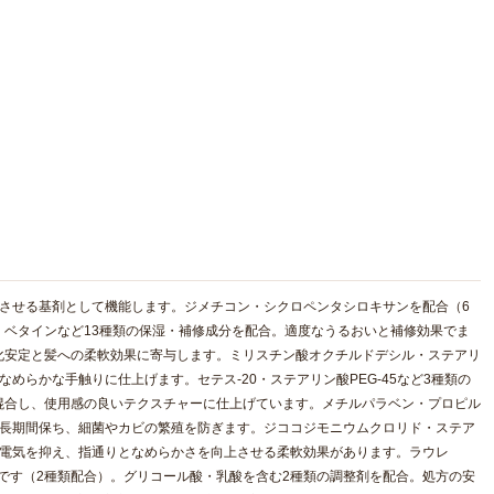
させる基剤として機能します。ジメチコン・シクロペンタシロキサンを配合（6
ベタインなど13種類の保湿・補修成分を配合。適度なうるおいと補修効果でま
化安定と髪への柔軟効果に寄与します。ミリスチン酸オクチルドデシル・ステアリ
めらかな手触りに仕上げます。セテス-20・ステアリン酸PEG-45など3種類の
混合し、使用感の良いテクスチャーに仕上げています。メチルパラベン・プロピル
を長期間保ち、細菌やカビの繁殖を防ぎます。ジココジモニウムクロリド・ステア
静電気を抑え、指通りとなめらかさを向上させる柔軟効果があります。ラウレ
方です（2種類配合）。グリコール酸・乳酸を含む2種類の調整剤を配合。処方の安