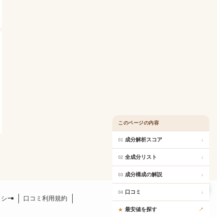
このページの内容
成分解析スコア
↓
01
全成分リスト
↓
02
成分構成の解説
↓
03
口コミ
口コミ
↓
04
リシー
口コミ利用規約
最安値を探す
↗
★