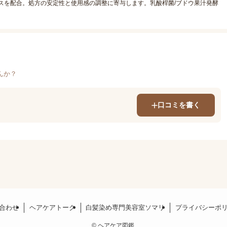
スを配合。処方の安定性と使用感の調整に寄与します。乳酸桿菌/ブドウ果汁発酵
んか？
口コミを書く
合わせ
ヘアケアトーク
白髪染め専門美容室ソマリ
プライバシーポ
©
ヘアケア図鑑.