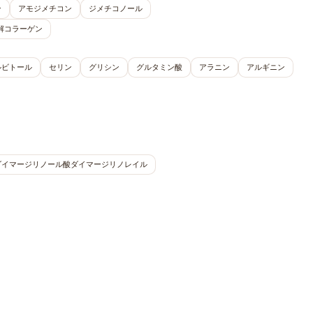
ン
アモジメチコン
ジメチコノール
解コラーゲン
ルビトール
セリン
グリシン
グルタミン酸
アラニン
アルギニン
ダイマージリノール酸ダイマージリノレイル