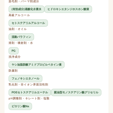
染毛剤・パーマ剤成分
(有効成分)過酸化水素水
ヒドロキシエタンジホスホン酸液
高級アルコール
セトステアリルアルコール
油剤・オイル
流動パラフィン
溶剤・噴射剤・水
PG
洗浄成分
ヤシ油脂肪酸アミドプロピルベタイン液
防腐剤
フェノキシエタノール
乳化剤・非イオン界面活性剤
POEセトステアリルエーテル
親油型モノステアリン酸グリセリル
pH調整剤・キレート剤・塩類
ピロリン酸Na