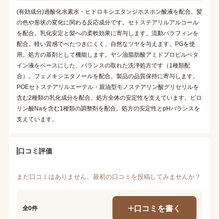
(有効成分)過酸化水素水・ヒドロキシエタンジホスホン酸液を配合。髪
の色や形状の変化に関わる反応成分です。セトステアリルアルコール
を配合。乳化安定と髪への柔軟効果に寄与します。流動パラフィンを
配合。軽い質感でべたつきにくく、自然なツヤを与えます。PGを使
用。処方の基剤として機能します。ヤシ油脂肪酸アミドプロピルベタ
イン液をベースにした、バランスの取れた洗浄処方です（1種類配
合）。フェノキシエタノールを配合。製品の品質保持に寄与します。
POEセトステアリルエーテル・親油型モノステアリン酸グリセリルを
含む2種類の乳化成分を配合。処方全体の安定性を支えています。ピロ
リン酸Naを含む1種類の調整剤を配合。処方の安定性とpHバランスを
支えています。
口コミ評価
まだ口コミはありません。最初の口コミを投稿してみませんか？
口コミを書く
全0件