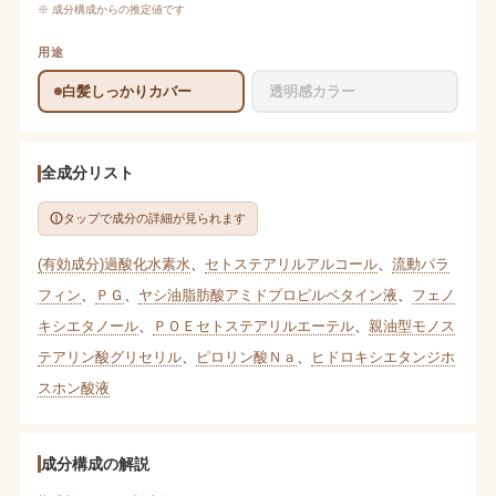
※ 成分構成からの推定値です
用途
白髪しっかりカバー
透明感カラー
全成分リスト
タップで成分の詳細が見られます
(有効成分)過酸化水素水
、
セトステアリルアルコール
、
流動パラ
フィン
、
ＰＧ
、
ヤシ油脂肪酸アミドプロピルベタイン液
、
フェノ
キシエタノール
、
ＰＯＥセトステアリルエーテル
、
親油型モノス
テアリン酸グリセリル
、
ピロリン酸Ｎａ
、
ヒドロキシエタンジホ
スホン酸液
成分構成の解説