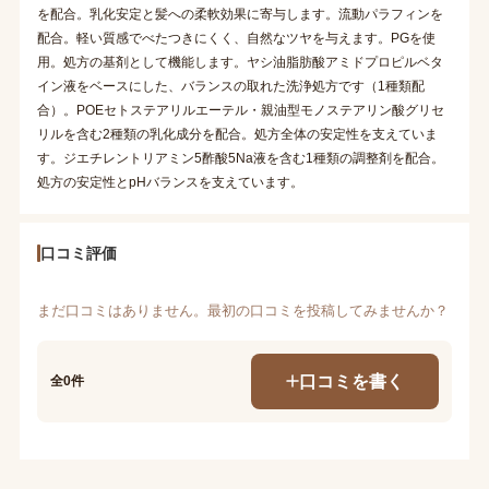
を配合。乳化安定と髪への柔軟効果に寄与します。流動パラフィンを
配合。軽い質感でべたつきにくく、自然なツヤを与えます。PGを使
用。処方の基剤として機能します。ヤシ油脂肪酸アミドプロピルベタ
イン液をベースにした、バランスの取れた洗浄処方です（1種類配
合）。POEセトステアリルエーテル・親油型モノステアリン酸グリセ
リルを含む2種類の乳化成分を配合。処方全体の安定性を支えていま
す。ジエチレントリアミン5酢酸5Na液を含む1種類の調整剤を配合。
処方の安定性とpHバランスを支えています。
口コミ評価
まだ口コミはありません。最初の口コミを投稿してみませんか？
口コミを書く
全0件