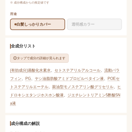
※ 成分構成からの推定値です
用途
白髪しっかりカバー
透明感カラー
全成分リスト
タップで成分の詳細が見られます
(有効成分)過酸化水素水
、
セトステアリルアルコール
、
流動パラ
フィン
、
PG
、
ヤシ油脂肪酸アミドプロピルベタイン液
、
POEセ
トステアリルエーテル
、
親油型モノステアリン酸グリセリル
、
ヒ
ドロキシエタンジホスホン酸液
、
ジエチレントリアミン5酢酸5N
a液
成分構成の解説