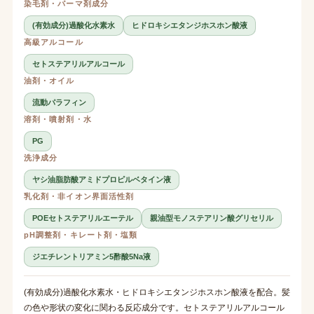
染毛剤・パーマ剤成分
(有効成分)過酸化水素水
ヒドロキシエタンジホスホン酸液
高級アルコール
セトステアリルアルコール
油剤・オイル
流動パラフィン
溶剤・噴射剤・水
PG
洗浄成分
ヤシ油脂肪酸アミドプロピルベタイン液
乳化剤・非イオン界面活性剤
POEセトステアリルエーテル
親油型モノステアリン酸グリセリル
pH調整剤・キレート剤・塩類
ジエチレントリアミン5酢酸5Na液
(有効成分)過酸化水素水・ヒドロキシエタンジホスホン酸液を配合。髪
の色や形状の変化に関わる反応成分です。セトステアリルアルコール