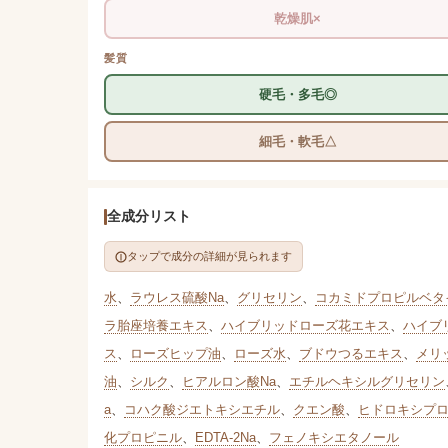
乾燥肌×
髪質
硬毛・多毛◎
細毛・軟毛△
全成分リスト
タップで成分の詳細が見られます
水
、
ラウレス硫酸Na
、
グリセリン
、
コカミドプロピルベタ
ラ胎座培養エキス
、
ハイブリッドローズ花エキス
、
ハイブ
ス
、
ローズヒップ油
、
ローズ水
、
ブドウつるエキス
、
メリ
油
、
シルク
、
ヒアルロン酸Na
、
エチルヘキシルグリセリン
a
、
コハク酸ジエトキシエチル
、
クエン酸
、
ヒドロキシプ
化プロピニル
、
EDTA-2Na
、
フェノキシエタノール