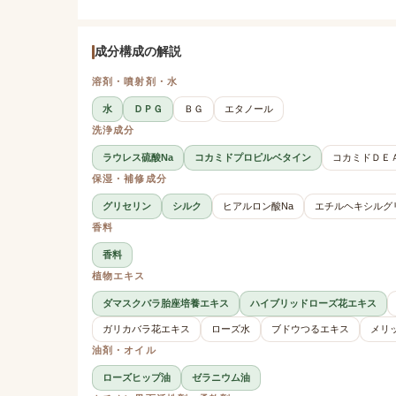
成分構成の解説
溶剤・噴射剤・水
水
ＤＰＧ
ＢＧ
エタノール
洗浄成分
ラウレス硫酸Na
コカミドプロピルベタイン
コカミドＤＥ
保湿・補修成分
グリセリン
シルク
ヒアルロン酸Na
エチルヘキシルグ
香料
香料
植物エキス
ダマスクバラ胎座培養エキス
ハイブリッドローズ花エキス
ガリカバラ花エキス
ローズ水
ブドウつるエキス
メリ
油剤・オイル
ローズヒップ油
ゼラニウム油