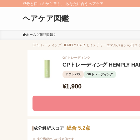
成分と口コミから選ぶ、 あなたに合うヘアケア
ヘアケア図鑑
ホーム
商品図鑑
GPトレーディング HEMPLY HAIR モイスチャーエマルジョンの口コミ
GPトレーディング
GPトレーディング HEMPLY 
アウトバス
GPトレーディング
¥1,900
総合 5.2点
成分解析スコア
※ 成分構成からの推定値です