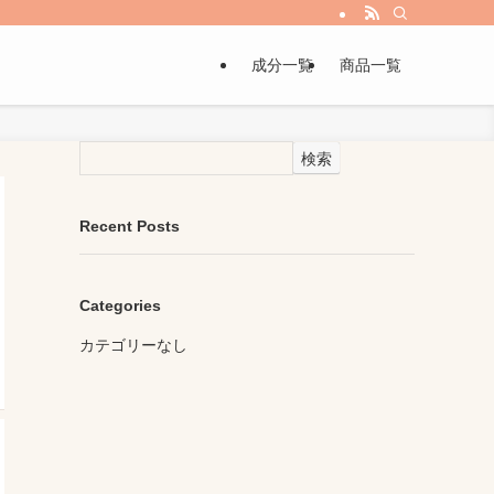
成分一覧
商品一覧
検索
Recent Posts
Categories
カテゴリーなし