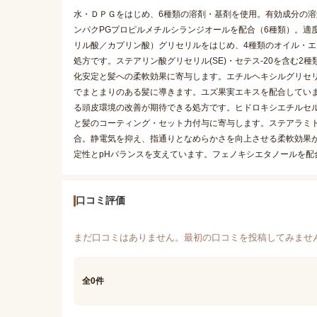
水・ＤＰＧをはじめ、6種類の溶剤・基剤を使用。有効成分の
ンパクPGプロピルメチルシランジオールを配合（6種類）。適度
リル酸／カプリン酸）グリセリルをはじめ、4種類のオイル・
処方です。ステアリン酸グリセリル(SE)・セテス-20を含む
化安定と髪への柔軟効果に寄与します。エチルヘキシルグリセ
でまとまりのある髪に導きます。ユズ果実エキスを配合してい
る頭皮環境の改善が期待できる処方です。ヒドロキシエチルセ
と髪のコーティング・セット力付与に寄与します。ステアラミド
合。静電気を抑え、指通りとなめらかさを向上させる柔軟効果
定性とpHバランスを支えています。フェノキシエタノールを配
口コミ評価
まだ口コミはありません。最初の口コミを投稿してみませ
全0件