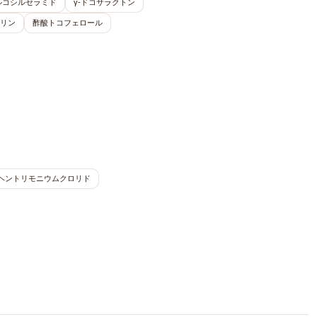
ルコシルセラミド
γ-ドコサラクトン
リン
酢酸トコフェロール
ヘントリモニウムクロリド