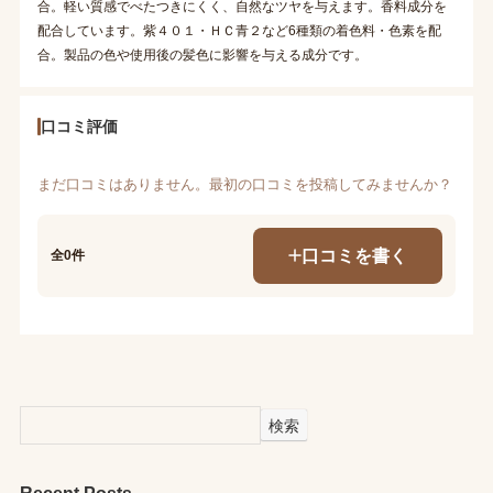
合。軽い質感でべたつきにくく、自然なツヤを与えます。香料成分を
配合しています。紫４０１・ＨＣ青２など6種類の着色料・色素を配
合。製品の色や使用後の髪色に影響を与える成分です。
口コミ評価
まだ口コミはありません。最初の口コミを投稿してみませんか？
口コミを書く
全0件
検索
Recent Posts