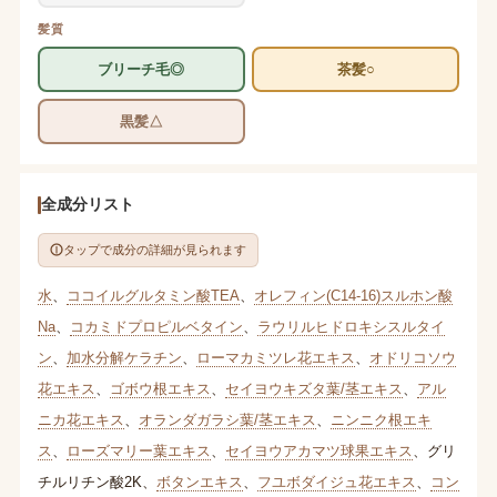
髪質
ブリーチ毛◎
茶髪○
黒髪△
全成分リスト
タップで成分の詳細が見られます
水
、
ココイルグルタミン酸TEA
、
オレフィン(C14-16)スルホン酸
Na
、
コカミドプロピルベタイン
、
ラウリルヒドロキシスルタイ
ン
、
加水分解ケラチン
、
ローマカミツレ花エキス
、
オドリコソウ
花エキス
、
ゴボウ根エキス
、
セイヨウキズタ葉/茎エキス
、
アル
ニカ花エキス
、
オランダガラシ葉/茎エキス
、
ニンニク根エキ
ス
、
ローズマリー葉エキス
、
セイヨウアカマツ球果エキス
、
グリ
チルリチン酸2K
、
ボタンエキス
、
フユボダイジュ花エキス
、
コン