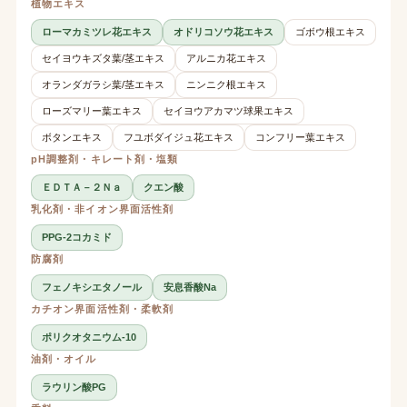
植物エキス
ローマカミツレ花エキス
オドリコソウ花エキス
ゴボウ根エキス
セイヨウキズタ葉/茎エキス
アルニカ花エキス
オランダガラシ葉/茎エキス
ニンニク根エキス
ローズマリー葉エキス
セイヨウアカマツ球果エキス
ボタンエキス
フユボダイジュ花エキス
コンフリー葉エキス
pH調整剤・キレート剤・塩類
ＥＤＴＡ－２Ｎａ
クエン酸
乳化剤・非イオン界面活性剤
PPG-2コカミド
防腐剤
フェノキシエタノール
安息香酸Na
カチオン界面活性剤・柔軟剤
ポリクオタニウム-10
油剤・オイル
ラウリン酸PG