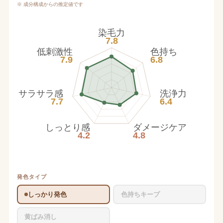
※ 成分構成からの推定値です
染毛力
7.8
低刺激性
色持ち
7.9
6.8
サラサラ感
洗浄力
7.7
6.4
しっとり感
ダメージケア
4.2
4.8
発色タイプ
しっかり発色
色持ちキープ
黄ばみ消し