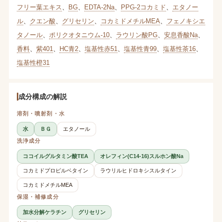
フリー葉エキス
、
BG
、
EDTA-2Na
、
PPG-2コカミド
、
エタノー
ル
、
クエン酸
、
グリセリン
、
コカミドメチルMEA
、
フェノキシエ
タノール
、
ポリクオタニウム-10
、
ラウリン酸PG
、
安息香酸Na
、
香料
、
紫401
、
HC青2
、
塩基性赤51
、
塩基性青99
、
塩基性茶16
、
塩基性橙31
成分構成の解説
溶剤・噴射剤・水
水
ＢＧ
エタノール
洗浄成分
ココイルグルタミン酸TEA
オレフィン(C14-16)スルホン酸Na
コカミドプロピルベタイン
ラウリルヒドロキシスルタイン
コカミドメチルMEA
保湿・補修成分
加水分解ケラチン
グリセリン