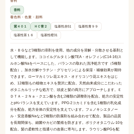
香料
香料
着色料・色素・顔料
紫４０１
ＨＣ青２
塩基性赤51
塩基性青９９
塩基性茶１６
塩基性橙31
水・ＢＧなど3種類の溶剤を使用。他の成分を溶解・分散させる基剤と
して機能します。ココイルグルタミン酸TEA・オレフィン(C14-16)ス
ルホン酸Naをベースにした、バランスの取れた洗浄処方です（5種類
配合）。加水分解ケラチン・グリセリンによる保湿・補修効果が期待
できます。ローマカミツレ花エキス・オドリコソウ花エキスをはじ
め、12種類もの植物エキスを贅沢に配合。天然由来成分にこだわった
ボタニカルリッチな処方で、頭皮と髪の両方にアプローチします。Ｅ
ＤＴＡ－２Ｎａ・クエン酸を含む2種類の調整剤を配合。処方の安定性
とpHバランスを支えています。PPG-2コカミドを含む1種類の乳化成
分を配合。処方全体の安定性を支えています。フェノキシエタノー
ル・安息香酸Naなど2種類の防腐剤を組み合わせて配合。製品の品質
を長期間保ち、細菌やカビの繁殖を防ぎます。ポリクオタニウム-10を
配合。髪の柔軟性と指通りの改善に寄与します。ラウリン酸PGを配