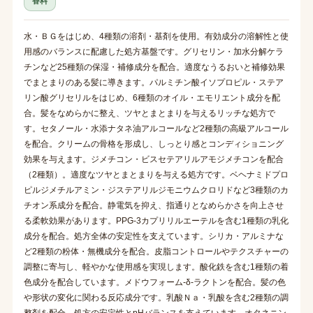
香料
水・ＢＧをはじめ、4種類の溶剤・基剤を使用。有効成分の溶解性と使
用感のバランスに配慮した処方基盤です。グリセリン・加水分解ケラ
チンなど25種類の保湿・補修成分を配合。適度なうるおいと補修効果
でまとまりのある髪に導きます。パルミチン酸イソプロピル・ステア
リン酸グリセリルをはじめ、6種類のオイル・エモリエント成分を配
合。髪をなめらかに整え、ツヤとまとまりを与えるリッチな処方で
す。セタノール・水添ナタネ油アルコールなど2種類の高級アルコール
を配合。クリームの骨格を形成し、しっとり感とコンディショニング
効果を与えます。ジメチコン・ビスセテアリルアモジメチコンを配合
（2種類）。適度なツヤとまとまりを与える処方です。ベヘナミドプロ
ピルジメチルアミン・ジステアリルジモニウムクロリドなど3種類のカ
チオン系成分を配合。静電気を抑え、指通りとなめらかさを向上させ
る柔軟効果があります。PPG-3カプリリルエーテルを含む1種類の乳化
成分を配合。処方全体の安定性を支えています。シリカ・アルミナな
ど2種類の粉体・無機成分を配合。皮脂コントロールやテクスチャーの
調整に寄与し、軽やかな使用感を実現します。酸化鉄を含む1種類の着
色成分を配合しています。メドウフォーム-δ-ラクトンを配合。髪の色
や形状の変化に関わる反応成分です。乳酸Ｎａ・乳酸を含む2種類の調
整剤を配合。処方の安定性とpHバランスを支えています。オタネニン