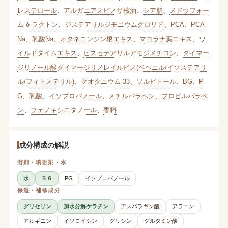
レステロール
、
アルガニアスピノサ核油
、
シア脂
、
メドウフォー
ム-δ-ラクトン
、
ジステアリルジモニウムクロリド
、
PCA
、
PCA-
Na
、
乳酸Na
、
オタネニンジン根エキス
、
マヨラナ葉エキス
、
ワ
イルドタイムエキス
、
ビスセテアリルアモジメチコン
、
ダイマー
ジリノール酸ダイマージリノレイルビス(ベヘニル/イソステアリ
ル/フィトステリル)
、
クオタニウム-33
、
ソルビトール
、
BG
、
P
G
、
乳酸
、
イソプロパノール
、
メチルパラベン
、
プロピルパラベ
ン
、
フェノキシエタノール
、
香料
成分構成の解説
溶剤・噴射剤・水
水
ＢＧ
PG
イソプロパノール
保湿・補修成分
グリセリン
加水分解ケラチン
アスパラギン酸
アラニン
アルギニン
イソロイシン
グリシン
グルタミン酸