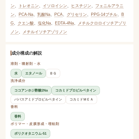
ン
、
トレオニン
、
イソロイシン
、
ヒスチジン
、
フェニルアラニ
ン
、
PCA-Na
、
乳酸Na
、
PCA
、
グリセリン
、
PPG-14ブチル
、
B
G
、
クエン酸
、
塩化Na
、
EDTA-4Na
、
メチルクロロイソチアゾリ
ノン
、
メチルイソチアゾリノン
成分構成の解説
溶剤・噴射剤・水
水
エタノール
ＢＧ
洗浄成分
ココアンホジ酢酸2Na
コカミドプロピルベタイン
ババスアミドプロピルベタイン
コカミドＭＥＡ
香料
香料
ポリマー・皮膜形成・増粘剤
ポリクオタニウム-51