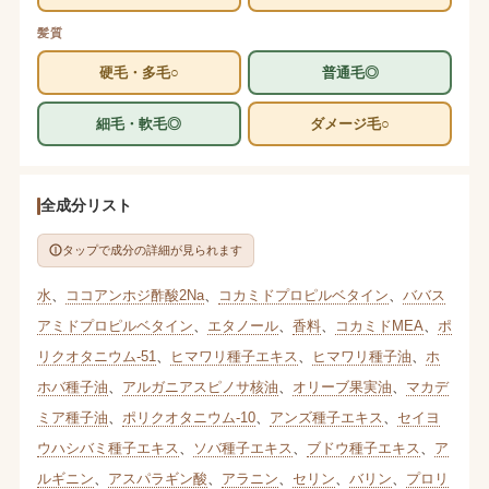
髪質
硬毛・多毛○
普通毛◎
細毛・軟毛◎
ダメージ毛○
全成分リスト
タップで成分の詳細が見られます
水
、
ココアンホジ酢酸2Na
、
コカミドプロピルベタイン
、
ババス
アミドプロピルベタイン
、
エタノール
、
香料
、
コカミドMEA
、
ポ
リクオタニウム-51
、
ヒマワリ種子エキス
、
ヒマワリ種子油
、
ホ
ホバ種子油
、
アルガニアスピノサ核油
、
オリーブ果実油
、
マカデ
ミア種子油
、
ポリクオタニウム-10
、
アンズ種子エキス
、
セイヨ
ウハシバミ種子エキス
、
ソバ種子エキス
、
ブドウ種子エキス
、
ア
ルギニン
、
アスパラギン酸
、
アラニン
、
セリン
、
バリン
、
プロリ