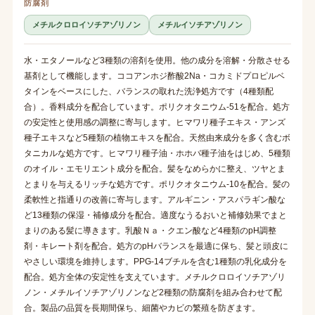
防腐剤
メチルクロロイソチアゾリノン
メチルイソチアゾリノン
水・エタノールなど3種類の溶剤を使用。他の成分を溶解・分散させる
基剤として機能します。ココアンホジ酢酸2Na・コカミドプロピルベ
タインをベースにした、バランスの取れた洗浄処方です（4種類配
合）。香料成分を配合しています。ポリクオタニウム-51を配合。処方
の安定性と使用感の調整に寄与します。ヒマワリ種子エキス・アンズ
種子エキスなど5種類の植物エキスを配合。天然由来成分を多く含むボ
タニカルな処方です。ヒマワリ種子油・ホホバ種子油をはじめ、5種類
のオイル・エモリエント成分を配合。髪をなめらかに整え、ツヤとま
とまりを与えるリッチな処方です。ポリクオタニウム-10を配合。髪の
柔軟性と指通りの改善に寄与します。アルギニン・アスパラギン酸な
ど13種類の保湿・補修成分を配合。適度なうるおいと補修効果でまと
まりのある髪に導きます。乳酸Ｎａ・クエン酸など4種類のpH調整
剤・キレート剤を配合。処方のpHバランスを最適に保ち、髪と頭皮に
やさしい環境を維持します。PPG-14ブチルを含む1種類の乳化成分を
配合。処方全体の安定性を支えています。メチルクロロイソチアゾリ
ノン・メチルイソチアゾリノンなど2種類の防腐剤を組み合わせて配
合。製品の品質を長期間保ち、細菌やカビの繁殖を防ぎます。