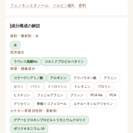
フェノキシエタノール
、
ソルビン酸K
、
香料
成分構成の解説
溶剤・噴射剤・水
水
洗浄成分
ラウレス硫酸Na
コカミドプロピルベタイン
保湿・補修成分
コラーゲンアミノ酸
アルギニン
アスパラギン酸
アラニン
セリン
バリン
イソロイシン
トレオニン
プロリン
ヒスチジン
フェニルアラニン
グリシン
PCA-Na
PCA
グリセリン
酢酸トコフェロール
エチルヘキシルグリセリン
カチオン界面活性剤・柔軟剤
グアーヒドロキシプロピルトリモニウムクロリド
ポリクオタニウム-10