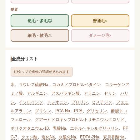
髪質
硬毛・多毛◎
普通毛○
細毛・軟毛△
ダメージ毛×
全成分リスト
タップで成分の詳細が見られます
水
、
ラウレス硫酸Na
、
コカミドプロピルベタイン
、
コラーゲンア
ミノ酸
、
アルギニン
、
アスパラギン酸
、
アラニン
、
セリン
、
バリ
ン
、
イソロイシン
、
トレオニン
、
プロリン
、
ヒスチジン
、
フェニ
ルアラニン
、
グリシン
、
PCA-Na
、
PCA
、
グリセリン
、
酢酸トコ
フェロール
、
グアーヒドロキシプロピルトリモニウムクロリド
、
ポリクオタニウム-10
、
乳酸Na
、
エチルヘキシルグリセリン
、
PP
G-7
、
クエン酸
、
塩化Na
、
水酸化Na
、
EDTA-2Na
、
安息香酸Na
、