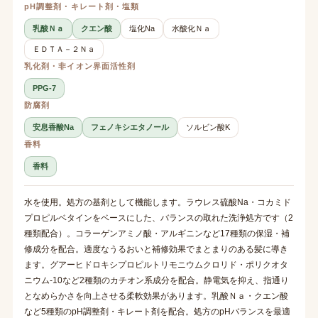
pH調整剤・キレート剤・塩類
乳酸Ｎａ
クエン酸
塩化Na
水酸化Ｎａ
ＥＤＴＡ－２Ｎａ
乳化剤・非イオン界面活性剤
PPG-7
防腐剤
安息香酸Na
フェノキシエタノール
ソルビン酸K
香料
香料
水を使用。処方の基剤として機能します。ラウレス硫酸Na・コカミド
プロピルベタインをベースにした、バランスの取れた洗浄処方です（2
種類配合）。コラーゲンアミノ酸・アルギニンなど17種類の保湿・補
修成分を配合。適度なうるおいと補修効果でまとまりのある髪に導き
ます。グアーヒドロキシプロピルトリモニウムクロリド・ポリクオタ
ニウム-10など2種類のカチオン系成分を配合。静電気を抑え、指通り
となめらかさを向上させる柔軟効果があります。乳酸Ｎａ・クエン酸
など5種類のpH調整剤・キレート剤を配合。処方のpHバランスを最適