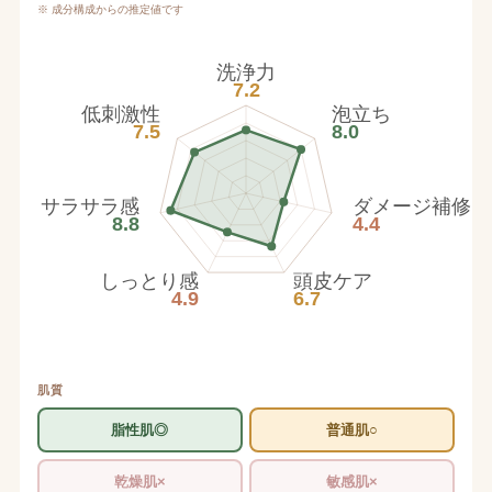
※ 成分構成からの推定値です
洗浄力
7.2
低刺激性
泡立ち
7.5
8.0
サラサラ感
ダメージ補修
8.8
4.4
しっとり感
頭皮ケア
4.9
6.7
肌質
脂性肌◎
普通肌○
乾燥肌×
敏感肌×