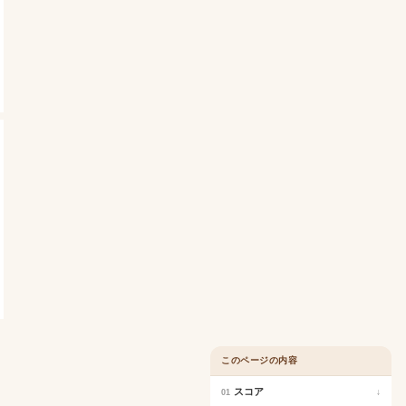
このページの内容
スコア
↓
01