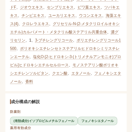
ドF
、
ジオウエキス
、
センブリエキス
、
ビワ葉エキス
、
ツバキエ
キス
、
チンピエキス
、
ユーカリエキス
、
ウコンエキス
、
海藻エキ
ス(4)
、
クロレラエキス
、
グリセリル-N-(2-メタクリロイルオキシ
エチル)カルバメート・メタクリル酸ステアリル共重合体
、
濃グ
リセリン
、
1
、
3-ブチレングリコール
、
ポリエチレングリコール1
500
、
ポリオキシエチレンセトステアリルヒドロキシミリスチレ
ンエーテル
、
塩化O-[2-ヒドロキシ-3-(トリメチルアンモニオ)プロ
ピル]ヒドロキシエチルセルロース
、
モノステアリン酸ポリオキ
シエチレンソルビタン
、
クエン酸
、
エタノール
、
フェノキシエタ
ノール
、
香料
成分構成の解説
防腐剤
(有効成分)イソプロピルメチルフェノール
フェノキシエタノール
薬用有効成分