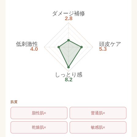
ダメージ補修
2.8
低刺激性
頭皮ケア
4.0
5.3
しっとり感
8.2
肌質
脂性肌×
普通肌×
乾燥肌×
敏感肌×