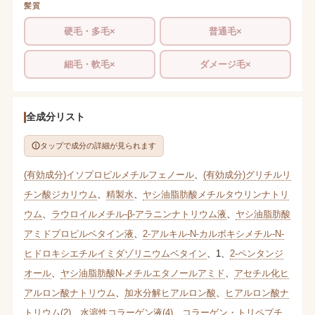
髪質
硬毛・多毛×
普通毛×
細毛・軟毛×
ダメージ毛×
全成分リスト
タップで成分の詳細が見られます
(有効成分)イソプロピルメチルフェノール
、
(有効成分)グリチルリ
チン酸ジカリウム
、
精製水
、
ヤシ油脂肪酸メチルタウリンナトリ
ウム
、
ラウロイルメチル-β-アラニンナトリウム液
、
ヤシ油脂肪酸
アミドプロピルベタイン液
、
2-アルキル-N-カルボキシメチル-N-
ヒドロキシエチルイミダゾリニウムベタイン
、
1
、
2-ペンタンジ
オール
、
ヤシ油脂肪酸N-メチルエタノールアミド
、
アセチル化ヒ
アルロン酸ナトリウム
、
加水分解ヒアルロン酸
、
ヒアルロン酸ナ
トリウム(2)
、
水溶性コラーゲン液(4)
、
コラーゲン・トリペプチ