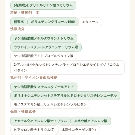
(有効成分)グリチルリチン酸ジカリウム
溶剤・噴射剤・水
精製水
ポリエチレングリコール1500
エタノール
洗浄成分
ヤシ油脂肪酸メチルタウリンナトリウム
ラウロイルメチル-β-アラニンナトリウム液
ヤシ油脂肪酸アミドプロピルベタイン液
2-アルキル-N-カルボキシメチル-N-ヒドロキシエチルイミダゾリニウム
ベタイン
乳化剤・非イオン界面活性剤
ヤシ油脂肪酸N-メチルエタノールアミド
ポリオキシエチレンセトステアリルヒドロキシミリスチレンエーテル
モノステアリン酸ポリオキシエチレンソルビタン
保湿・補修成分
アセチル化ヒアルロン酸ナトリウム
加水分解ヒアルロン酸
ヒアルロン酸ナトリウム(2)
水溶性コラーゲン液(4)