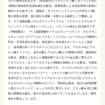
カビの繁殖を防ぎます。(有効成分)グリチルリチン酸ジカリウムを含む
1種類の医薬部外品有効成分を配合。薬用効果による頭皮環境の改善が
期待できる処方です。精製水・ポリエチレングリコール1500など3種
類の溶剤を使用。他の成分を溶解・分散させる基剤として機能しま
す。ヤシ油脂肪酸メチルタウリンナトリウム・ラウロイルメチル-β-ア
ラニンナトリウム液をベースにした、バランスの取れた洗浄処方です
（4種類配合）。ヤシ油脂肪酸N-メチルエタノールアミド・ポリオキシ
エチレンセトステアリルヒドロキシミリスチレンエーテルなど3種類の
乳化・可溶化成分を配合。油性成分と水性成分をバランスよく混合
し、使用感の良いテクスチャーに仕上げています。アセチル化ヒアル
ロン酸ナトリウム・加水分解ヒアルロン酸など6種類の保湿・補修成分
を配合。適度なうるおいと補修効果でまとまりのある髪に導きます。
ジオウエキス・センブリエキスなど9種類の植物エキスを配合。天然由
来成分を多く含むボタニカルな処方です。グリセリル-N-(2-メタクリロ
イルオキシエチル)カルバメート・メタクリル酸ステアリル共重合体・
塩化O-[2-ヒドロキシ-3-(トリメチルアンモニオ)プロピル]ヒドロキシエ
チルセルロースなど2種類のポリマー・増粘剤を配合。処方の粘度調整
と髪のコーティング・セット力付与に寄与します。クエン酸を含む1種
類の調整剤を配合。処方の安定性とpHバランスを支えています。香料
成分を配合しています。