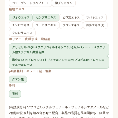
コラーゲン・トリペプチドF
濃グリセリン
植物エキス
ジオウエキス
センブリエキス
ビワ葉エキス
ツバキエキス
チンピエキス
ユーカリエキス
ウコンエキス
海藻エキス(4)
クロレラエキス
ポリマー・皮膜形成・増粘剤
グリセリル-N-(2-メタクリロイルオキシエチル)カルバメート・メタクリ
ル酸ステアリル共重合体
塩化O-[2-ヒドロキシ-3-(トリメチルアンモニオ)プロピル]ヒドロキシエ
チルセルロース
pH調整剤・キレート剤・塩類
クエン酸
香料
香料
(有効成分)イソプロピルメチルフェノール・フェノキシエタノールなど
2種類の防腐剤を組み合わせて配合。製品の品質を長期間保ち、細菌や