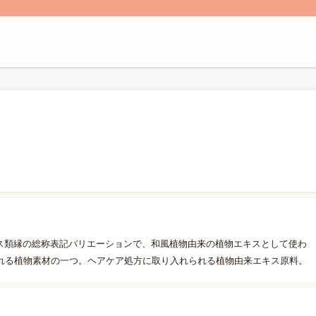
キス類縁の総称表記バリエーションで、和風植物由来の植物エキスとして使わ
れる植物素材の一つ。ヘアケア処方に取り入れられる植物由来エキス原料。