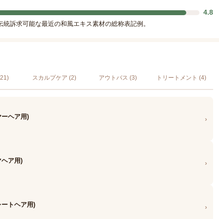
4.8
伝統訴求可能な最近の和風エキス素材の総称表記例。
21)
スカルプケア (2)
アウトバス (3)
トリートメント (4)
ヤーヘア用)
›
マヘア用)
›
レートヘア用)
›