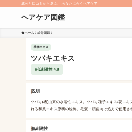
成分と口コミから選ぶ、 あなたに合うヘアケア
ヘアケア図鑑
ホーム
成分図鑑
植物エキス
ツバキエキス
低刺激性 4.8
説明
ツバキ(椿)由来の水溶性エキス。ツバキ種子エキス/花エ
れる和風エキス原料の総称。毛髪・頭皮向け処方で使用さ
低刺激性