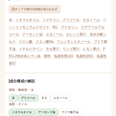
タップで成分の詳細が見られます
水
、
ミネラルオイル
、
ジメチコン
、
グリコール
、
セタノール
、
ベ
ヘントリモニウムクロリド
、
BG
、
グリセリン
、
ステアリルアル
コール
、
アーモンド油
、
エタノール
、
オレンジ果汁
、
加水分解シ
ルク
、
クエン酸
、
クエン酸Na
、
フェノキシエタノール
、
ブドウ種
子油
、
メチルパラベン
、
モモ果汁
、
リンゴ果汁
、
レモン果汁
、
P
EG-200水添ヒマシ油
、
香料
、
塩基性青124
、
塩基性赤51
、
塩基性
黄57
成分構成の解説
溶剤・噴射剤・水
水
グリコール
ＢＧ
エタノール
油剤・オイル
ミネラルオイル
アーモンド油
ブドウ種子油