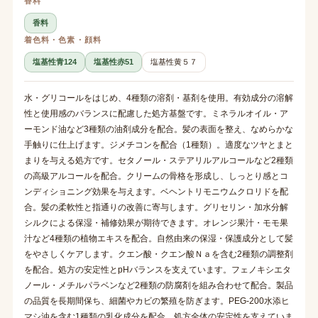
香料
香料
着色料・色素・顔料
塩基性青124
塩基性赤51
塩基性黄５７
水・グリコールをはじめ、4種類の溶剤・基剤を使用。有効成分の溶解
性と使用感のバランスに配慮した処方基盤です。ミネラルオイル・ア
ーモンド油など3種類の油剤成分を配合。髪の表面を整え、なめらかな
手触りに仕上げます。ジメチコンを配合（1種類）。適度なツヤとまと
まりを与える処方です。セタノール・ステアリルアルコールなど2種類
の高級アルコールを配合。クリームの骨格を形成し、しっとり感とコ
ンディショニング効果を与えます。ベヘントリモニウムクロリドを配
合。髪の柔軟性と指通りの改善に寄与します。グリセリン・加水分解
シルクによる保湿・補修効果が期待できます。オレンジ果汁・モモ果
汁など4種類の植物エキスを配合。自然由来の保湿・保護成分として髪
をやさしくケアします。クエン酸・クエン酸Ｎａを含む2種類の調整剤
を配合。処方の安定性とpHバランスを支えています。フェノキシエタ
ノール・メチルパラベンなど2種類の防腐剤を組み合わせて配合。製品
の品質を長期間保ち、細菌やカビの繁殖を防ぎます。PEG-200水添ヒ
マシ油を含む1種類の乳化成分を配合。処方全体の安定性を支えていま