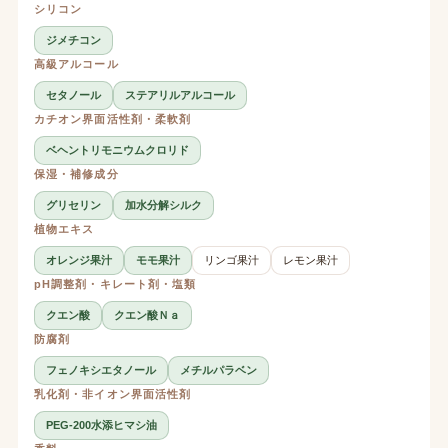
シリコン
ジメチコン
高級アルコール
セタノール
ステアリルアルコール
カチオン界面活性剤・柔軟剤
ベヘントリモニウムクロリド
保湿・補修成分
グリセリン
加水分解シルク
植物エキス
オレンジ果汁
モモ果汁
リンゴ果汁
レモン果汁
pH調整剤・キレート剤・塩類
クエン酸
クエン酸Ｎａ
防腐剤
フェノキシエタノール
メチルパラベン
乳化剤・非イオン界面活性剤
PEG-200水添ヒマシ油