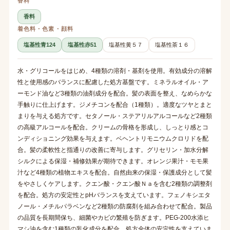
香料
香料
着色料・色素・顔料
塩基性青124
塩基性赤51
塩基性黄５７
塩基性茶１６
水・グリコールをはじめ、4種類の溶剤・基剤を使用。有効成分の溶解
性と使用感のバランスに配慮した処方基盤です。ミネラルオイル・ア
ーモンド油など3種類の油剤成分を配合。髪の表面を整え、なめらかな
手触りに仕上げます。ジメチコンを配合（1種類）。適度なツヤとまと
まりを与える処方です。セタノール・ステアリルアルコールなど2種類
の高級アルコールを配合。クリームの骨格を形成し、しっとり感とコ
ンディショニング効果を与えます。ベヘントリモニウムクロリドを配
合。髪の柔軟性と指通りの改善に寄与します。グリセリン・加水分解
シルクによる保湿・補修効果が期待できます。オレンジ果汁・モモ果
汁など4種類の植物エキスを配合。自然由来の保湿・保護成分として髪
をやさしくケアします。クエン酸・クエン酸Ｎａを含む2種類の調整剤
を配合。処方の安定性とpHバランスを支えています。フェノキシエタ
ノール・メチルパラベンなど2種類の防腐剤を組み合わせて配合。製品
の品質を長期間保ち、細菌やカビの繁殖を防ぎます。PEG-200水添ヒ
マシ油を含む1種類の乳化成分を配合。処方全体の安定性を支えていま