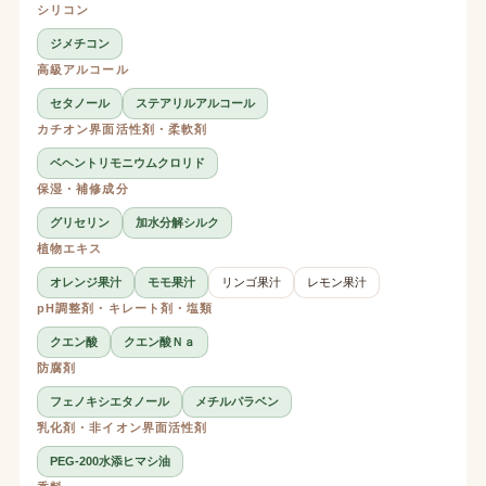
シリコン
ジメチコン
高級アルコール
セタノール
ステアリルアルコール
カチオン界面活性剤・柔軟剤
ベヘントリモニウムクロリド
保湿・補修成分
グリセリン
加水分解シルク
植物エキス
オレンジ果汁
モモ果汁
リンゴ果汁
レモン果汁
pH調整剤・キレート剤・塩類
クエン酸
クエン酸Ｎａ
防腐剤
フェノキシエタノール
メチルパラベン
乳化剤・非イオン界面活性剤
PEG-200水添ヒマシ油