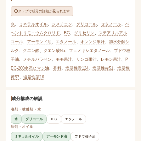
タップで成分の詳細が見られます
水
、
ミネラルオイル
、
ジメチコン
、
グリコール
、
セタノール
、
ベ
ヘントリモニウムクロリド
、
BG
、
グリセリン
、
ステアリルアル
コール
、
アーモンド油
、
エタノール
、
オレンジ果汁
、
加水分解シ
ルク
、
クエン酸
、
クエン酸Na
、
フェノキシエタノール
、
ブドウ種
子油
、
メチルパラベン
、
モモ果汁
、
リンゴ果汁
、
レモン果汁
、
P
EG-200水添ヒマシ油
、
香料
、
塩基性青124
、
塩基性赤51
、
塩基性
黄57
、
塩基性茶16
成分構成の解説
溶剤・噴射剤・水
水
グリコール
ＢＧ
エタノール
油剤・オイル
ミネラルオイル
アーモンド油
ブドウ種子油