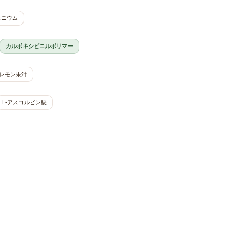
モニウム
カルボキシビニルポリマー
レモン果汁
L-アスコルビン酸