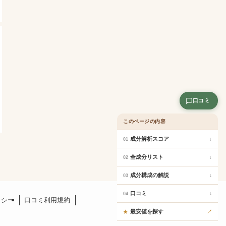
口コミ
このページの内容
成分解析スコア
↓
01
全成分リスト
↓
02
成分構成の解説
↓
03
口コミ
↓
04
リシー
口コミ利用規約
最安値を探す
↗
★