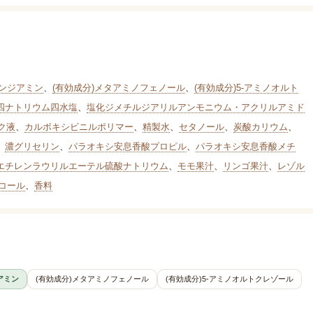
レンジアミン
、
(有効成分)メタアミノフェノール
、
(有効成分)5-アミノオルト
四ナトリウム四水塩
、
塩化ジメチルジアリルアンモニウム・アクリルアミド
ク液
、
カルボキシビニルポリマー
、
精製水
、
セタノール
、
炭酸カリウム
、
、
濃グリセリン
、
パラオキシ安息香酸プロピル
、
パラオキシ安息香酸メチ
エチレンラウリルエーテル硫酸ナトリウム
、
モモ果汁
、
リンゴ果汁
、
レゾル
リコール
、
香料
アミン
(有効成分)メタアミノフェノール
(有効成分)5-アミノオルトクレゾール