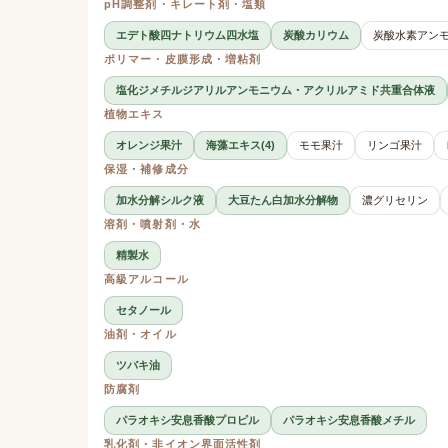
pH調整剤・キレート剤・塩類
エデト酸四ナトリウム四水塩
炭酸カリウム
炭酸水素アン
ポリマー・皮膜形成・増粘剤
塩化ジメチルジアリルアンモニウム・アクリルアミド共重合体液
植物エキス
オレンジ果汁
海藻エキス(4)
モモ果汁
リンゴ果汁
保湿・補修成分
加水分解シルク液
大豆たん白加水分解物
濃グリセリン
溶剤・噴射剤・水
精製水
高級アルコール
セタノール
油剤・オイル
ツバキ油
防腐剤
パラオキシ安息香酸プロピル
パラオキシ安息香酸メチル
乳化剤・非イオン界面活性剤