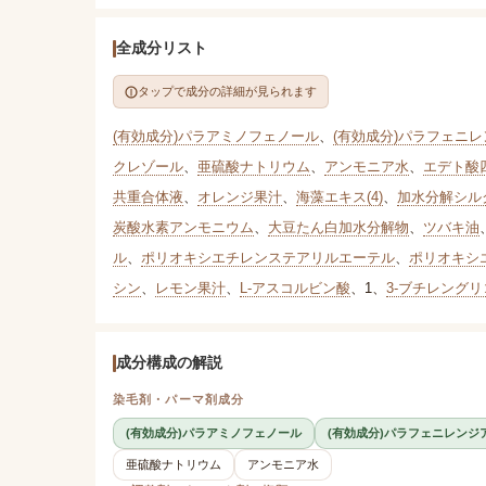
全成分リスト
タップで成分の詳細が見られます
(有効成分)パラアミノフェノール
、
(有効成分)パラフェニ
クレゾール
、
亜硫酸ナトリウム
、
アンモニア水
、
エデト酸
共重合体液
、
オレンジ果汁
、
海藻エキス(4)
、
加水分解シル
炭酸水素アンモニウム
、
大豆たん白加水分解物
、
ツバキ油
ル
、
ポリオキシエチレンステアリルエーテル
、
ポリオキシ
シン
、
レモン果汁
、
L-アスコルビン酸
、
1
、
3-ブチレング
成分構成の解説
染毛剤・パーマ剤成分
(有効成分)パラアミノフェノール
(有効成分)パラフェニレンジ
亜硫酸ナトリウム
アンモニア水