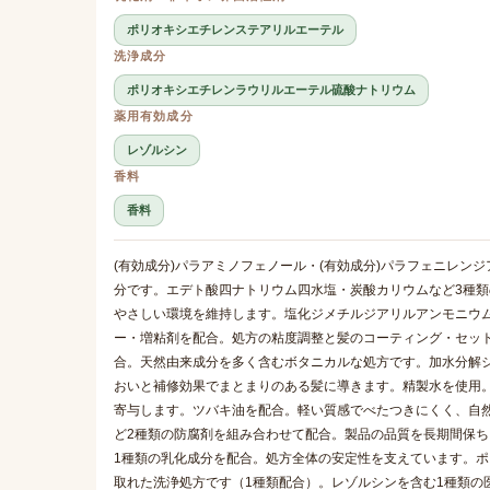
ポリオキシエチレンステアリルエーテル
洗浄成分
ポリオキシエチレンラウリルエーテル硫酸ナトリウム
薬用有効成分
レゾルシン
香料
香料
(有効成分)パラアミノフェノール・(有効成分)パラフェニレン
分です。エデト酸四ナトリウム四水塩・炭酸カリウムなど3種類
やさしい環境を維持します。塩化ジメチルジアリルアンモニウ
ー・増粘剤を配合。処方の粘度調整と髪のコーティング・セット
合。天然由来成分を多く含むボタニカルな処方です。加水分解
おいと補修効果でまとまりのある髪に導きます。精製水を使用
寄与します。ツバキ油を配合。軽い質感でべたつきにくく、自
ど2種類の防腐剤を組み合わせて配合。製品の品質を長期間保
1種類の乳化成分を配合。処方全体の安定性を支えています。
取れた洗浄処方です（1種類配合）。レゾルシンを含む1種類の