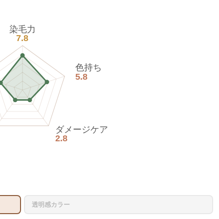
染毛力
7.8
色持ち
5.8
ダメージケア
2.8
透明感カラー