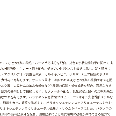
ジアミンなど6種類の染毛・パーマ反応成分を配合。発色や形状記憶効果に関わる成
のpH調整剤・キレート剤を配合。処方のpHバランスを最適に保ち、髪と頭皮に
ム・アクリルアミド共重合体液・カルボキシビニルポリマーなど2種類のポリマ
力付与に寄与します。オレンジ果汁・海藻エキス(4)など5種類の植物エキスを配
シルク液・大豆たん白加水分解物など4種類の保湿・補修成分を配合。適度なうる
。処方の基剤として機能します。セタノールを配合。乳化安定と髪への柔軟効果に
然なツヤを与えます。パラオキシ安息香酸プロピル・パラオキシ安息香酸メチルな
ち、細菌やカビの繁殖を防ぎます。ポリオキシエチレンステアリルエーテルを含む
ポリオキシエチレンラウリルエーテル硫酸ナトリウムをベースにした、バランスの
医薬部外品有効成分を配合。薬用効果による頭皮環境の改善が期待できる処方で