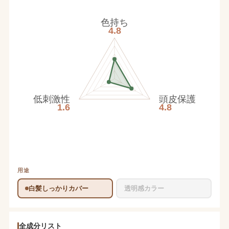
色持ち
4.8
低刺激性
頭皮保護
1.6
4.8
用途
白髪しっかりカバー
透明感カラー
全成分リスト