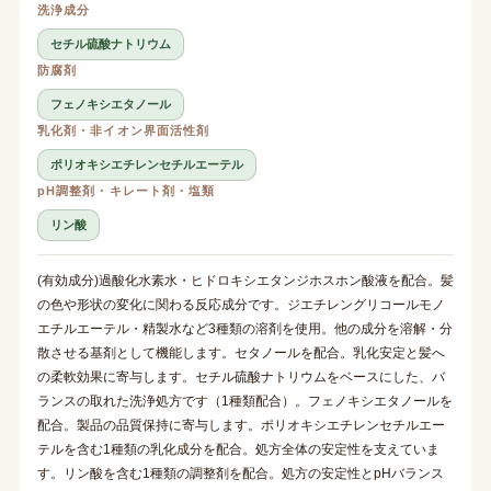
洗浄成分
セチル硫酸ナトリウム
防腐剤
フェノキシエタノール
乳化剤・非イオン界面活性剤
ポリオキシエチレンセチルエーテル
pH調整剤・キレート剤・塩類
リン酸
(有効成分)過酸化水素水・ヒドロキシエタンジホスホン酸液を配合。髪
の色や形状の変化に関わる反応成分です。ジエチレングリコールモノ
エチルエーテル・精製水など3種類の溶剤を使用。他の成分を溶解・分
散させる基剤として機能します。セタノールを配合。乳化安定と髪へ
の柔軟効果に寄与します。セチル硫酸ナトリウムをベースにした、バ
ランスの取れた洗浄処方です（1種類配合）。フェノキシエタノールを
配合。製品の品質保持に寄与します。ポリオキシエチレンセチルエー
テルを含む1種類の乳化成分を配合。処方全体の安定性を支えていま
す。リン酸を含む1種類の調整剤を配合。処方の安定性とpHバランス