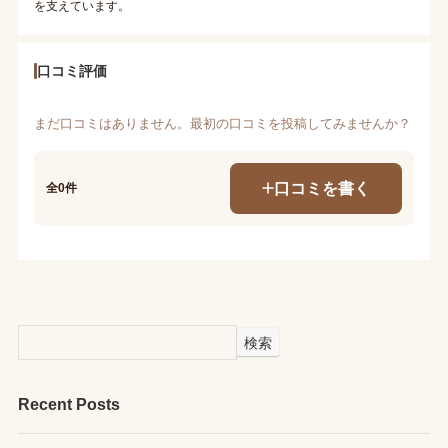
を支えています。
口コミ評価
まだ口コミはありません。最初の口コミを投稿してみませんか？
口コミを書く
全0件
検索
Recent Posts