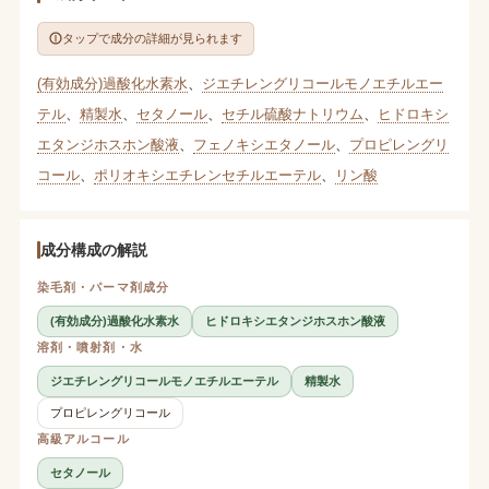
タップで成分の詳細が見られます
(有効成分)過酸化水素水
、
ジエチレングリコールモノエチルエー
テル
、
精製水
、
セタノール
、
セチル硫酸ナトリウム
、
ヒドロキシ
エタンジホスホン酸液
、
フェノキシエタノール
、
プロピレングリ
コール
、
ポリオキシエチレンセチルエーテル
、
リン酸
成分構成の解説
染毛剤・パーマ剤成分
(有効成分)過酸化水素水
ヒドロキシエタンジホスホン酸液
溶剤・噴射剤・水
ジエチレングリコールモノエチルエーテル
精製水
プロピレングリコール
高級アルコール
セタノール