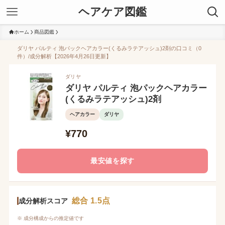
ヘアケア図鑑
ホーム
商品図鑑
ダリヤ パルティ 泡パックヘアカラー(くるみラテアッシュ)2剤の口コミ（0
件）/成分解析【2026年4月26日更新】
ダリヤ
ダリヤ パルティ 泡パックヘアカラー
(くるみラテアッシュ)2剤
ヘアカラー
ダリヤ
¥770
最安値を探す
総合 1.5点
成分解析スコア
※ 成分構成からの推定値です