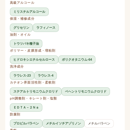
高級アルコール
ミリスチルアルコール
保湿・補修成分
グリセリン
ラフィノース
油剤・オイル
トウツバキ種子油
ポリマー・皮膜形成・増粘剤
ヒドロキシエチルセルロース
ポリクオタニウム-64
洗浄成分
ラウレス-23
ラウレス-4
カチオン界面活性剤・柔軟剤
ステアルトリモニウムクロリド
ベヘントリモニウムクロリド
pH調整剤・キレート剤・塩類
ＥＤＴＡ－２Ｎａ
防腐剤
プロピルパラベン
メチルイソチアゾリノン
メチルパラベン