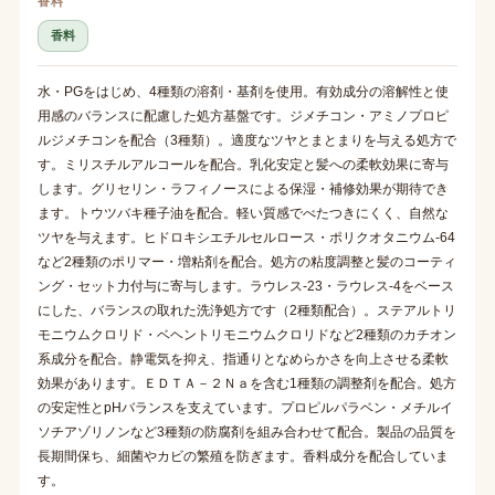
香料
香料
水・PGをはじめ、4種類の溶剤・基剤を使用。有効成分の溶解性と使
用感のバランスに配慮した処方基盤です。ジメチコン・アミノプロピ
ルジメチコンを配合（3種類）。適度なツヤとまとまりを与える処方で
す。ミリスチルアルコールを配合。乳化安定と髪への柔軟効果に寄与
します。グリセリン・ラフィノースによる保湿・補修効果が期待でき
ます。トウツバキ種子油を配合。軽い質感でべたつきにくく、自然な
ツヤを与えます。ヒドロキシエチルセルロース・ポリクオタニウム-64
など2種類のポリマー・増粘剤を配合。処方の粘度調整と髪のコーティ
ング・セット力付与に寄与します。ラウレス-23・ラウレス-4をベース
にした、バランスの取れた洗浄処方です（2種類配合）。ステアルトリ
モニウムクロリド・ベヘントリモニウムクロリドなど2種類のカチオン
系成分を配合。静電気を抑え、指通りとなめらかさを向上させる柔軟
効果があります。ＥＤＴＡ－２Ｎａを含む1種類の調整剤を配合。処方
の安定性とpHバランスを支えています。プロピルパラベン・メチルイ
ソチアゾリノンなど3種類の防腐剤を組み合わせて配合。製品の品質を
長期間保ち、細菌やカビの繁殖を防ぎます。香料成分を配合していま
す。