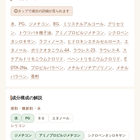
タップで成分の詳細が見られます
水
、
PG
、
ジメチコン
、
BG
、
ミリスチルアルコール
、
グリセリ
ン
、
トウツバキ種子油
、
アミノプロピルジメチコン
、
シクロペン
タシロキサン
、
ラフィノース
、
ヒドロキシエチルセルロース
、
エ
タノール
、
ポリクオタニウム-64
、
ラウレス-23
、
ラウレス-4
、
ス
テアルトリモニウムクロリド
、
ベヘントリモニウムクロリド
、
E
DTA-2Na
、
プロピルパラベン
、
メチルイソチアゾリノン
、
メチル
パラベン
、
香料
成分構成の解説
溶剤・噴射剤・水
水
PG
ＢＧ
エタノール
シリコン
ジメチコン
アミノプロピルジメチコン
シクロペンタシロキサン