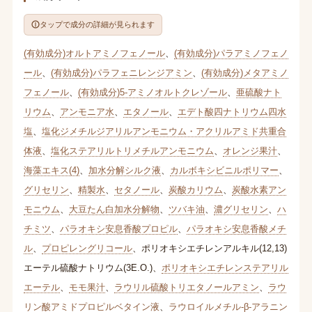
タップで成分の詳細が見られます
(有効成分)オルトアミノフェノール
、
(有効成分)パラアミノフェノ
ール
、
(有効成分)パラフェニレンジアミン
、
(有効成分)メタアミノ
フェノール
、
(有効成分)5-アミノオルトクレゾール
、
亜硫酸ナト
リウム
、
アンモニア水
、
エタノール
、
エデト酸四ナトリウム四水
塩
、
塩化ジメチルジアリルアンモニウム・アクリルアミド共重合
体液
、
塩化ステアリルトリメチルアンモニウム
、
オレンジ果汁
、
海藻エキス(4)
、
加水分解シルク液
、
カルボキシビニルポリマー
、
グリセリン
、
精製水
、
セタノール
、
炭酸カリウム
、
炭酸水素アン
モニウム
、
大豆たん白加水分解物
、
ツバキ油
、
濃グリセリン
、
ハ
チミツ
、
パラオキシ安息香酸プロピル
、
パラオキシ安息香酸メチ
ル
、
プロピレングリコール
、
ポリオキシエチレンアルキル(12,13)
エーテル硫酸ナトリウム(3E.O.)
、
ポリオキシエチレンステアリル
エーテル
、
モモ果汁
、
ラウリル硫酸トリエタノールアミン
、
ラウ
リン酸アミドプロピルベタイン液
、
ラウロイルメチル-β-アラニン