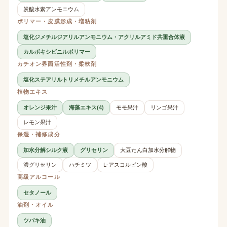
炭酸水素アンモニウム
ポリマー・皮膜形成・増粘剤
塩化ジメチルジアリルアンモニウム・アクリルアミド共重合体液
カルボキシビニルポリマー
カチオン界面活性剤・柔軟剤
塩化ステアリルトリメチルアンモニウム
植物エキス
オレンジ果汁
海藻エキス(4)
モモ果汁
リンゴ果汁
レモン果汁
保湿・補修成分
加水分解シルク液
グリセリン
大豆たん白加水分解物
濃グリセリン
ハチミツ
L-アスコルビン酸
高級アルコール
セタノール
油剤・オイル
ツバキ油