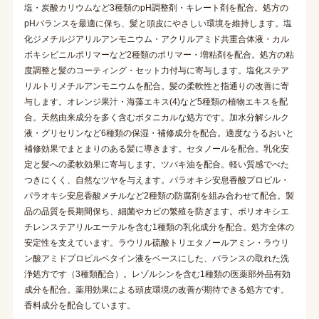
塩・炭酸カリウムなど3種類のpH調整剤・キレート剤を配合。処方の
pHバランスを最適に保ち、髪と頭皮にやさしい環境を維持します。塩
化ジメチルジアリルアンモニウム・アクリルアミド共重合体液・カル
ボキシビニルポリマーなど2種類のポリマー・増粘剤を配合。処方の粘
度調整と髪のコーティング・セット力付与に寄与します。塩化ステア
リルトリメチルアンモニウムを配合。髪の柔軟性と指通りの改善に寄
与します。オレンジ果汁・海藻エキス(4)など5種類の植物エキスを配
合。天然由来成分を多く含むボタニカルな処方です。加水分解シルク
液・グリセリンなど6種類の保湿・補修成分を配合。適度なうるおいと
補修効果でまとまりのある髪に導きます。セタノールを配合。乳化安
定と髪への柔軟効果に寄与します。ツバキ油を配合。軽い質感でべた
つきにくく、自然なツヤを与えます。パラオキシ安息香酸プロピル・
パラオキシ安息香酸メチルなど2種類の防腐剤を組み合わせて配合。製
品の品質を長期間保ち、細菌やカビの繁殖を防ぎます。ポリオキシエ
チレンステアリルエーテルを含む1種類の乳化成分を配合。処方全体の
安定性を支えています。ラウリル硫酸トリエタノールアミン・ラウリ
ン酸アミドプロピルベタイン液をベースにした、バランスの取れた洗
浄処方です（3種類配合）。レゾルシンを含む1種類の医薬部外品有効
成分を配合。薬用効果による頭皮環境の改善が期待できる処方です。
香料成分を配合しています。