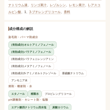
ナトリウム液
、
リンゴ果汁
、
レゾルシン
、
レモン果汁
、
L-アスコ
ルビン酸
、
1
、
3-ブチレングリコール
、
香料
成分構成の解説
染毛剤・パーマ剤成分
(有効成分)オルトアミノフェノール
(有効成分)パラアミノフェノール
(有効成分)パラフェニレンジアミン
(有効成分)メタアミノフェノール
(有効成分)5-アミノオルトクレゾール
亜硫酸ナトリウム
アンモニア水
溶剤・噴射剤・水
エタノール
精製水
プロピレングリコール
pH調整剤・キレート剤・塩類
エデト酸四ナトリウム四水塩
炭酸カリウム