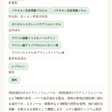
防腐剤
パラオキシ安息香酸プロピル
パラオキシ安息香酸メチル
乳化剤・非イオン界面活性剤
ポリオキシエチレンステアリルエーテル
洗浄成分
ラウリル硫酸トリエタノールアミン
ラウリン酸アミドプロピルベタイン液
ラウロイルメチル-β-アラニンナトリウム液
薬用有効成分
レゾルシン
香料
香料
(有効成分)オルトアミノフェノール・(有効成分)パラアミノフェノール
など7種類の染毛・パーマ反応成分を配合。発色や形状記憶効果に関わ
る成分です。エタノール・精製水など3種類の溶剤を使用。他の成分を
溶解・分散させる基剤として機能します。エデト酸四ナトリウム四水