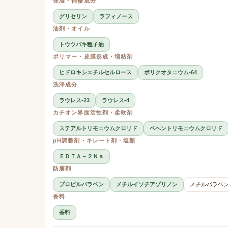
保湿・補修成分
グリセリン
ラフィノース
油剤・オイル
トウツバキ種子油
ポリマー・皮膜形成・増粘剤
ヒドロキシエチルセルロース
ポリクオタニウム-64
洗浄成分
ラウレス-23
ラウレス-4
カチオン界面活性剤・柔軟剤
ステアルトリモニウムクロリド
ベヘントリモニウムクロリド
pH調整剤・キレート剤・塩類
ＥＤＴＡ－２Ｎａ
防腐剤
プロピルパラベン
メチルイソチアゾリノン
メチルパラベ
香料
香料