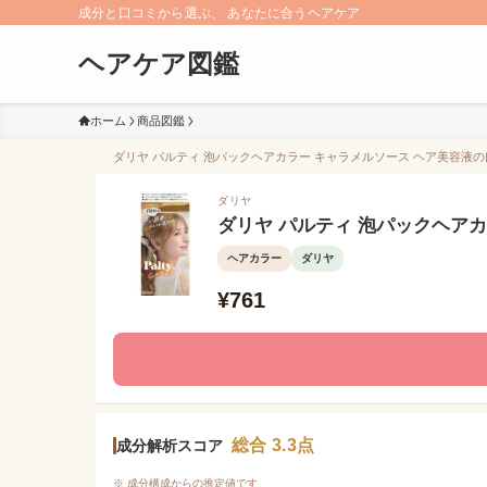
成分と口コミから選ぶ、 あなたに合うヘアケア
ヘアケア図鑑
ホーム
商品図鑑
ダリヤ パルティ 泡パックヘアカラー キャラメルソース ヘア美容液の口
ダリヤ
ダリヤ パルティ 泡パックヘア
ヘアカラー
ダリヤ
¥761
総合 3.3点
成分解析スコア
※ 成分構成からの推定値です