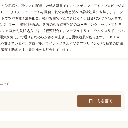
性と使用感のバランスに配慮した処方基盤です。ジメチコン・アミノプロピルジメ
です。ミリスチルアルコールを配合。乳化安定と髪への柔軟効果に寄与します。グ
。トウツバキ種子油を配合。軽い質感でべたつきにくく、自然なツヤを与えます。
類のポリマー・増粘剤を配合。処方の粘度調整と髪のコーティング・セット力付与
バランスの取れた洗浄処方です（2種類配合）。ステアルトリモニウムクロリド・ベヘ
静電気を抑え、指通りとなめらかさを向上させる柔軟効果があります。ＥＤＴＡ－
スを支えています。プロピルパラベン・メチルイソチアゾリノンなど3種類の防腐
の繁殖を防ぎます。香料成分を配合しています。
んか？
口コミを書く