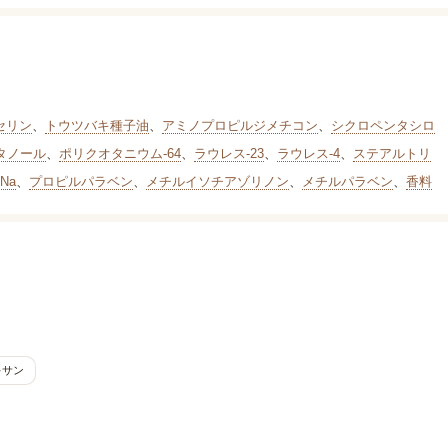
セリン
、
トウツバキ種子油
、
アミノプロピルジメチコン
、
シクロペンタシロ
タノール
、
ポリクオタニウム-64
、
ラウレス-23
、
ラウレス-4
、
ステアルトリ
2Na
、
プロピルパラベン
、
メチルイソチアゾリノン
、
メチルパラベン
、
香料
キサン