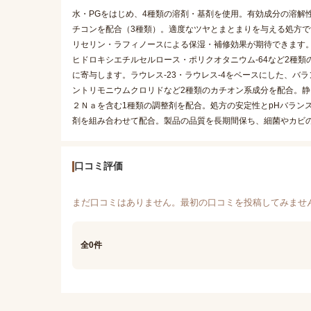
水・PGをはじめ、4種類の溶剤・基剤を使用。有効成分の溶解
チコンを配合（3種類）。適度なツヤとまとまりを与える処方
リセリン・ラフィノースによる保湿・補修効果が期待できます
ヒドロキシエチルセルロース・ポリクオタニウム-64など2種
に寄与します。ラウレス-23・ラウレス-4をベースにした、
ントリモニウムクロリドなど2種類のカチオン系成分を配合。
２Ｎａを含む1種類の調整剤を配合。処方の安定性とpHバラン
剤を組み合わせて配合。製品の品質を長期間保ち、細菌やカビ
口コミ評価
まだ口コミはありません。最初の口コミを投稿してみませ
全0件