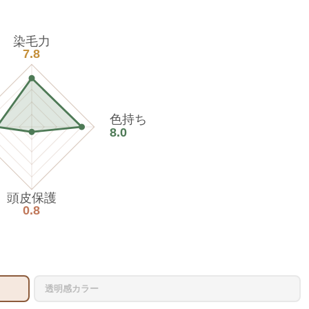
染毛力
7.8
色持ち
8.0
頭皮保護
0.8
透明感カラー