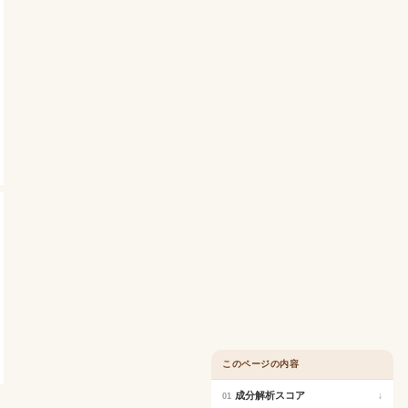
このページの内容
成分解析スコア
↓
01