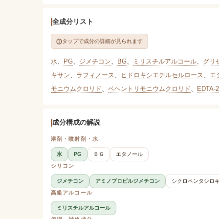
全成分リスト
タップで成分の詳細が見られます
水
、
PG
、
ジメチコン
、
BG
、
ミリスチルアルコール
、
グリ
キサン
、
ラフィノース
、
ヒドロキシエチルセルロース
、
エ
モニウムクロリド
、
ベヘントリモニウムクロリド
、
EDTA-
成分構成の解説
溶剤・噴射剤・水
水
PG
ＢＧ
エタノール
シリコン
ジメチコン
アミノプロピルジメチコン
シクロペンタシロ
高級アルコール
ミリスチルアルコール