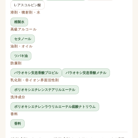
L-アスコルビン酸
溶剤・噴射剤・水
精製水
高級アルコール
セタノール
油剤・オイル
ツバキ油
防腐剤
パラオキシ安息香酸プロピル
パラオキシ安息香酸メチル
乳化剤・非イオン界面活性剤
ポリオキシエチレンステアリルエーテル
洗浄成分
ポリオキシエチレンラウリルエーテル硫酸ナトリウム
香料
香料