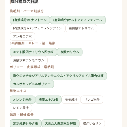
成分構成の解説
染毛剤・パーマ剤成分
(有効成分)α-ナフトール
(有効成分)オルトアミノフェノール
(有効成分)パラフェニレンジアミン
亜硫酸ナトリウム
アンモニア水
pH調整剤・キレート剤・塩類
エデト酸四ナトリウム四水塩
炭酸カリウム
炭酸水素アンモニウム
ポリマー・皮膜形成・増粘剤
塩化ジメチルジアリルアンモニウム・アクリルアミド共重合体液
カルボキシビニルポリマー
植物エキス
オレンジ果汁
海藻エキス(4)
モモ果汁
リンゴ果汁
レモン果汁
保湿・補修成分
加水分解シルク液
大豆たん白加水分解物
濃グリセリン