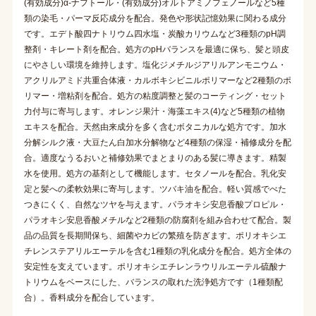
(有効成分)α-ナフトール・(有効成分)オルトアミノフェノールなど5種
類の染毛・パーマ反応成分を配合。発色や形状記憶効果に関わる成分
です。エデト酸四ナトリウム四水塩・炭酸カリウムなど3種類のpH調
整剤・キレート剤を配合。処方のpHバランスを最適に保ち、髪と頭皮
にやさしい環境を維持します。塩化ジメチルジアリルアンモニウム・
アクリルアミド共重合体液・カルボキシビニルポリマーなど2種類のポ
リマー・増粘剤を配合。処方の粘度調整と髪のコーティング・セット
力付与に寄与します。オレンジ果汁・海藻エキス(4)など5種類の植物
エキスを配合。天然由来成分を多く含むボタニカルな処方です。加水
分解シルク液・大豆たん白加水分解物など4種類の保湿・補修成分を配
合。適度なうるおいと補修効果でまとまりのある髪に導きます。精製
水を使用。処方の基剤として機能します。セタノールを配合。乳化安
定と髪への柔軟効果に寄与します。ツバキ油を配合。軽い質感でべた
つきにくく、自然なツヤを与えます。パラオキシ安息香酸プロピル・
パラオキシ安息香酸メチルなど2種類の防腐剤を組み合わせて配合。製
品の品質を長期間保ち、細菌やカビの繁殖を防ぎます。ポリオキシエ
チレンステアリルエーテルを含む1種類の乳化成分を配合。処方全体の
安定性を支えています。ポリオキシエチレンラウリルエーテル硫酸ナ
トリウムをベースにした、バランスの取れた洗浄処方です（1種類配
合）。香料成分を配合しています。