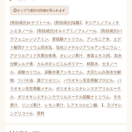
タップで成分の詳細が見られます
(有効成分)α-ナフトール
、
(有効成分)塩酸2
、
4-ジアミノフェノキ
シエタノール
、
(有効成分)オルトアミノフェノール
、
(有効成分)パ
ラフェニレンジアミン
、
亜硫酸ナトリウム
、
アンモニア水
、
エデ
ト酸四ナトリウム四水塩
、
塩化ジメチルジアリルアンモニウム・
アクリルアミド共重合体液
、
オレンジ果汁
、
海藻エキス(4)
、
加水
分解シルク液
、
カルボキシビニルポリマー
、
精製水
、
セタノー
ル
、
炭酸カリウム
、
炭酸水素アンモニウム
、
大豆たん白加水分解
物
、
ツバキ油
、
濃グリセリン
、
パラオキシ安息香酸プロピル
、
パ
ラオキシ安息香酸メチル
、
ポリオキシエチレンステアリルエーテ
ル
、
ポリオキシエチレンラウリルエーテル硫酸ナトリウム
、
モモ
果汁
、
リンゴ果汁
、
レモン果汁
、
L-アスコルビン酸
、
1
、
3-ブチレ
ングリコール
、
香料