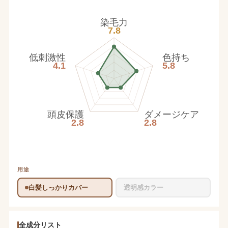
染毛力
7.8
低刺激性
色持ち
4.1
5.8
頭皮保護
ダメージケア
2.8
2.8
用途
白髪しっかりカバー
透明感カラー
全成分リスト