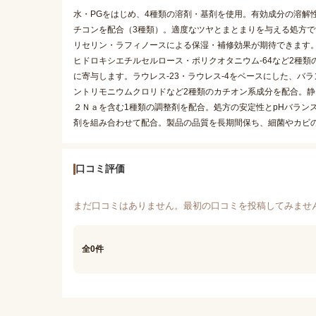
水・PGをはじめ、4種類の溶剤・基剤を使用。有効成分の溶解
チコンを配合（3種類）。適度なツヤとまとまりを与える処方
リセリン・ラフィノースによる保湿・補修効果が期待できます
ヒドロキシエチルセルロース・ポリクオタニウム-64など2種
に寄与します。ラウレス-23・ラウレス-4をベースにした、
ントリモニウムクロリドなど2種類のカチオン系成分を配合。
２Ｎａを含む1種類の調整剤を配合。処方の安定性とpHバラン
剤を組み合わせて配合。製品の品質を長期間保ち、細菌やカビ
口コミ評価
まだ口コミはありません。最初の口コミを投稿してみませ
全0件