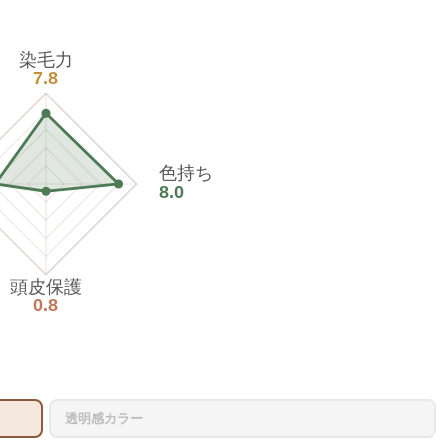
染毛力
7.8
色持ち
8.0
頭皮保護
0.8
透明感カラー