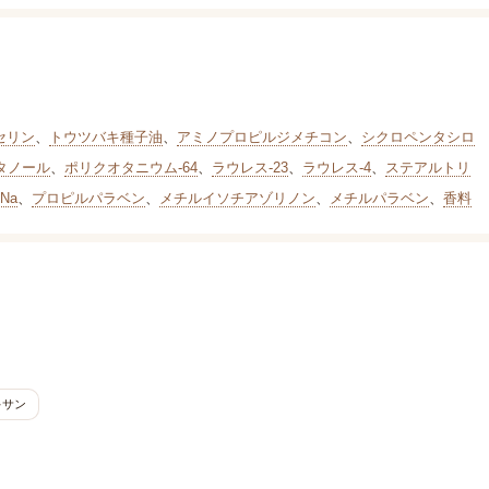
セリン
、
トウツバキ種子油
、
アミノプロピルジメチコン
、
シクロペンタシロ
タノール
、
ポリクオタニウム-64
、
ラウレス-23
、
ラウレス-4
、
ステアルトリ
2Na
、
プロピルパラベン
、
メチルイソチアゾリノン
、
メチルパラベン
、
香料
キサン