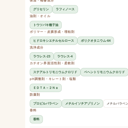
保湿・補修成分
グリセリン
ラフィノース
油剤・オイル
トウツバキ種子油
ポリマー・皮膜形成・増粘剤
ヒドロキシエチルセルロース
ポリクオタニウム-64
洗浄成分
ラウレス-23
ラウレス-4
カチオン界面活性剤・柔軟剤
ステアルトリモニウムクロリド
ベヘントリモニウムクロリド
pH調整剤・キレート剤・塩類
ＥＤＴＡ－２Ｎａ
防腐剤
プロピルパラベン
メチルイソチアゾリノン
メチルパラベ
香料
香料