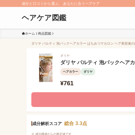
成分と口コミから選ぶ、 あなたに合うヘアケア
ヘアケア図鑑
ホーム
商品図鑑
ダリヤ パルティ 泡パックヘアカラー はちみつマカロン ヘア美容液の口
ダリヤ
ダリヤ パルティ 泡パックヘア
ヘアカラー
ダリヤ
¥761
総合 3.3点
成分解析スコア
※ 成分構成からの推定値です