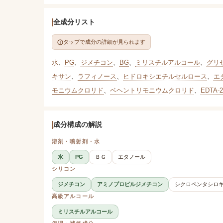
全成分リスト
タップで成分の詳細が見られます
水
、
PG
、
ジメチコン
、
BG
、
ミリスチルアルコール
、
グリ
キサン
、
ラフィノース
、
ヒドロキシエチルセルロース
、
エ
モニウムクロリド
、
ベヘントリモニウムクロリド
、
EDTA-
成分構成の解説
溶剤・噴射剤・水
水
PG
ＢＧ
エタノール
シリコン
ジメチコン
アミノプロピルジメチコン
シクロペンタシロ
高級アルコール
ミリスチルアルコール