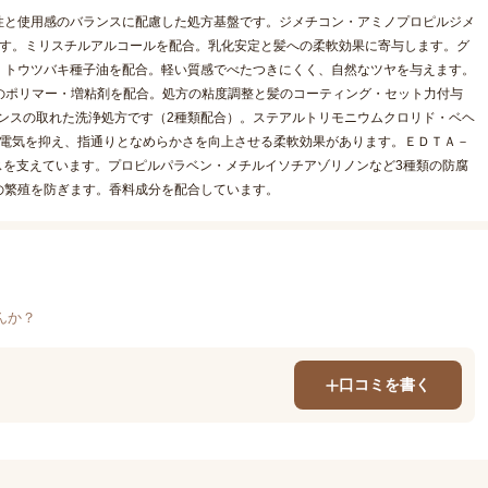
性と使用感のバランスに配慮した処方基盤です。ジメチコン・アミノプロピルジメ
です。ミリスチルアルコールを配合。乳化安定と髪への柔軟効果に寄与します。グ
。トウツバキ種子油を配合。軽い質感でべたつきにくく、自然なツヤを与えます。
類のポリマー・増粘剤を配合。処方の粘度調整と髪のコーティング・セット力付与
バランスの取れた洗浄処方です（2種類配合）。ステアルトリモニウムクロリド・ベヘ
静電気を抑え、指通りとなめらかさを向上させる柔軟効果があります。ＥＤＴＡ－
スを支えています。プロピルパラベン・メチルイソチアゾリノンなど3種類の防腐
の繁殖を防ぎます。香料成分を配合しています。
んか？
口コミを書く