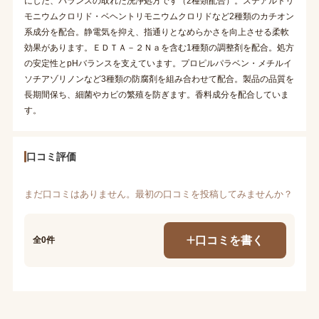
にした、バランスの取れた洗浄処方です（2種類配合）。ステアルトリ
モニウムクロリド・ベヘントリモニウムクロリドなど2種類のカチオン
系成分を配合。静電気を抑え、指通りとなめらかさを向上させる柔軟
効果があります。ＥＤＴＡ－２Ｎａを含む1種類の調整剤を配合。処方
の安定性とpHバランスを支えています。プロピルパラベン・メチルイ
ソチアゾリノンなど3種類の防腐剤を組み合わせて配合。製品の品質を
長期間保ち、細菌やカビの繁殖を防ぎます。香料成分を配合していま
す。
口コミ評価
まだ口コミはありません。最初の口コミを投稿してみませんか？
口コミを書く
全0件