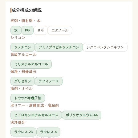
成分構成の解説
溶剤・噴射剤・水
水
PG
ＢＧ
エタノール
シリコン
ジメチコン
アミノプロピルジメチコン
シクロペンタシロキサン
高級アルコール
ミリスチルアルコール
保湿・補修成分
グリセリン
ラフィノース
油剤・オイル
トウツバキ種子油
ポリマー・皮膜形成・増粘剤
ヒドロキシエチルセルロース
ポリクオタニウム-64
洗浄成分
ラウレス-23
ラウレス-4