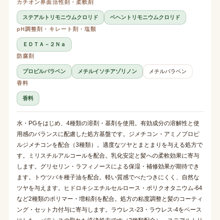
カチオン界面活性剤・柔軟剤
ステアルトリモニウムクロリド
ベヘントリモニウムクロリド
pH調整剤・キレート剤・塩類
ＥＤＴＡ－２Ｎａ
防腐剤
プロピルパラベン
メチルイソチアゾリノン
メチルパラベン
香料
香料
水・PGをはじめ、4種類の溶剤・基剤を使用。有効成分の溶解性と使
用感のバランスに配慮した処方基盤です。ジメチコン・アミノプロピ
ルジメチコンを配合（3種類）。適度なツヤとまとまりを与える処方で
す。ミリスチルアルコールを配合。乳化安定と髪への柔軟効果に寄与
します。グリセリン・ラフィノースによる保湿・補修効果が期待でき
ます。トウツバキ種子油を配合。軽い質感でべたつきにくく、自然な
ツヤを与えます。ヒドロキシエチルセルロース・ポリクオタニウム-64
など2種類のポリマー・増粘剤を配合。処方の粘度調整と髪のコーティ
ング・セット力付与に寄与します。ラウレス-23・ラウレス-4をベース