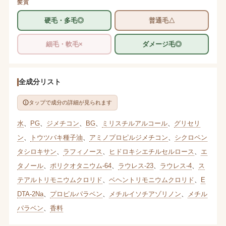
髪質
硬毛・多毛◎
普通毛△
細毛・軟毛×
ダメージ毛◎
全成分リスト
タップで成分の詳細が見られます
水
、
PG
、
ジメチコン
、
BG
、
ミリスチルアルコール
、
グリセリ
ン
、
トウツバキ種子油
、
アミノプロピルジメチコン
、
シクロペン
タシロキサン
、
ラフィノース
、
ヒドロキシエチルセルロース
、
エ
タノール
、
ポリクオタニウム-64
、
ラウレス-23
、
ラウレス-4
、
ス
テアルトリモニウムクロリド
、
ベヘントリモニウムクロリド
、
E
DTA-2Na
、
プロピルパラベン
、
メチルイソチアゾリノン
、
メチル
パラベン
、
香料