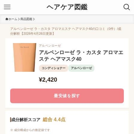
ヘアケア図鑑
ホーム
商品図鑑
アルペンローゼ ラ・カスタ アロマエステ ヘアマスク40の口コミ（0件）/成
分解析【2026年4月26日更新】
アルペンローゼ
アルペンローゼ ラ・カスタ アロマエ
ステ ヘアマスク40
コンディショナー
アルペンローゼ
¥2,420
最安値を探す
総合 4.4点
成分解析スコア
※ 成分構成からの推定値です