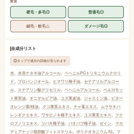
髪質
硬毛・多毛◎
普通毛◎
細毛・軟毛△
ダメージ毛◎
全成分リスト
タップで成分の詳細が見られます
水
、
水添ナタネ油アルコール
、
ベヘニルPGトリモニウムクロリ
ド
、
プロパンジオール
、
ヒマワリ種子油
、
セテアリルアルコー
ル
、
ステアリン酸グリセリル
、
ベヘニルアルコール
、
ベルガモッ
ト果実油
、
オニサルビア油
、
ユズ果皮油
、
ジャスミン油
、
ビター
オレンジ葉/枝油
、
クコ果実エキス
、
チャ葉エキス
、
ムラサキバ
レンギクエキス
、
ワサビノキ種子エキス
、
ユズ果実エキス
、
フク
ロフノリエキス
、
ツバキ種子油
、
バオバブ種子油
、
ゼイン
、
マカ
デミアナッツ脂肪酸フィトステリル
、
ポリクオタニウム-51
、
フ