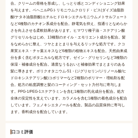
合。クリームの骨格を形成し、しっとり感とコンディショニング効果
を与えます。ベヘニルPGトリモニウムクロリド・ビス(ダイズ油脂肪
酸/ナタネ油脂肪酸)エチルヒドロキシエチルモニウムメトサルフェート
など4種類のカチオン系成分を配合。静電気を抑え、指通りとなめらか
さを向上させる柔軟効果があります。ヒマワリ種子油・ステアリン酸
グリセリルをはじめ、13種類のオイル・エモリエント成分を配合。髪
をなめらかに整え、ツヤとまとまりを与えるリッチな処方です。クコ
果実エキス・チャ葉エキスなど6種類の植物エキスを配合。天然由来成
分を多く含むボタニカルな処方です。ゼイン・グリセリンなど3種類の
保湿・補修成分を配合。適度なうるおいと補修効果でまとまりのある
髪に導きます。ポリクオタニウム-51・(ジグリセリン/ジリノール酸/ヒ
ドロキシステアリン酸)コポリマーなど2種類のポリマー・増粘剤を配
合。処方の粘度調整と髪のコーティング・セット力付与に寄与しま
す。PPG-1/PEG-1ステアラミンを含む1種類の乳化成分を配合。処方
全体の安定性を支えています。カラメルを含む1種類の着色成分を配合
しています。フェノキシエタノールを配合。製品の品質保持に寄与し
ます。香料成分を配合しています。
口コミ評価