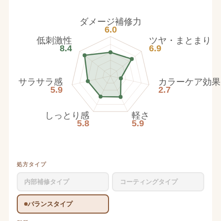
ダメージ補修力
6.0
低刺激性
ツヤ・まとまり
8.4
6.9
サラサラ感
カラーケア効果
5.9
2.7
しっとり感
軽さ
5.8
5.9
処方タイプ
内部補修タイプ
コーティングタイプ
バランスタイプ