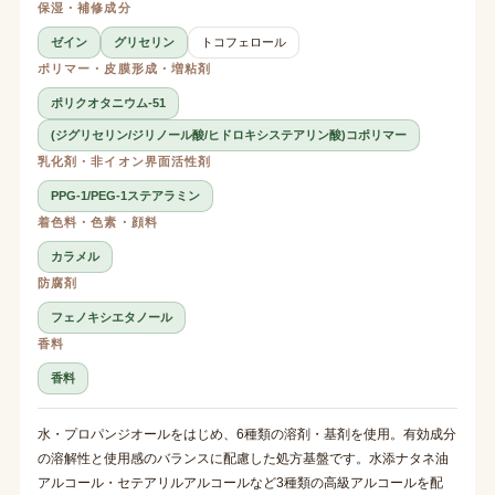
保湿・補修成分
ゼイン
グリセリン
トコフェロール
ポリマー・皮膜形成・増粘剤
ポリクオタニウム-51
(ジグリセリン/ジリノール酸/ヒドロキシステアリン酸)コポリマー
乳化剤・非イオン界面活性剤
PPG-1/PEG-1ステアラミン
着色料・色素・顔料
カラメル
防腐剤
フェノキシエタノール
香料
香料
水・プロパンジオールをはじめ、6種類の溶剤・基剤を使用。有効成分
の溶解性と使用感のバランスに配慮した処方基盤です。水添ナタネ油
アルコール・セテアリルアルコールなど3種類の高級アルコールを配