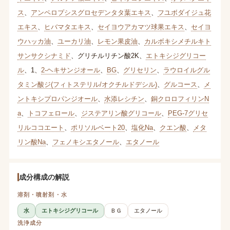
ス
、
アンペロプシスグロセデンタタ葉エキス
、
フユボダイジュ花
エキス
、
ヒバマタエキス
、
セイヨウアカマツ球果エキス
、
セイヨ
ウハッカ油
、
ユーカリ油
、
レモン果皮油
、
カルボキシメチルキト
サンサクシナミド
、
グリチルリチン酸2K
、
エトキシジグリコー
ル
、
1
、
2-ヘキサンジオール
、
BG
、
グリセリン
、
ラウロイルグル
タミン酸ジ(フィトステリル/オクチルドデシル)
、
グルコース
、
メ
ントキシプロパンジオール
、
水添レシチン
、
銅クロロフィリンN
a
、
トコフェロール
、
ジステアリン酸グリコール
、
PEG-7グリセ
リルココエート
、
ポリソルベート20
、
塩化Na
、
クエン酸
、
メタ
リン酸Na
、
フェノキシエタノール
、
エタノール
成分構成の解説
溶剤・噴射剤・水
水
エトキシジグリコール
ＢＧ
エタノール
洗浄成分