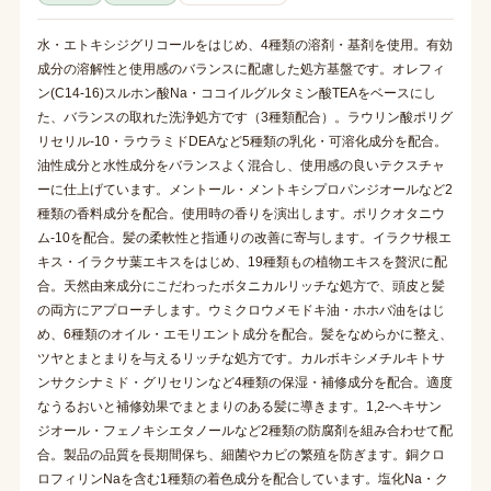
水・エトキシジグリコールをはじめ、4種類の溶剤・基剤を使用。有効
成分の溶解性と使用感のバランスに配慮した処方基盤です。オレフィ
ン(C14-16)スルホン酸Na・ココイルグルタミン酸TEAをベースにし
た、バランスの取れた洗浄処方です（3種類配合）。ラウリン酸ポリグ
リセリル-10・ラウラミドDEAなど5種類の乳化・可溶化成分を配合。
油性成分と水性成分をバランスよく混合し、使用感の良いテクスチャ
ーに仕上げています。メントール・メントキシプロパンジオールなど2
種類の香料成分を配合。使用時の香りを演出します。ポリクオタニウ
ム-10を配合。髪の柔軟性と指通りの改善に寄与します。イラクサ根エ
キス・イラクサ葉エキスをはじめ、19種類もの植物エキスを贅沢に配
合。天然由来成分にこだわったボタニカルリッチな処方で、頭皮と髪
の両方にアプローチします。ウミクロウメモドキ油・ホホバ油をはじ
め、6種類のオイル・エモリエント成分を配合。髪をなめらかに整え、
ツヤとまとまりを与えるリッチな処方です。カルボキシメチルキトサ
ンサクシナミド・グリセリンなど4種類の保湿・補修成分を配合。適度
なうるおいと補修効果でまとまりのある髪に導きます。1,2-ヘキサン
ジオール・フェノキシエタノールなど2種類の防腐剤を組み合わせて配
合。製品の品質を長期間保ち、細菌やカビの繁殖を防ぎます。銅クロ
ロフィリンNaを含む1種類の着色成分を配合しています。塩化Na・ク