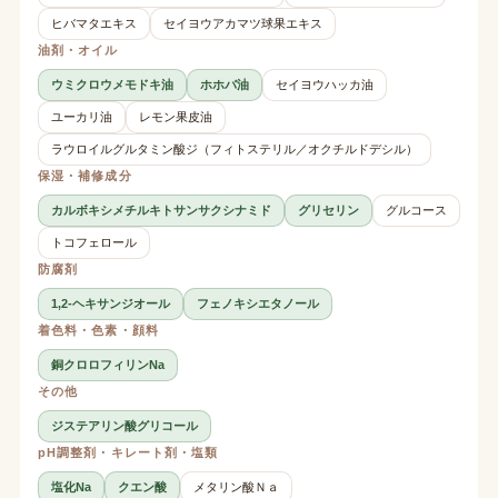
ヒバマタエキス
セイヨウアカマツ球果エキス
油剤・オイル
ウミクロウメモドキ油
ホホバ油
セイヨウハッカ油
ユーカリ油
レモン果皮油
ラウロイルグルタミン酸ジ（フィトステリル／オクチルドデシル）
保湿・補修成分
カルボキシメチルキトサンサクシナミド
グリセリン
グルコース
トコフェロール
防腐剤
1,2-ヘキサンジオール
フェノキシエタノール
着色料・色素・顔料
銅クロロフィリンNa
その他
ジステアリン酸グリコール
pH調整剤・キレート剤・塩類
塩化Na
クエン酸
メタリン酸Ｎａ