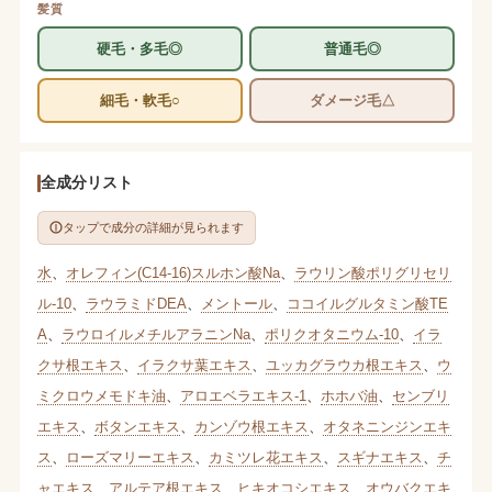
髪質
硬毛・多毛◎
普通毛◎
細毛・軟毛○
ダメージ毛△
全成分リスト
タップで成分の詳細が見られます
水
、
オレフィン(C14-16)スルホン酸Na
、
ラウリン酸ポリグリセリ
ル-10
、
ラウラミドDEA
、
メントール
、
ココイルグルタミン酸TE
A
、
ラウロイルメチルアラニンNa
、
ポリクオタニウム-10
、
イラ
クサ根エキス
、
イラクサ葉エキス
、
ユッカグラウカ根エキス
、
ウ
ミクロウメモドキ油
、
アロエベラエキス-1
、
ホホバ油
、
センブリ
エキス
、
ボタンエキス
、
カンゾウ根エキス
、
オタネニンジンエキ
ス
、
ローズマリーエキス
、
カミツレ花エキス
、
スギナエキス
、
チ
ャエキス
、
アルテア根エキス
、
ヒキオコシエキス
、
オウバクエキ