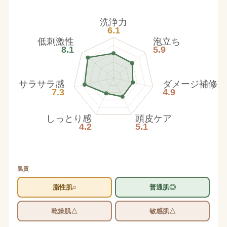
洗浄力
6.1
低刺激性
泡立ち
8.1
5.9
サラサラ感
ダメージ補修
7.3
4.9
しっとり感
頭皮ケア
4.2
5.1
肌質
脂性肌○
普通肌◎
乾燥肌△
敏感肌△