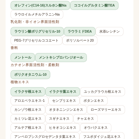
オレフィン(C14-16)スルホン酸Na
ココイルグルタミン酸TEA
ラウロイルメチルアラニンNa
乳化剤・非イオン界面活性剤
ラウリン酸ポリグリセリル-10
ラウラミドDEA
水添レシチン
PEG-7グリセリルココエート
ポリソルベート20
香料
メントール
メントキシプロパンジオール
カチオン界面活性剤・柔軟剤
ポリクオタニウム-10
植物エキス
イラクサ根エキス
イラクサ葉エキス
ユッカグラウカ根エキス
アロエベラエキス-1
センブリエキス
ボタンエキス
カンゾウ根エキス
オタネニンジンエキス
ローズマリーエキス
カミツレ花エキス
スギナエキス
チャエキス
アルテア根エキス
ヒキオコシエキス
オウバクエキス
アンペロプシスグロセデンタタ葉エキス
フユボダイジュ花エキス