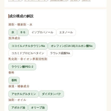
成分構成の解説
溶剤・噴射剤・水
水
ＢＧ
イソプロパノール
エタノール
洗浄成分
ココイルメチルタウリンNa
オレフィン(C14-16)スルホン酸Na
コカミドプロピルベタイン
ラウレス硫酸Na
乳化剤・非イオン界面活性剤
ラウリン酸PEG-2
香料
香料
保湿・補修成分
アセチルグルタミン
ダイズタンパク
油剤・オイル
アボカド油
オリーブ油