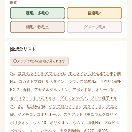
髪質
硬毛・多毛◎
普通毛○
細毛・軟毛△
ダメージ毛×
全成分リスト
タップで成分の詳細が見られます
水
、
ココイルメチルタウリンNa
、
オレフィン(C14-16)スルホン酸
Na
、
コカミドプロピルベタイン
、
ラウレス硫酸Na
、
ラウリン酸P
EG-2
、
香料
、
アセチルグルタミン
、
アボカド油
、
オリーブ油
、
セイヨウニワトコ花エキス
、
ダイズタンパク
、
ブドウ種子エキ
ス
、
BG
、
EDTA-2Na
、
イソプロパノール
、
エタノール
、
クエン
酸
、
ジメチコンコポリオール
、
ステアルトリモニウムクロリド
、
ポリクオタニウム-10
、
ポリクオタニウム-7
、
塩化Na
、
プロピル
パラベン
、
メチルパラベン
、
安息香酸Na
、
赤227
、
橙205