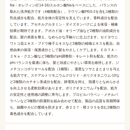
Na・オレフィン(C14-16)スルホン酸Naをベースにした、バランスの
取れた洗浄処方です（4種類配合）。ラウリン酸PEG-2を含む1種類の
乳化成分を配合。処方全体の安定性を支えています。香料成分を配合
しています。アセチルグルタミン・ダイズタンパクによる保湿・補修
効果が期待できます。アボカド油・オリーブ油など2種類の油剤成分を
配合。髪の表面を整え、なめらかな手触りに仕上げます。セイヨウニ
ワトコ花エキス・ブドウ種子エキスなど2種類の植物エキスを配合。自
然由来の保湿・保護成分として髪をやさしくケアします。ＥＤＴＡ－
２Ｎａ・クエン酸など3種類のpH調整剤・キレート剤を配合。処方の
pHバランスを最適に保ち、髪と頭皮にやさしい環境を維持します。ジ
メチコンコポリオールを配合（1種類）。適度なツヤとまとまりを与え
る処方です。ステアルトリモニウムクロリド・ポリクオタニウム-10な
ど2種類のカチオン系成分を配合。静電気を抑え、指通りとなめらかさ
を向上させる柔軟効果があります。ポリクオタニウム-7を配合。処方
の安定性と使用感の調整に寄与します。プロピルパラベン・メチルパ
ラベンなど3種類の防腐剤を組み合わせて配合。製品の品質を長期間保
ち、細菌やカビの繁殖を防ぎます。赤２２７・橙２０５を含む2種類の
着色成分を配合しています。