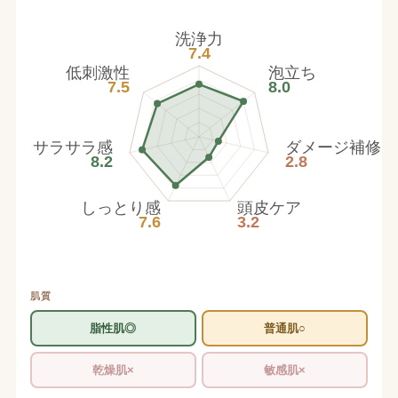
洗浄力
7.4
低刺激性
泡立ち
7.5
8.0
サラサラ感
ダメージ補修
8.2
2.8
しっとり感
頭皮ケア
7.6
3.2
肌質
脂性肌◎
普通肌○
乾燥肌×
敏感肌×