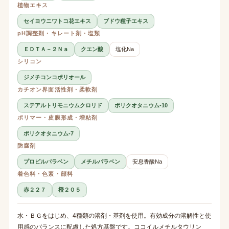
植物エキス
セイヨウニワトコ花エキス
ブドウ種子エキス
pH調整剤・キレート剤・塩類
ＥＤＴＡ－２Ｎａ
クエン酸
塩化Na
シリコン
ジメチコンコポリオール
カチオン界面活性剤・柔軟剤
ステアルトリモニウムクロリド
ポリクオタニウム-10
ポリマー・皮膜形成・増粘剤
ポリクオタニウム-7
防腐剤
プロピルパラベン
メチルパラベン
安息香酸Na
着色料・色素・顔料
赤２２７
橙２０５
水・ＢＧをはじめ、4種類の溶剤・基剤を使用。有効成分の溶解性と使
用感のバランスに配慮した処方基盤です。ココイルメチルタウリン