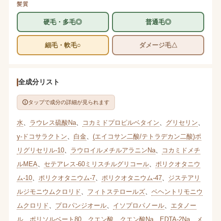
髪質
硬毛・多毛◎
普通毛◎
細毛・軟毛○
ダメージ毛△
全成分リスト
タップで成分の詳細が見られます
水
、
ラウレス硫酸Na
、
コカミドプロピルベタイン
、
グリセリン
、
γ-ドコサラクトン
、
白金
、
(エイコサン二酸/テトラデカン二酸)ポ
リグリセリル-10
、
ラウロイルメチルアラニンNa
、
コカミドメチ
ルMEA
、
セテアレス-60ミリスチルグリコール
、
ポリクオタニウ
ム-10
、
ポリクオタニウム-7
、
ポリクオタニウム-47
、
ジステアリ
ルジモニウムクロリド
、
フィトステロールズ
、
ベヘントリモニウ
ムクロリド
、
プロパンジオール
、
イソプロパノール
、
エタノー
ル
、
ポリソルベート80
、
クエン酸
、
クエン酸Na
、
EDTA-2Na
、
メ