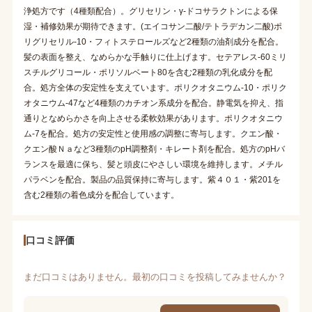
浄処方です（4種類配合）。グリセリン・γ-ドコサラクトンによる保
湿・補修効果が期待できます。(エイコサン二酸/テトラデカン二酸)ポ
リグリセリル-10・フィトステロールズなど2種類の油剤成分を配合。
髪の表面を整え、なめらかな手触りに仕上げます。セテアレス-60ミリ
スチルグリコール・ポリソルベート80を含む2種類の乳化成分を配
合。処方全体の安定性を支えています。ポリクオタニウム-10・ポリク
オタニウム-47など4種類のカチオン系成分を配合。静電気を抑え、指
通りとなめらかさを向上させる柔軟効果があります。ポリクオタニウ
ム-7を配合。処方の安定性と使用感の調整に寄与します。クエン酸・
クエン酸Ｎａなど3種類のpH調整剤・キレート剤を配合。処方のpHバ
ランスを最適に保ち、髪と頭皮にやさしい環境を維持します。メチル
パラベンを配合。製品の品質保持に寄与します。紫４０１・紫201を
含む2種類の着色成分を配合しています。
口コミ評価
まだ口コミはありません。最初の口コミを投稿してみませんか？