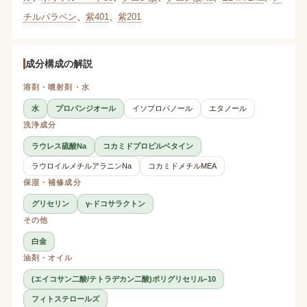
チルパラベン
、
紫401
、
紫201
成分構成の解説
溶剤・噴射剤・水
水
プロパンジオール
イソプロパノール
エタノール
洗浄成分
ラウレス硫酸Na
コカミドプロピルベタイン
ラウロイルメチルアラニンNa
コカミドメチルMEA
保湿・補修成分
グリセリン
γ-ドコサラクトン
その他
白金
油剤・オイル
(エイコサン二酸/テトラデカン二酸)ポリグリセリル-10
フィトステロールズ