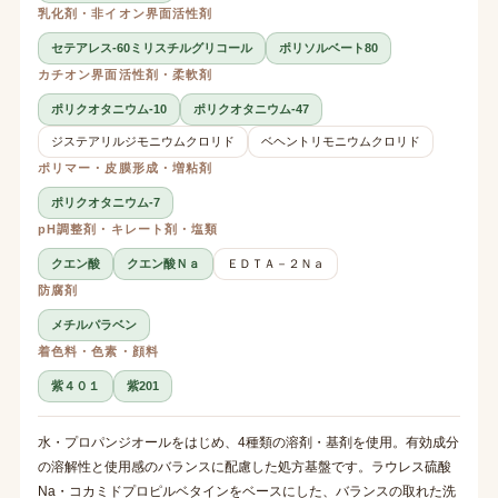
乳化剤・非イオン界面活性剤
セテアレス-60ミリスチルグリコール
ポリソルベート80
カチオン界面活性剤・柔軟剤
ポリクオタニウム-10
ポリクオタニウム-47
ジステアリルジモニウムクロリド
ベヘントリモニウムクロリド
ポリマー・皮膜形成・増粘剤
ポリクオタニウム-7
pH調整剤・キレート剤・塩類
クエン酸
クエン酸Ｎａ
ＥＤＴＡ－２Ｎａ
防腐剤
メチルパラベン
着色料・色素・顔料
紫４０１
紫201
水・プロパンジオールをはじめ、4種類の溶剤・基剤を使用。有効成分
の溶解性と使用感のバランスに配慮した処方基盤です。ラウレス硫酸
Na・コカミドプロピルベタインをベースにした、バランスの取れた洗