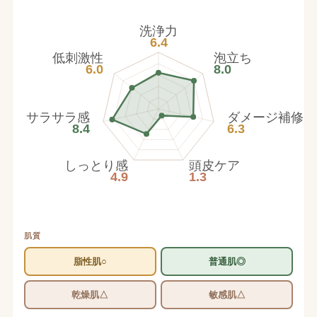
洗浄力
6.4
低刺激性
泡立ち
6.0
8.0
サラサラ感
ダメージ補修
8.4
6.3
しっとり感
頭皮ケア
4.9
1.3
肌質
脂性肌○
普通肌◎
乾燥肌△
敏感肌△