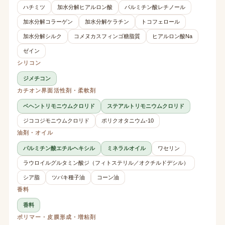
ハチミツ
加水分解ヒアルロン酸
パルミチン酸レチノール
加水分解コラーゲン
加水分解ケラチン
トコフェロール
加水分解シルク
コメヌカスフィンゴ糖脂質
ヒアルロン酸Na
ゼイン
シリコン
ジメチコン
カチオン界面活性剤・柔軟剤
ベヘントリモニウムクロリド
ステアルトリモニウムクロリド
ジココジモニウムクロリド
ポリクオタニウム-10
油剤・オイル
パルミチン酸エチルヘキシル
ミネラルオイル
ワセリン
ラウロイルグルタミン酸ジ（フィトステリル／オクチルドデシル）
シア脂
ツバキ種子油
コーン油
香料
香料
ポリマー・皮膜形成・増粘剤