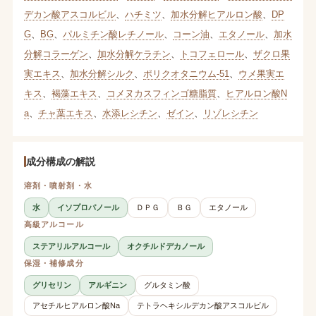
デカン酸アスコルビル
、
ハチミツ
、
加水分解ヒアルロン酸
、
DP
G
、
BG
、
パルミチン酸レチノール
、
コーン油
、
エタノール
、
加水
分解コラーゲン
、
加水分解ケラチン
、
トコフェロール
、
ザクロ果
実エキス
、
加水分解シルク
、
ポリクオタニウム-51
、
ウメ果実エ
キス
、
褐藻エキス
、
コメヌカスフィンゴ糖脂質
、
ヒアルロン酸N
a
、
チャ葉エキス
、
水添レシチン
、
ゼイン
、
リゾレシチン
成分構成の解説
溶剤・噴射剤・水
水
イソプロパノール
ＤＰＧ
ＢＧ
エタノール
高級アルコール
ステアリルアルコール
オクチルドデカノール
保湿・補修成分
グリセリン
アルギニン
グルタミン酸
アセチルヒアルロン酸Na
テトラヘキシルデカン酸アスコルビル