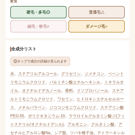
髪質
硬毛・多毛◎
普通毛△
細毛・軟毛×
ダメージ毛○
全成分リスト
タップで成分の詳細が見られます
水
、
ステアリルアルコール
、
グリセリン
、
ジメチコン
、
ベヘント
リモニウムクロリド
、
パルミチン酸エチルヘキシル
、
ミネラルオ
イル
、
オクチルドデカノール
、
香料
、
イソプロパノール
、
ステア
ルトリモニウムクロリド
、
ワセリン
、
ヒドロキシエチルセルロー
ス
、
メチルパラベン
、
ジココジモニウムクロリド
、
ステアリン酸
PEG-55
、
ポリクオタニウム-10
、
ラウロイルグルタミン酸ジ(フィ
トステリル/オクチルドデシル)
、
アルギニン
、
グルタミン酸
、
ア
セチルヒアルロン酸Na
、
シア脂
、
ツバキ種子油
、
テトラヘキシル