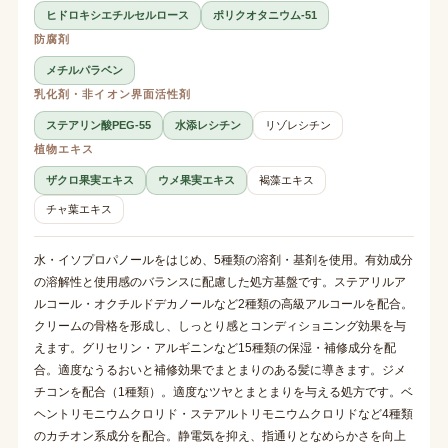
ヒドロキシエチルセルロース
ポリクオタニウム-51
防腐剤
メチルパラベン
乳化剤・非イオン界面活性剤
ステアリン酸PEG-55
水添レシチン
リゾレシチン
植物エキス
ザクロ果実エキス
ウメ果実エキス
褐藻エキス
チャ葉エキス
水・イソプロパノールをはじめ、5種類の溶剤・基剤を使用。有効成分
の溶解性と使用感のバランスに配慮した処方基盤です。ステアリルア
ルコール・オクチルドデカノールなど2種類の高級アルコールを配合。
クリームの骨格を形成し、しっとり感とコンディショニング効果を与
えます。グリセリン・アルギニンなど15種類の保湿・補修成分を配
合。適度なうるおいと補修効果でまとまりのある髪に導きます。ジメ
チコンを配合（1種類）。適度なツヤとまとまりを与える処方です。ベ
ヘントリモニウムクロリド・ステアルトリモニウムクロリドなど4種類
のカチオン系成分を配合。静電気を抑え、指通りとなめらかさを向上