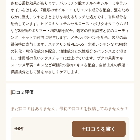
させる柔軟効果があります。パルミチン酸エチルヘキシル・ミネラル
オイルをはじめ、7種類のオイル・エモリエント成分を配合。髪をなめ
らかに整え、ツヤとまとまりを与えるリッチな処方です。香料成分を
配合しています。ヒドロキシエチルセルロース・ポリクオタニウム-51
など2種類のポリマー・増粘剤を配合。処方の粘度調整と髪のコーティ
ング・セット力付与に寄与します。メチルパラベンを配合。製品の品
質保持に寄与します。ステアリン酸PEG-55・水添レシチンなど3種類
の乳化・可溶化成分を配合。油性成分と水性成分をバランスよく混合
し、使用感の良いテクスチャーに仕上げています。ザクロ果実エキ
ス・ウメ果実エキスなど4種類の植物エキスを配合。自然由来の保湿・
保護成分として髪をやさしくケアします。
口コミ評価
まだ口コミはありません。最初の口コミを投稿してみませんか？
口コミを書く
全0件