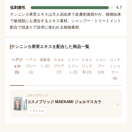
4.7
低刺激性
テンニンカ果実エキスは天人花由来で皮膚刺激穏やか。植物由来
で敏感肌にも適合するエキス素材。シャンプー・トリートメント
配合で頭皮ケア訴求に使われる植物素材。
テンニンカ果実エキスを配合した商品一覧
ヘアジ
ヘアス
寝癖直
スカル
トリー
スタイ
シャン
コンデ
ェル
プレー
し (1)
プケア
トメン
リング
プー
ィショ
(1)
(1)
(7)
ト (2)
剤 (3)
(10)
ナー
(8)
コスメブリッジ
コスメブリッジ MAEKAMI ジェルマスカラ
›
ヘアジェル