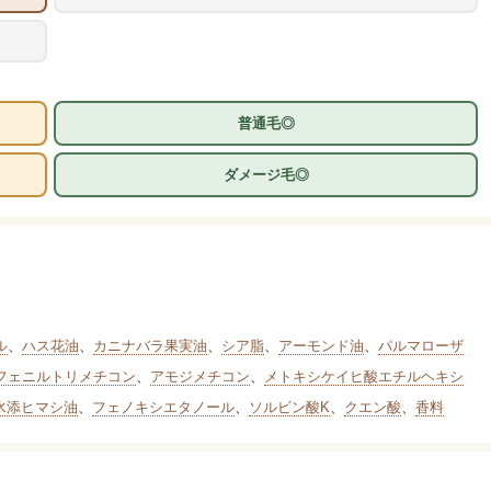
普通毛◎
ダメージ毛◎
ル
、
ハス花油
、
カニナバラ果実油
、
シア脂
、
アーモンド油
、
パルマローザ
フェニルトリメチコン
、
アモジメチコン
、
メトキシケイヒ酸エチルヘキシ
0水添ヒマシ油
、
フェノキシエタノール
、
ソルビン酸K
、
クエン酸
、
香料