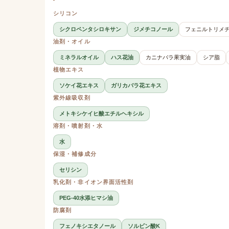
シリコン
シクロペンタシロキサン
ジメチコノール
フェニルトリメ
油剤・オイル
ミネラルオイル
ハス花油
カニナバラ果実油
シア脂
植物エキス
ソケイ花エキス
ガリカバラ花エキス
紫外線吸収剤
メトキシケイヒ酸エチルヘキシル
溶剤・噴射剤・水
水
保湿・補修成分
セリシン
乳化剤・非イオン界面活性剤
PEG-40水添ヒマシ油
防腐剤
フェノキシエタノール
ソルビン酸K