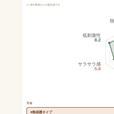
※ 成分構成からの推定値です
低刺激性
8.2
サラサラ感
5.8
用途
熱保護タイプ