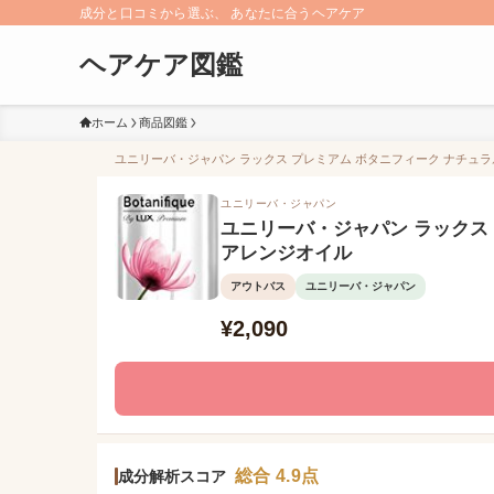
成分と口コミから選ぶ、 あなたに合うヘアケア
ヘアケア図鑑
ホーム
商品図鑑
ユニリーバ・ジャパン ラックス プレミアム ボタニフィーク ナチュラル
ユニリーバ・ジャパン
ユニリーバ・ジャパン ラックス 
アレンジオイル
アウトバス
ユニリーバ・ジャパン
¥2,090
総合 4.9点
成分解析スコア