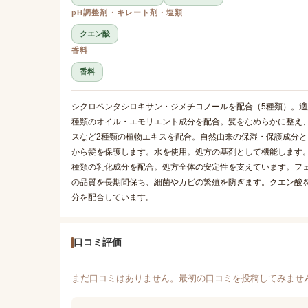
pH調整剤・キレート剤・塩類
クエン酸
香料
香料
シクロペンタシロキサン・ジメチコノールを配合（5種類）。適
種類のオイル・エモリエント成分を配合。髪をなめらかに整え
スなど2種類の植物エキスを配合。自然由来の保湿・保護成分
から髪を保護します。水を使用。処方の基剤として機能します。
種類の乳化成分を配合。処方全体の安定性を支えています。フェ
の品質を長期間保ち、細菌やカビの繁殖を防ぎます。クエン酸を
分を配合しています。
口コミ評価
まだ口コミはありません。最初の口コミを投稿してみませ