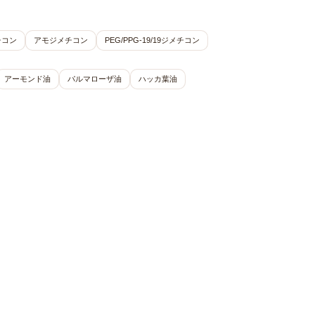
チコン
アモジメチコン
PEG/PPG-19/19ジメチコン
アーモンド油
パルマローザ油
ハッカ葉油