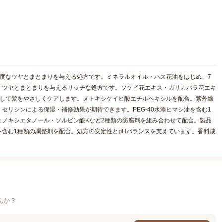
度なツヤとまとまりを与える処方です。ミネラルオイル・ハス花油をはじめ、7
、ツヤとまとまりを与えるリッチな処方です。ソケイ花エキス・ガリカバラ花エキ
として髪をやさしくケアします。メトキシケイヒ酸エチルヘキシルを配合。紫外線
セリシンによる保湿・補修効果が期待できます。PEG-40水添ヒマシ油を含む1
ノキシエタノール・ソルビン酸Kなど2種類の防腐剤を組み合わせて配合。製品
含む1種類の調整剤を配合。処方の安定性とpHバランスを支えています。香料成
んか？