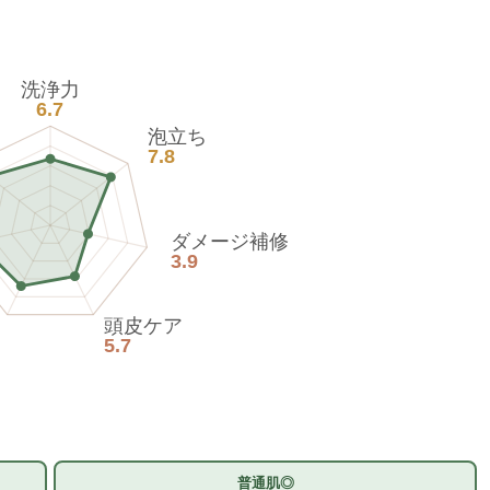
洗浄力
6.7
泡立ち
7.8
ダメージ補修
3.9
頭皮ケア
5.7
普通肌◎