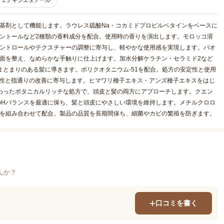
フェノキシエタノール
基剤として機能します。ラウレス硫酸Na・コカミドプロピルベタインをベースに
ントールなど2種類の香料成分を配合。使用時の香りを演出します。モロッコ溶
コントロールやテクスチャーの調整に寄与し、軽やかな使用感を実現します。バオ
面を整え、なめらかな手触りに仕上げます。加水分解ケラチン・セラミド2など
まとまりのある髪に導きます。ポリクオタニウム-51を配合。処方の安定性と使用
軟性と指通りの改善に寄与します。ヒマワリ種子エキス・アンズ種子エキスをはじ
わったボタニカルリッチな処方で、頭皮と髪の両方にアプローチします。クエン
のpHバランスを最適に保ち、髪と頭皮にやさしい環境を維持します。メチルクロロ
剤を組み合わせて配合。製品の品質を長期間保ち、細菌やカビの繁殖を防ぎます。
んか？
口コミを書く