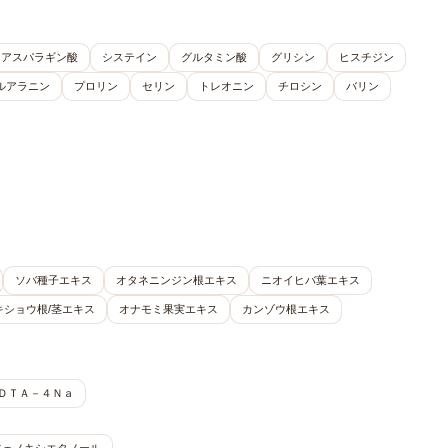
アスパラギン酸
システイン
グルタミン酸
グリシン
ヒスチジン
ルアラニン
プロリン
セリン
トレオニン
チロシン
バリン
ソバ種子エキス
オタネニンジン根エキス
ニオイヒバ葉エキス
キショウ根/茎エキス
オナモミ果実エキス
カンゾウ根エキス
ＤＴＡ－４Ｎａ