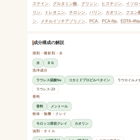
ステイン
、
グルタミン酸
、
グリシン
、
ヒスチジン
、
イソロ
リン
、
トレオニン
、
チロシン
、
バリン
、
カオリン
、
クエン
ン
、
メチルイソチアゾリノン
、
PCA
、
PCA-Na
、
EDTA-4Na
成分構成の解説
溶剤・噴射剤・水
水
ＢＧ
洗浄成分
ラウレス硫酸Na
コカミドプロピルベタイン
ラウロイルメ
ラウレス-23
香料
香料
メントール
粉体・無機・クレイ
モロッコ溶岩クレイ
カオリン
油剤・オイル