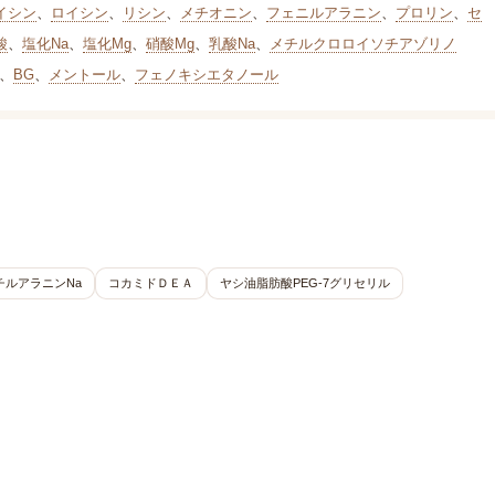
イシン
、
ロイシン
、
リシン
、
メチオニン
、
フェニルアラニン
、
プロリン
、
セ
酸
、
塩化Na
、
塩化Mg
、
硝酸Mg
、
乳酸Na
、
メチルクロロイソチアゾリノ
、
BG
、
メントール
、
フェノキシエタノール
チルアラニンNa
コカミドＤＥＡ
ヤシ油脂肪酸PEG-7グリセリル