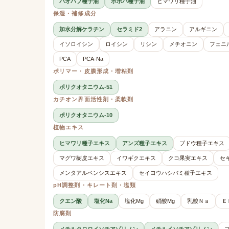
バオバブ種子油
ホホバ種子油
ヒマワリ種子油
保湿・補修成分
加水分解ケラチン
セラミド2
アラニン
アルギニン
イソロイシン
ロイシン
リシン
メチオニン
フェニ
PCA
PCA-Na
ポリマー・皮膜形成・増粘剤
ポリクオタニウム-51
カチオン界面活性剤・柔軟剤
ポリクオタニウム-10
植物エキス
ヒマワリ種子エキス
アンズ種子エキス
ブドウ種子エキス
マグワ樹皮エキス
イワギクエキス
クコ果実エキス
セ
メンタアルベンシスエキス
セイヨウハシバミ種子エキス
pH調整剤・キレート剤・塩類
クエン酸
塩化Na
塩化Mg
硝酸Mg
乳酸Ｎａ
Ｅ
防腐剤