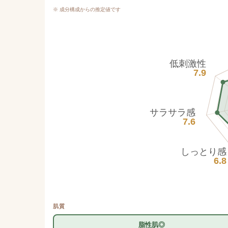
※ 成分構成からの推定値です
低刺激性
7.9
サラサラ感
7.6
しっとり感
6.8
肌質
脂性肌◎