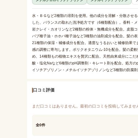
メチルクロロイソチアゾリノン
メチルイソチアゾリノン
水・ＢＧなど2種類の溶剤を使用。他の成分を溶解・分散させる
した、バランスの取れた洗浄処方です（6種類配合）。香料・メ
岩クレイ・カオリンなど2種類の粉体・無機成分を配合。皮脂
バブ種子油・ホホバ種子油など3種類の油剤成分を配合。髪の表
21種類の保湿・補修成分を配合。適度なうるおいと補修効果で
感の調整に寄与します。ポリクオタニウム-10を配合。髪の柔
め、14種類もの植物エキスを贅沢に配合。天然由来成分にこだ
酸・塩化Naなど6種類のpH調整剤・キレート剤を配合。処方
イソチアゾリノン・メチルイソチアゾリノンなど3種類の防腐
口コミ評価
まだ口コミはありません。最初の口コミを投稿してみませ
全0件