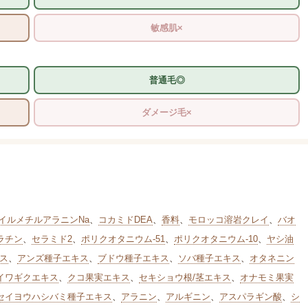
敏感肌×
普通毛◎
ダメージ毛×
イルメチルアラニンNa
、
コカミドDEA
、
香料
、
モロッコ溶岩クレイ
、
バオ
ラチン
、
セラミド2
、
ポリクオタニウム-51
、
ポリクオタニウム-10
、
ヤシ油
ス
、
アンズ種子エキス
、
ブドウ種子エキス
、
ソバ種子エキス
、
オタネニン
イワギクエキス
、
クコ果実エキス
、
セキショウ根/茎エキス
、
オナモミ果実
セイヨウハシバミ種子エキス
、
アラニン
、
アルギニン
、
アスパラギン酸
、
シ