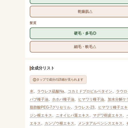
乾燥肌△
髪質
硬毛・多毛◎
細毛・軟毛△
全成分リスト
タップで成分の詳細が見られます
水
、
ラウレス硫酸Na
、
コカミドプロピルベタイン
、
ラウロ
バブ種子油
、
ホホバ種子油
、
ヒマワリ種子油
、
加水分解ケ
脂肪酸PEG-7グリセリル
、
ラウレス-23
、
ヒマワリ種子エキ
ジン根エキス
、
ニオイヒバ葉エキス
、
マグワ樹皮エキス
、
エキス
、
カンゾウ根エキス
、
メンタアルベンシスエキス
、