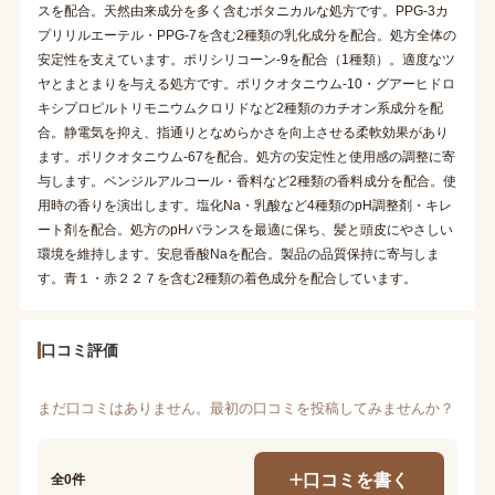
スを配合。天然由来成分を多く含むボタニカルな処方です。PPG-3カ
プリリルエーテル・PPG-7を含む2種類の乳化成分を配合。処方全体の
安定性を支えています。ポリシリコーン-9を配合（1種類）。適度なツ
ヤとまとまりを与える処方です。ポリクオタニウム-10・グアーヒドロ
キシプロピルトリモニウムクロリドなど2種類のカチオン系成分を配
合。静電気を抑え、指通りとなめらかさを向上させる柔軟効果があり
ます。ポリクオタニウム-67を配合。処方の安定性と使用感の調整に寄
与します。ベンジルアルコール・香料など2種類の香料成分を配合。使
用時の香りを演出します。塩化Na・乳酸など4種類のpH調整剤・キレ
ート剤を配合。処方のpHバランスを最適に保ち、髪と頭皮にやさしい
環境を維持します。安息香酸Naを配合。製品の品質保持に寄与しま
す。青１・赤２２７を含む2種類の着色成分を配合しています。
口コミ評価
まだ口コミはありません。最初の口コミを投稿してみませんか？
口コミを書く
全0件