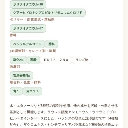
ポリクオタニウム-10
グアーヒドロキシプロピルトリモニウムクロリド
ポリマー・皮膜形成・増粘剤
ポリクオタニウム-67
香料
ベンジルアルコール
香料
pH調整剤・キレート剤・塩類
塩化Na
乳酸
ＥＤＴＡ－２Ｎａ
リンゴ酸
防腐剤
安息香酸Na
着色料・色素・顔料
青１
赤２２７
水・エタノールなど3種類の溶剤を使用。他の成分を溶解・分散させる
基剤として機能します。ラウレス硫酸アンモニウム・ラウラミドプロ
ピルベタインをベースにした、バランスの取れた洗浄処方です（4種類
配合）。ザクロエキス・センチフォリアバラ花水など6種類の植物エキ