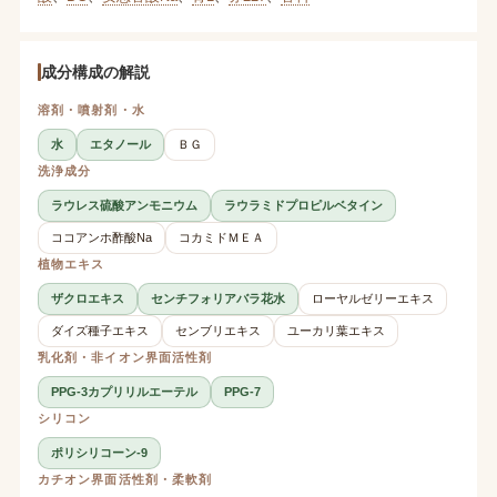
成分構成の解説
溶剤・噴射剤・水
水
エタノール
ＢＧ
洗浄成分
ラウレス硫酸アンモニウム
ラウラミドプロピルベタイン
ココアンホ酢酸Na
コカミドＭＥＡ
植物エキス
ザクロエキス
センチフォリアバラ花水
ローヤルゼリーエキス
ダイズ種子エキス
センブリエキス
ユーカリ葉エキス
乳化剤・非イオン界面活性剤
PPG-3カプリリルエーテル
PPG-7
シリコン
ポリシリコーン-9
カチオン界面活性剤・柔軟剤