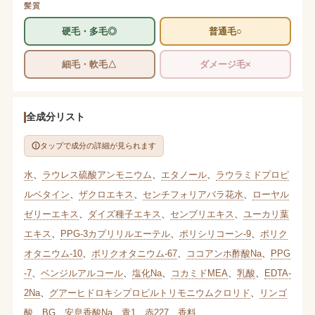
髪質
硬毛・多毛◎
普通毛○
細毛・軟毛△
ダメージ毛×
全成分リスト
タップで成分の詳細が見られます
水
、
ラウレス硫酸アンモニウム
、
エタノール
、
ラウラミドプロピ
ルベタイン
、
ザクロエキス
、
センチフォリアバラ花水
、
ローヤル
ゼリーエキス
、
ダイズ種子エキス
、
センブリエキス
、
ユーカリ葉
エキス
、
PPG-3カプリリルエーテル
、
ポリシリコーン-9
、
ポリク
オタニウム-10
、
ポリクオタニウム-67
、
ココアンホ酢酸Na
、
PPG
-7
、
ベンジルアルコール
、
塩化Na
、
コカミドMEA
、
乳酸
、
EDTA-
2Na
、
グアーヒドロキシプロピルトリモニウムクロリド
、
リンゴ
酸
、
BG
、
安息香酸Na
、
青1
、
赤227
、
香料