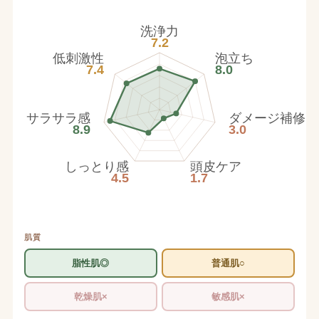
洗浄力
7.2
低刺激性
泡立ち
7.4
8.0
サラサラ感
ダメージ補修
8.9
3.0
しっとり感
頭皮ケア
4.5
1.7
肌質
脂性肌◎
普通肌○
乾燥肌×
敏感肌×