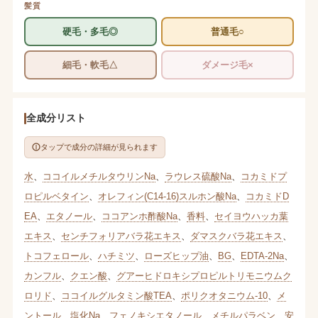
髪質
硬毛・多毛◎
普通毛○
細毛・軟毛△
ダメージ毛×
全成分リスト
タップで成分の詳細が見られます
水
、
ココイルメチルタウリンNa
、
ラウレス硫酸Na
、
コカミドプ
ロピルベタイン
、
オレフィン(C14-16)スルホン酸Na
、
コカミドD
EA
、
エタノール
、
ココアンホ酢酸Na
、
香料
、
セイヨウハッカ葉
エキス
、
センチフォリアバラ花エキス
、
ダマスクバラ花エキス
、
トコフェロール
、
ハチミツ
、
ローズヒップ油
、
BG
、
EDTA-2Na
、
カンフル
、
クエン酸
、
グアーヒドロキシプロピルトリモニウムク
ロリド
、
ココイルグルタミン酸TEA
、
ポリクオタニウム-10
、
メ
ントール
、
塩化Na
、
フェノキシエタノール
、
メチルパラベン
、
安