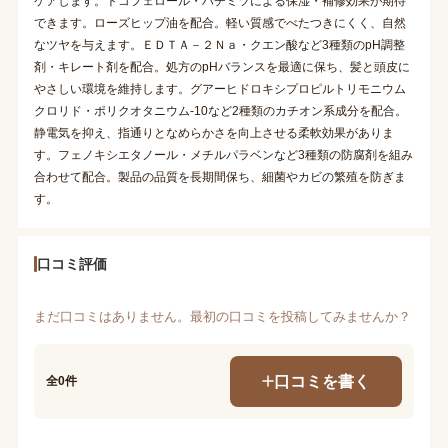
ケアします。トコフェロール・ハチミツによる保湿・補修効果が期待
できます。ローズヒップ油を配合。軽い質感でべたつきにくく、自然
なツヤを与えます。ＥＤＴＡ－２Ｎａ・クエン酸など3種類のpH調整
剤・キレート剤を配合。処方のpHバランスを最適に保ち、髪と頭皮に
やさしい環境を維持します。グアーヒドロキシプロピルトリモニウム
クロリド・ポリクオタニウム-10など2種類のカチオン系成分を配合。
静電気を抑え、指通りとなめらかさを向上させる柔軟効果がありま
す。フェノキシエタノール・メチルパラベンなど3種類の防腐剤を組み
合わせて配合。製品の品質を長期間保ち、細菌やカビの繁殖を防ぎま
す。
口コミ評価
まだ口コミはありません。最初の口コミを投稿してみませんか？
口コミを書く
全0件