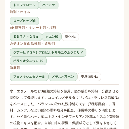
トコフェロール
ハチミツ
油剤・オイル
ローズヒップ油
pH調整剤・キレート剤・塩類
ＥＤＴＡ－２Ｎａ
クエン酸
塩化Na
カチオン界面活性剤・柔軟剤
グアーヒドロキシプロピルトリモニウムクロリド
ポリクオタニウム-10
防腐剤
フェノキシエタノール
メチルパラベン
安息香酸Na
水・エタノールなど3種類の溶剤を使用。他の成分を溶解・分散させる
基剤として機能します。ココイルメチルタウリンNa・ラウレス硫酸Na
をベースにした、バランスの取れた洗浄処方です（7種類配合）。香
料・カンフルなど3種類の香料成分を配合。使用時の香りを演出しま
す。セイヨウハッカ葉エキス・センチフォリアバラ花エキスなど3種類
の植物エキスを配合。自然由来の保湿・保護成分として髪をやさしく