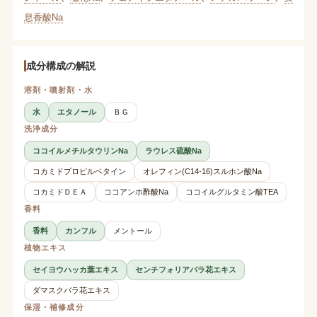
息香酸Na
成分構成の解説
溶剤・噴射剤・水
水
エタノール
ＢＧ
洗浄成分
ココイルメチルタウリンNa
ラウレス硫酸Na
コカミドプロピルベタイン
オレフィン(C14-16)スルホン酸Na
コカミドＤＥＡ
ココアンホ酢酸Na
ココイルグルタミン酸TEA
香料
香料
カンフル
メントール
植物エキス
セイヨウハッカ葉エキス
センチフォリアバラ花エキス
ダマスクバラ花エキス
保湿・補修成分