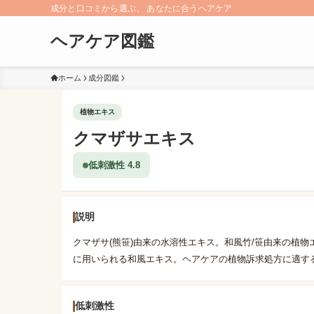
成分と口コミから選ぶ、 あなたに合うヘアケア
ヘアケア図鑑
ホーム
成分図鑑
植物エキス
クマザサエキス
低刺激性 4.8
説明
クマザサ(熊笹)由来の水溶性エキス。和風竹/笹由来の植
に用いられる和風エキス。ヘアケアの植物訴求処方に適す
低刺激性