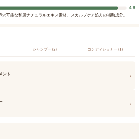
4.8
訴求可能な和風ナチュラルエキス素材。スカルプケア処方の補助成分。
シャンプー (2)
コンディショナー (1)
メント
›
ー
›